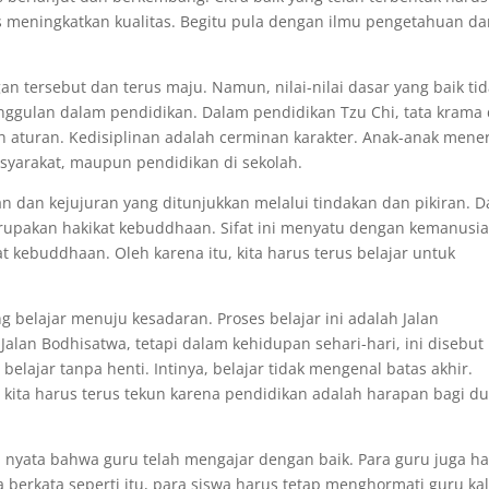
erus meningkatkan kualitas. Begitu pula dengan ilmu pengetahuan d
an tersebut dan terus maju. Namun, nilai-nilai dasar yang baik ti
nggulan dalam pendidikan. Dalam pendidikan Tzu Chi, tata krama
ah aturan. Kedisiplinan adalah cerminan karakter. Anak-anak mene
asyarakat, maupun pendidikan di sekolah.
an dan kejujuran yang ditunjukkan melalui tindakan dan pikiran. 
merupakan hakikat kebuddhaan. Sifat ini menyatu dengan kemanusia
 kebuddhaan. Oleh karena itu, kita harus terus belajar untuk
g belajar menuju kesadaran. Proses belajar ini adalah Jalan
Jalan Bodhisatwa, tetapi dalam kehidupan sehari-hari, ini disebut
elajar tanpa henti. Intinya, belajar tidak mengenal batas akhir.
 kita harus terus tekun karena pendidikan adalah harapan bagi du
i nyata bahwa guru telah mengajar dengan baik. Para guru juga h
 berkata seperti itu, para siswa harus tetap menghormati guru ka