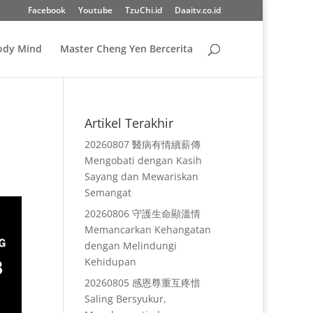
Facebook
Youtube
TzuChi.id
Daaitv.co.id
Body Mind
Master Cheng Yen Bercerita
Artikel Terakhir
20260807 醫病有情續薪傳
Mengobati dengan Kasih
Sayang dan Mewariskan
Semangat
20260806 守護生命顯溫情
Memancarkan Kehangatan
dengan Melindungi
Kehidupan
20260805 感恩尊重互疼惜
Saling Bersyukur,