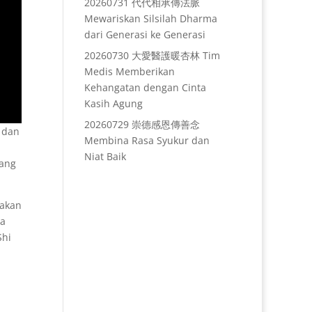
20260731 代代相承傳法脈
Mewariskan Silsilah Dharma
dari Generasi ke Generasi
20260730 大愛醫護暖杏林 Tim
Medis Memberikan
Kehangatan dengan Cinta
Kasih Agung
20260729 崇德感恩傳善念
n dan
Membina Rasa Syukur dan
Niat Baik
hang
nakan
pa
Shi