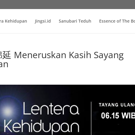
ra Kehidupan
Jingsi.id
Sanubari Teduh
Essence of The 
Meneruskan Kasih Sayang
an