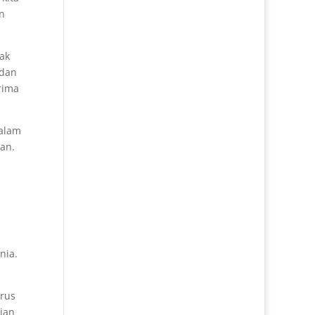
an
dak
 dan
rima
Dalam
an.
nia.
arus
lian