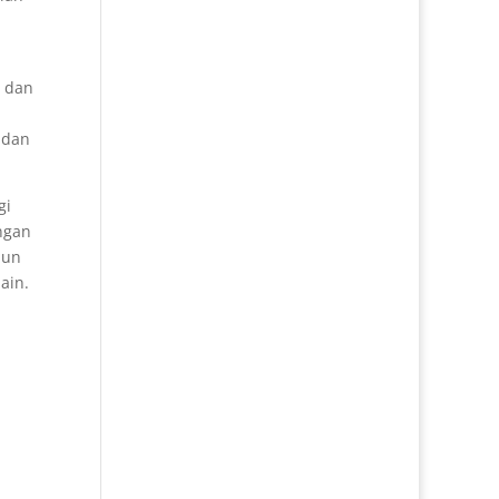
u dan
 dan
gi
ngan
pun
ain.