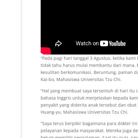
“Pada pagi hari tanggal 3 Agustus, ketika kam
tidak tahu harus mulai membantu dari mana. 
kesulitan berkomunikasi. Beruntung, paman 
Kai-bo, Mahasiswa Universitas Tzu Chi.
“Hal yang membuat saya tersentuh di hari itu
bahasa Inggris untuk menjelaskan kepada kami
penyakit yang diderita anak tersebut dan obat 
Huang-yu, Mahasiswa Universitas Tzu Chi.
“Saya terus berpikir bagaimana para dokter i
pelayanan kepada masyarakat. Mereka juga 
belum memiliki pengalaman. Saat itu pula, sa