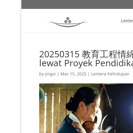
Lente
20250315 教育工程情綿延 
lewat Proyek Pendidik
by
jingsi
|
Mar 15, 2025
|
Lentera Kehidupan