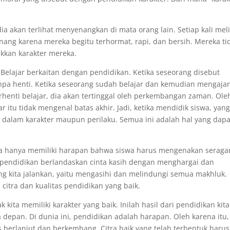
dia akan terlihat menyenangkan di mata orang lain. Setiap kali mel
nang karena mereka begitu terhormat, rapi, dan bersih. Mereka ti
kan karakter mereka.
. Belajar berkaitan dengan pendidikan. Ketika seseorang disebut
tanpa henti. Ketika seseorang sudah belajar dan kemudian mengajar
erhenti belajar, dia akan tertinggal oleh perkembangan zaman. Ole
ar itu tidak mengenal batas akhir. Jadi, ketika mendidik siswa, yang
k dalam karakter maupun perilaku. Semua ini adalah hal yang dapa
ya hanya memiliki harapan bahwa siswa harus mengenakan serag
ah pendidikan berlandaskan cinta kasih dengan menghargai dan
g kita jalankan, yaitu mengasihi dan melindungi semua makhluk.
itra dan kualitas pendidikan yang baik.
kita memiliki karakter yang baik. Inilah hasil dari pendidikan kita
depan. Di dunia ini, pendidikan adalah harapan. Oleh karena itu,
s berlanjut dan berkembang. Citra baik yang telah terbentuk harus 