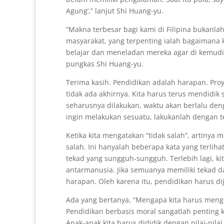
Agung’,” lanjut Shi Huang-yu.
“Makna terbesar bagi kami di Filipina bukan
masyarakat, yang terpenting ialah bagaimana k
belajar dan meneladan mereka agar di kemudi
pungkas Shi Huang-yu.
Terima kasih. Pendidikan adalah harapan. Proye
tidak ada akhirnya. Kita harus terus mendidik 
seharusnya dilakukan, waktu akan berlalu deng
ingin melakukan sesuatu, lakukanlah dengan t
Ketika kita mengatakan “tidak salah”, artinya 
salah. Ini hanyalah beberapa kata yang terlih
tekad yang sungguh-sungguh. Terlebih lagi, k
antarmanusia. Jika semuanya memiliki tekad d
harapan. Oleh karena itu, pendidikan harus di
Ada yang bertanya, “Mengapa kita harus meng
Pendidikan berbasis moral sangatlah penting 
Anak-anak kita harus dididik dengan nilai-nila