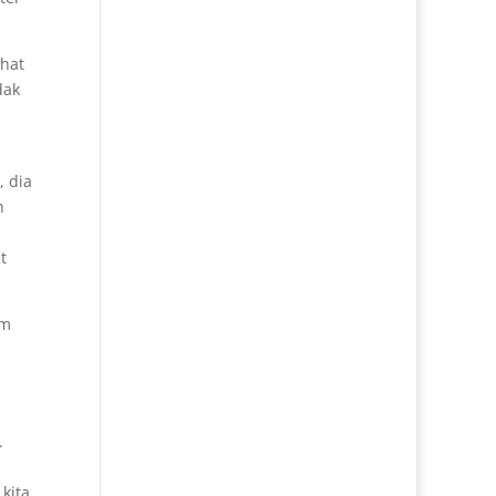
ihat
dak
, dia
h
t
am
.
kita