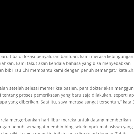
i baru tiba di lokasi penyaluran bantuan, kami merasa kebingunga
Bahkan, kami takut akan kendala bahasa yang bisa menyebabkan
dan bibi Tzu Chi membantu kami dengan penuh semangat,” kata Z
 ialah setelah selesai memeriksa pasien, para dokter akan menggu
 tentang proses pemeriksaan yang baru saja dilakukan, seperti a
apa yang diberikan. Saat itu, saya merasa sangat tersentuh,” kata 
ni rela mengorbankan hari libur mereka untuk datang memberikan
dengan penuh semangat membimbing sekelompok mahasiswa yang
ya berpikir bahwa mungkin inilah yang dimaksud dengan ‘Tabib