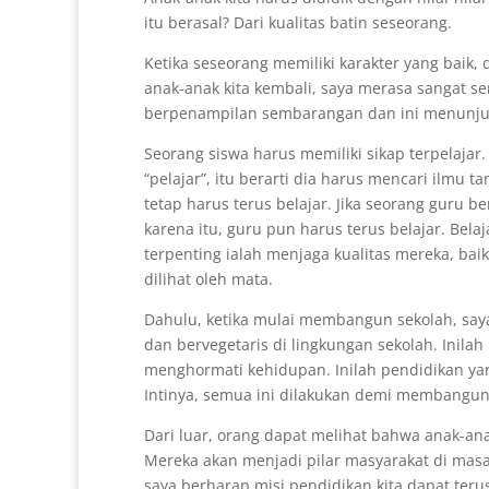
itu berasal? Dari kualitas batin seseorang.
Ketika seseorang memiliki karakter yang baik, 
anak-anak kita kembali, saya merasa sangat se
berpenampilan sembarangan dan ini menunjuk
Seorang siswa harus memiliki sikap terpelajar
“pelajar”, itu berarti dia harus mencari ilmu 
tetap harus terus belajar. Jika seorang guru b
karena itu, guru pun harus terus belajar. Belaj
terpenting ialah menjaga kualitas mereka, bai
dilihat oleh mata.
Dahulu, ketika mulai membangun sekolah, sa
dan bervegetaris di lingkungan sekolah. Inil
menghormati kehidupan. Inilah pendidikan yan
Intinya, semua ini dilakukan demi membangun c
Dari luar, orang dapat melihat bahwa anak-anak 
Mereka akan menjadi pilar masyarakat di masa 
saya berharap misi pendidikan kita dapat teru