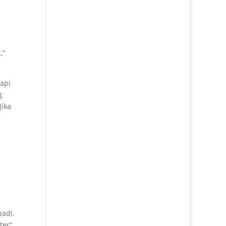
,”
tapi
g
Jika
badi.
ter”