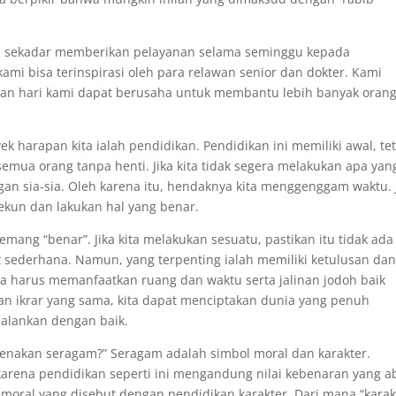
lah sekadar memberikan pelayanan selama seminggu kepada
ami bisa terinspirasi oleh para relawan senior dan dokter. Kami
an hari kami dapat berusaha untuk membantu lebih banyak orang
k harapan kita ialah pendidikan. Pendidikan ini memiliki awal, te
semua orang tanpa henti. Jika kita tidak segera melakukan apa yan
an sia-sia. Oleh karena itu, hendaknya kita menggenggam waktu. 
ekun dan lakukan hal yang benar.
memang “benar”. Jika kita melakukan sesuatu, pastikan itu tidak ada
at sederhana. Namun, yang terpenting ialah memiliki ketulusan dan
ita harus memanfaatkan ruang dan waktu serta jalinan jodoh baik
an ikrar yang sama, kita dapat menciptakan dunia yang penuh
jalankan dengan baik.
enakan seragam?” Seragam adalah simbol moral dan karakter.
karena pendidikan seperti ini mengandung nilai kebenaran yang a
i moral yang disebut dengan pendidikan karakter. Dari mana “karak