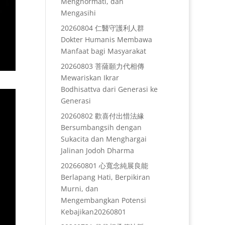
Menghormati, dan
Mengasihi
20260804 仁醫守護利人群
Dokter Humanis Membawa
Manfaat bagi Masyarakat
20260803 菩薩願力代相傳
Mewariskan Ikrar
Bodhisattva dari Generasi ke
Generasi
20260802 歡喜付出惜法緣
Bersumbangsih dengan
Sukacita dan Menghargai
Jalinan Jodoh Dharma
202660801 心寬念純展良能
Berlapang Hati, Berpikiran
Murni, dan
Mengembangkan Potensi
Kebajikan20260801