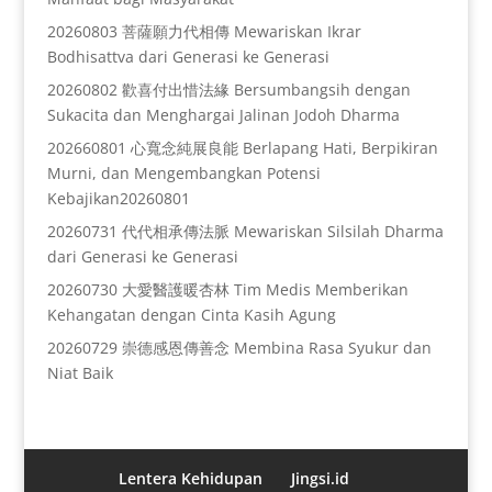
20260803 菩薩願力代相傳 Mewariskan Ikrar
Bodhisattva dari Generasi ke Generasi
20260802 歡喜付出惜法緣 Bersumbangsih dengan
Sukacita dan Menghargai Jalinan Jodoh Dharma
202660801 心寬念純展良能 Berlapang Hati, Berpikiran
Murni, dan Mengembangkan Potensi
Kebajikan20260801
20260731 代代相承傳法脈 Mewariskan Silsilah Dharma
dari Generasi ke Generasi
20260730 大愛醫護暖杏林 Tim Medis Memberikan
Kehangatan dengan Cinta Kasih Agung
20260729 崇德感恩傳善念 Membina Rasa Syukur dan
Niat Baik
Lentera Kehidupan
Jingsi.id