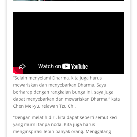
“Selain menyelami Dharma, kita juga harus
mewariskan dan menyebarkan Dharma. Saya
berharap dengan rangkaian bunga ini, saya juga
dapat menyebarkan dan mewariskan Dharma,” kata
Chen Mei-yu, relawan Tzu Chi.
“Dengan melatih diri, kita dapat seperti semut kecil
yang murni tanpa noda. Kita juga harus
menginspirasi lebih banyak orang. Menggalang