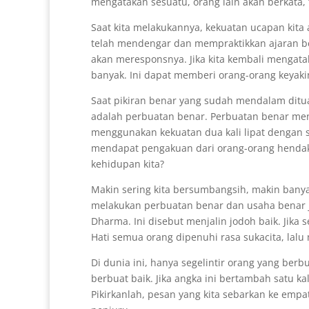
mengatakan sesuatu, orang lain akan berkata
Saat kita melakukannya, kekuatan ucapan kita 
telah mendengar dan mempraktikkan ajaran be
akan meresponsnya. Jika kita kembali mengata
banyak. Ini dapat memberi orang-orang keyak
Saat pikiran benar yang sudah mendalam ditua
adalah perbuatan benar. Perbuatan benar men
menggunakan kekuatan dua kali lipat dengan 
mendapat pengakuan dari orang-orang hendakn
kehidupan kita?
Makin sering kita bersumbangsih, makin bany
melakukan perbuatan benar dan usaha benar j
Dharma. Ini disebut menjalin jodoh baik. Jika
Hati semua orang dipenuhi rasa sukacita, lalu
Di dunia ini, hanya segelintir orang yang berbu
berbuat baik. Jika angka ini bertambah satu kal
Pikirkanlah, pesan yang kita sebarkan ke empa