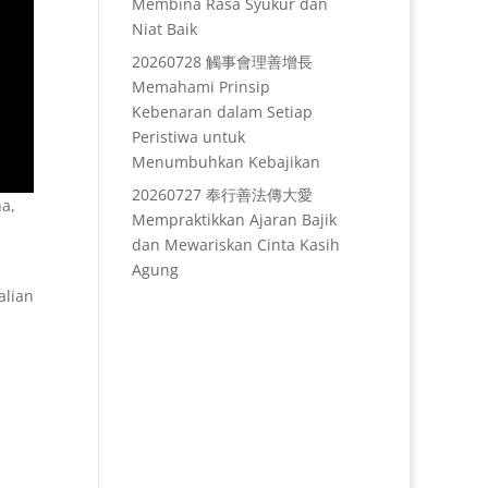
Membina Rasa Syukur dan
Niat Baik
20260728 觸事會理善增長
Memahami Prinsip
Kebenaran dalam Setiap
Peristiwa untuk
Menumbuhkan Kebajikan
20260727 奉行善法傳大愛
a,
Mempraktikkan Ajaran Bajik
dan Mewariskan Cinta Kasih
Agung
alian
n