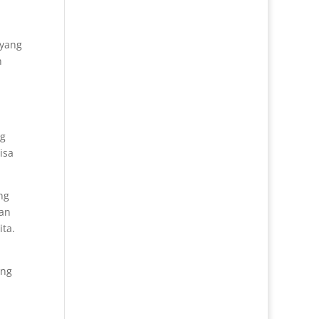
 yang
n
ng
isa
ng
kan
ta.
ang