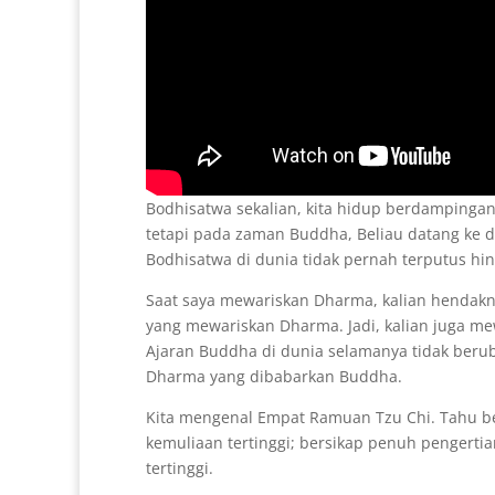
Bodhisatwa sekalian, kita hidup berdampinga
tetapi pada zaman Buddha, Beliau datang ke d
Bodhisatwa di dunia tidak pernah terputus hi
Saat saya mewariskan Dharma, kalian hendakn
yang mewariskan Dharma. Jadi, kalian juga me
Ajaran Buddha di dunia selamanya tidak beru
Dharma yang dibabarkan Buddha.
Kita mengenal Empat Ramuan Tzu Chi. Tahu ber
kemuliaan tertinggi; bersikap penuh pengertia
tertinggi.