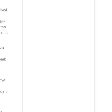
rasi
li-
atan
jodoh
Tzu
baik
saya
tuan