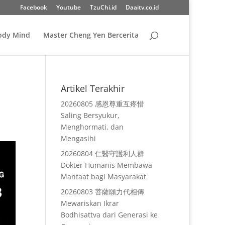
Facebook
Youtube
TzuChi.id
Daaitv.co.id
Body Mind
Master Cheng Yen Bercerita
Artikel Terakhir
20260805 感恩尊重互疼惜
Saling Bersyukur,
Menghormati, dan
Mengasihi
20260804 仁醫守護利人群
Dokter Humanis Membawa
Manfaat bagi Masyarakat
20260803 菩薩願力代相傳
Mewariskan Ikrar
Bodhisattva dari Generasi ke