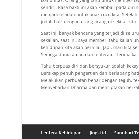
komunitas. Orang yang tahu untuk memperhat
sendiri. Rasa bakti ini akan kembali pada diri 
menjadi teladan untuk anak cucu kita. Setelah 
jodoh baik dengan orang-orang di sekitar kita.
Saat ini, banyak bencana yang terjadi di sel
sekalian, saat ini, saya memberi tahu kalian
kehidupan kita akan bernilai. Jadi, mari kita 
Semoga dunia aman dan tenteram. Terima kas
Tahu berpuas diri dan bersyukur adalah kekay
Bersikap penuh pengertian dan berlapang hati
Melakukan perbuatan benar dengan teguh, te
Menyebarkan Dharma dan menciptakan berkah
Lentera Kehidupan
Jingsi.id
Sanubari T