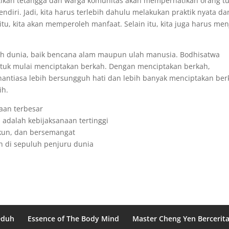
ikan tetangga dan warga komunitas akan memperhatikan orang t
sendiri. Jadi, kita harus terlebih dahulu melakukan praktik nyata da
itu, kita akan memperoleh manfaat. Selain itu, kita juga harus men
uruh dunia, baik bencana alam maupun ulah manusia. Bodhisatwa
 untuk mulai menciptakan berkah. Dengan menciptakan berkah,
senantiasa lebih bersungguh hati dan lebih banyak menciptakan ber
ih.
aan terbesar
 adalah kebijaksanaan tertinggi
kun, dan bersemangat
 di sepuluh penjuru dunia
eduh
Essence of The Body Mind
Master Cheng Yen Bercerit