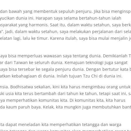
 dan bawah yang membentuk sepuluh penjuru. Jika bisa menginspi
nyucikan dunia ini. Harapan saya selama bertahun-tahun ialah
arakat yang harmonis. Saat itu, dalam waktu setahun, saya berka
 Jadi, dalam waktu setahun, saya melakukan perjalanan dari sel
elatan lagi, lalu ke timur. Karena itulah, saya bisa mulai menjalin 
saya bisa memperluas wawasan saya tentang dunia. Demikianlah 
ar dari Taiwan ke seluruh dunia. Kemajuan teknologi juga sangat
saya bisa tersebar ke segala penjuru dunia. Dengan bertutur kata 
tkan kebahagiaan di dunia. Inilah tujuan Tzu Chi di dunia ini.
ansia. Bodhisatwa sekalian, kini kita harus mengimbau orang untuk
 usia kita terus bertambah dari tahun ke tahun, tetapi saat ini, 
ya memperhatikan komunitas kita. Di komunitas kita, kita harus
da kaum paruh baya. Kelak, kita mungkin juga membutuhkan ban
ita dapat meneladan kita memperhatikan tetangga dan warga