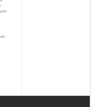
ua
n
jalin
kah.
a