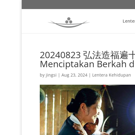
Lente
20240823 弘法造福遍十方
Menciptakan Berkah d
by
jingsi
|
Aug 23, 2024
|
Lentera Kehidupan