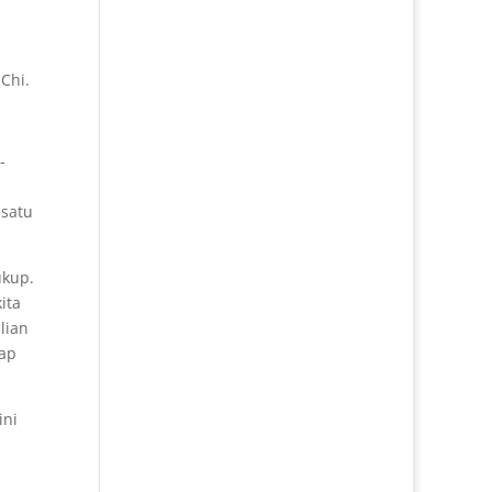
a
Chi.
-
 satu
ukup.
ita
lian
iap
ini