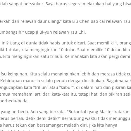
dah sangat bersyukur. Saya harus segera melakukan hal yang bis
rkah dan relawan daur ulang,” kata Liu Chen Bao-cai relawan Tzu 
mbangsih,” ucap Ji Bi-yun relawan Tzu Chi.
ini? Uang di dunia tidak habis untuk dicari. Saat memiliki 1, orang
i 1 dolar, kita menginginkan 10 dolar. Saat memiliki 10 dolar, kita
, kita menginginkan satu triliun. Ke manakah kita akan pergi demi
u keinginan. Kita selalu menginginkan lebih dan merasa tidak c
r. Kehidupan manusia selalu penuh dengan kesibukan. Bagaimana k
ucapkan kata “triliun” atau “kabur”, di dalam hati dan pikiran ka
mua memahami arti dari kata-kata itu, tetapi hati dan pikiran set
 berbeda-beda.
 yang berbeda. Ada yang berkata, “Bukankah yang Master katakan 
terus berlalu detik demi detik?” Berhubung waktu tidak menunggu
a harus tekun dan bersemangat melatih diri. Jika kita hanya