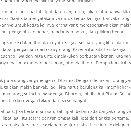
, “Sudahkah Anda melakukan yang Anda katakan?”
akan menjadi dua kali lipat dan orang-orang akan tahu bahwa kita
nar. Saat kita mengatakannya untuk kedua kalinya, banyak orang
kannya untuk ketiga kalinya, orang yang meresponsnya akan maki
inan, pengetahuan benar, pandangan benar, dan pikiran benar.
ngkan ke dalam tindakan nyata, segala sesuatu yang kita lakukan
dapat pengakuan dari orang-orang. Karena itu, kita hendaknya
segenap jiwa dan raga untuk melakukan perbuatan benar. Kita ya
ya makin tekun dan bersemangat melatih diri. Berapa lamakah s
ak pula orang yang mengenal Dharma. Dengan demikian, orang ya
uga akan makin banyak. Jadi, kita harus berulang kali membabar
 semua orang sukacita mendengar Dharma, ini disebut Bhumi Sukaci
 melatih diri dengan tekun dan bersemangat.
at baik. Jika bertambah satu kali lipat, berarti ada banyak orang y
i lipat lagi, itu setara dengan empat kali lipat dari angka pertama.
t arah bisa tersebar ke delapan penjuru. bisa tersebar ke delapan