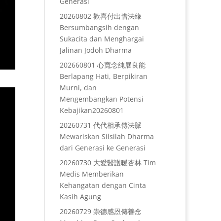
Generasi
20260802 歡喜付出惜法緣
Bersumbangsih dengan
Sukacita dan Menghargai
Jalinan Jodoh Dharma
202660801 心寬念純展良能
Berlapang Hati, Berpikiran
Murni, dan
Mengembangkan Potensi
Kebajikan20260801
20260731 代代相承傳法脈
Mewariskan Silsilah Dharma
dari Generasi ke Generasi
20260730 大愛醫護暖杏林 Tim
Medis Memberikan
Kehangatan dengan Cinta
Kasih Agung
20260729 崇德感恩傳善念