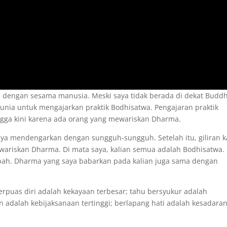
n dengan sesama manusia. Meski saya tidak berada di dekat Buddh
unia untuk mengajarkan praktik Bodhisatwa. Pengajaran praktik
ngga kini karena ada orang yang mewariskan Dharma.
ya mendengarkan dengan sungguh-sungguh. Setelah itu, giliran k
wariskan Dharma. Di mata saya, kalian semua adalah Bodhisatwa.
bah. Dharma yang saya babarkan pada kalian juga sama dengan
puas diri adalah kekayaan terbesar; tahu bersyukur adalah
n adalah kebijaksanaan tertinggi; berlapang hati adalah kesadara