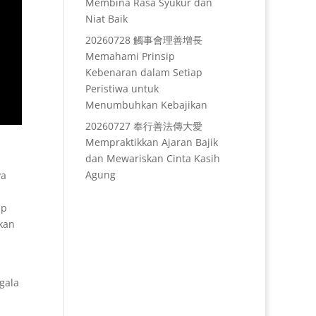
Membina Rasa Syukur dan
Niat Baik
20260728 觸事會理善增長
Memahami Prinsip
Kebenaran dalam Setiap
Peristiwa untuk
Menumbuhkan Kebajikan
20260727 奉行善法傳大愛
Mempraktikkan Ajaran Bajik
dan Mewariskan Cinta Kasih
Agung
ya
ap
kan
gala