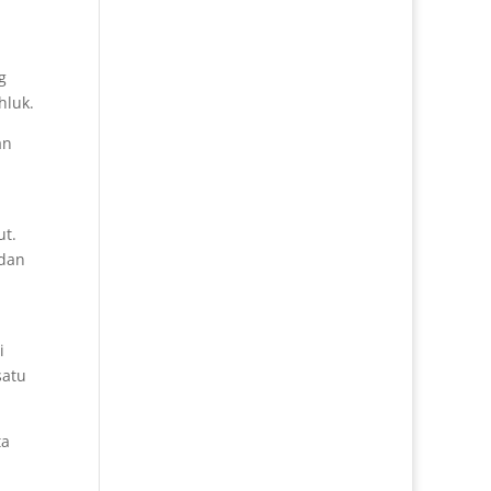
g
hluk.
an
ut.
 dan
i
satu
ta