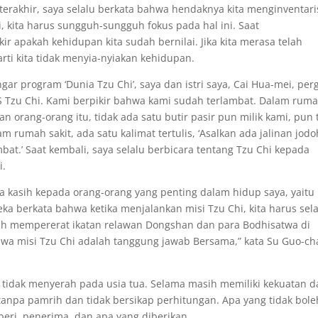
terakhir, saya selalu berkata bahwa hendaknya kita menginventari
hi, kita harus sungguh-sungguh fokus pada hal ini. Saat
ir apakah kehidupan kita sudah bernilai. Jika kita merasa telah
arti kita tidak menyia-nyiakan kehidupan.
gar program ‘Dunia Tzu Chi’, saya dan istri saya, Cai Hua-mei, perg
RS Tzu Chi. Kami berpikir bahwa kami sudah terlambat. Dalam rum
 orang-orang itu, tidak ada satu butir pasir pun milik kami, pun 
m rumah sakit, ada satu kalimat tertulis, ‘Asalkan ada jalinan jodo
mbat.’ Saat kembali, saya selalu berbicara tentang Tzu Chi kepada
i.
 kasih kepada orang-orang yang penting dalam hidup saya, yaitu
ka berkata bahwa ketika menjalankan misi Tzu Chi, kita harus sel
ah mempererat ikatan relawan Dongshan dan para Bodhisatwa di
a misi Tzu Chi adalah tanggung jawab Bersama,” kata Su Guo-ch
idak menyerah pada usia tua. Selama masih memiliki kekuatan d
anpa pamrih dan tidak bersikap perhitungan. Apa yang tidak bole
beri, penerima, dan apa yang diberikan.