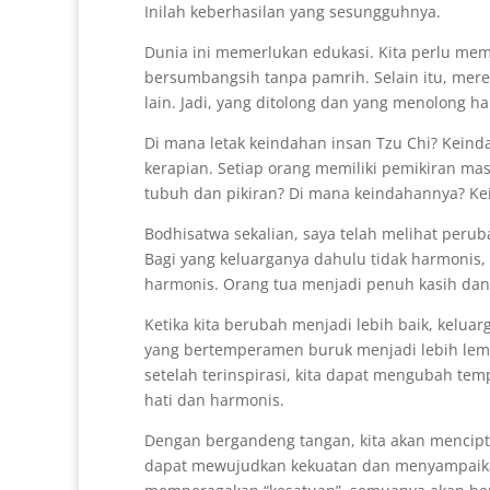
Inilah keberhasilan yang sesungguhnya.
Dunia ini memerlukan edukasi. Kita perlu me
bersumbangsih tanpa pamrih. Selain itu, mer
lain. Jadi, yang ditolong dan yang menolong h
Di mana letak keindahan insan Tzu Chi? Keind
kerapian. Setiap orang memiliki pemikiran m
tubuh dan pikiran? Di mana keindahannya? Ke
Bodhisatwa sekalian, saya telah melihat peru
Bagi yang keluarganya dahulu tidak harmonis,
harmonis. Orang tua menjadi penuh kasih dan 
Ketika kita berubah menjadi lebih baik, kelua
yang bertemperamen buruk menjadi lebih lembu
setelah terinspirasi, kita dapat mengubah t
hati dan harmonis.
Dengan bergandeng tangan, kita akan mencipt
dapat mewujudkan kekuatan dan menyampaikan i