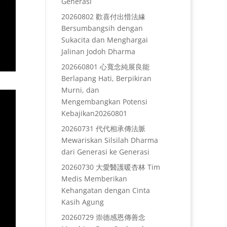
Generasi
20260802 歡喜付出惜法緣
Bersumbangsih dengan
Sukacita dan Menghargai
Jalinan Jodoh Dharma
202660801 心寬念純展良能
Berlapang Hati, Berpikiran
Murni, dan
Mengembangkan Potensi
Kebajikan20260801
20260731 代代相承傳法脈
Mewariskan Silsilah Dharma
dari Generasi ke Generasi
20260730 大愛醫護暖杏林 Tim
Medis Memberikan
Kehangatan dengan Cinta
Kasih Agung
20260729 崇德感恩傳善念