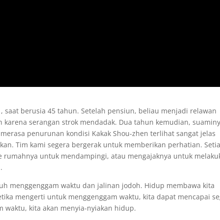
 saat berusia 45 tahun. Setelah pensiun, beliau menjadi relawan
uh karena serangan strok mendadak. Dua tahun kemudian, suamin
merasa penurunan kondisi Kakak Shou-zhen terlihat sangat jelas
kukan. Tim kami segera bergerak untuk memberikan perhatian. Seti
 ke rumahnya untuk mendampingi, atau mengajaknya untuk melaku
.
guh menggenggam waktu dan jalinan jodoh. Hidup membawa kita
Ketika mengerti untuk menggenggam waktu, kita dapat mencapai se
m waktu, kita akan menyia-nyiakan hidup.