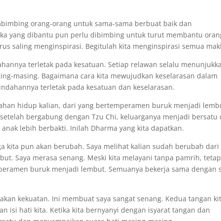
mbimbing orang-orang untuk sama-sama berbuat baik dan
eka yang dibantu pun perlu dibimbing untuk turut membantu oran
arus saling menginspirasi. Begitulah kita menginspirasi semua mak
ahannya terletak pada kesatuan. Setiap relawan selalu menunjukk
asing-masing. Bagaimana cara kita mewujudkan keselarasan dalam
indahannya terletak pada kesatuan dan keselarasan.
bahan hidup kalian, dari yang bertemperamen buruk menjadi lemb
 setelah bergabung dengan Tzu Chi, keluarganya menjadi bersatu
anak lebih berbakti. Inilah Dharma yang kita dapatkan.
rga kita pun akan berubah. Saya melihat kalian sudah berubah dari
t. Saya merasa senang. Meski kita melayani tanpa pamrih, tetap
emperamen buruk menjadi lembut. Semuanya bekerja sama dengan 
akan kekuatan. Ini membuat saya sangat senang. Kedua tangan ki
si hati kita. Ketika kita bernyanyi dengan isyarat tangan dan