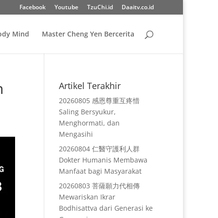
Facebook
Youtube
TzuChi.id
Daaitv.co.id
Body Mind
Master Cheng Yen Bercerita
n
Artikel Terakhir
20260805 感恩尊重互疼惜
Saling Bersyukur,
Menghormati, dan
Mengasihi
20260804 仁醫守護利人群
Dokter Humanis Membawa
Manfaat bagi Masyarakat
20260803 菩薩願力代相傳
Mewariskan Ikrar
Bodhisattva dari Generasi ke