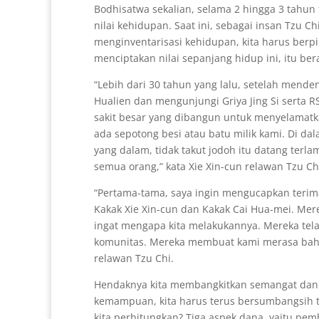
Bodhisatwa sekalian, selama 2 hingga 3 tahun 
nilai kehidupan. Saat ini, sebagai insan Tzu C
menginventarisasi kehidupan, kita harus berpik
menciptakan nilai sepanjang hidup ini, itu ber
“Lebih dari 30 tahun yang lalu, setelah menden
Hualien dan mengunjungi Griya Jing Si serta 
sakit besar yang dibangun untuk menyelamatkan
ada sepotong besi atau batu milik kami. Di dala
yang dalam, tidak takut jodoh itu datang terla
semua orang,” kata Xie Xin-cun relawan Tzu Ch
“Pertama-tama, saya ingin mengucapkan terima
Kakak Xie Xin-cun dan Kakak Cai Hua-mei. Mere
ingat mengapa kita melakukannya. Mereka tel
komunitas. Mereka membuat kami merasa bahw
relawan Tzu Chi.
Hendaknya kita membangkitkan semangat dan t
kemampuan, kita harus terus bersumbangsih t
kita perhitungkan? Tiga aspek dana, yaitu pem