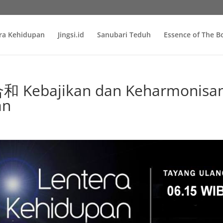
ra Kehidupan
Jingsi.id
Sanubari Teduh
Essence of The 
Kebajikan dan Keharmonisa
an