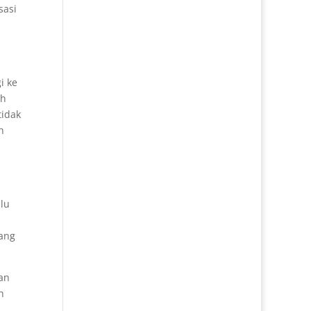
sasi
i ke
ah
tidak
h
alu
ang
an
h