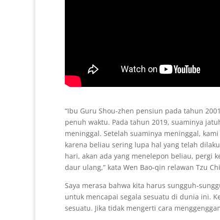
“Ibu Guru Shou-zhen pensiun pada tahun 2001,
penuh waktu. Pada tahun 2019, suaminya jat
meninggal. Setelah suaminya meninggal, kami 
karena beliau sering lupa hal yang telah dila
hari, akan ada yang menelepon beliau, pergi
daur ulang,” kata Wen Bao-qin relawan Tzu Chi
Saya merasa bahwa kita harus sungguh-sung
untuk mencapai segala sesuatu di dunia ini. 
sesuatu. Jika tidak mengerti cara menggengga