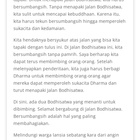
bersumbangsih. Tanpa menapaki Jalan Bodhisatwa,
kita sulit untuk mencapai kebuddhaan. Karena itu,
kita harus tekun bersumbangsih hingga memperoleh
sukacita dan kedamaian.
Kita hendaknya bersyukur atas jalan yang bisa kita
tapaki dengan tulus ini. Di Jalan Bodhisatwa ini, kita
bersumbangsih tanpa pamrih. Saya berharap kita
dapat terus membimbing orang-orang. Setelah
melenyapkan penderitaan, kita juga harus berbagi
Dharma untuk membimbing orang-orang agar
mereka dapat memperoleh sukacita Dharma dan
turut menapaki Jalan Bodhisatwa.
Di sini, ada dua Bodhisatwa yang menanti untuk
dibimbing. Selamat bergabung di Jalan Bodhisatwa.
Bersumbangsih adalah hal yang paling
membahagiakan.
Melindungi warga lansia sebatang kara dari angin