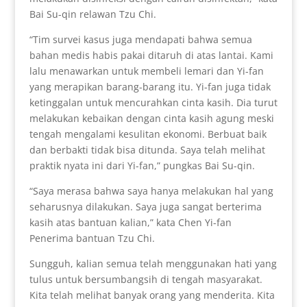
Bai Su-qin relawan Tzu Chi.
“Tim survei kasus juga mendapati bahwa semua
bahan medis habis pakai ditaruh di atas lantai. Kami
lalu menawarkan untuk membeli lemari dan Yi-fan
yang merapikan barang-barang itu. Yi-fan juga tidak
ketinggalan untuk mencurahkan cinta kasih. Dia turut
melakukan kebaikan dengan cinta kasih agung meski
tengah mengalami kesulitan ekonomi. Berbuat baik
dan berbakti tidak bisa ditunda. Saya telah melihat
praktik nyata ini dari Yi-fan,” pungkas Bai Su-qin.
“Saya merasa bahwa saya hanya melakukan hal yang
seharusnya dilakukan. Saya juga sangat berterima
kasih atas bantuan kalian,” kata Chen Yi-fan
Penerima bantuan Tzu Chi.
Sungguh, kalian semua telah menggunakan hati yang
tulus untuk bersumbangsih di tengah masyarakat.
Kita telah melihat banyak orang yang menderita. Kita