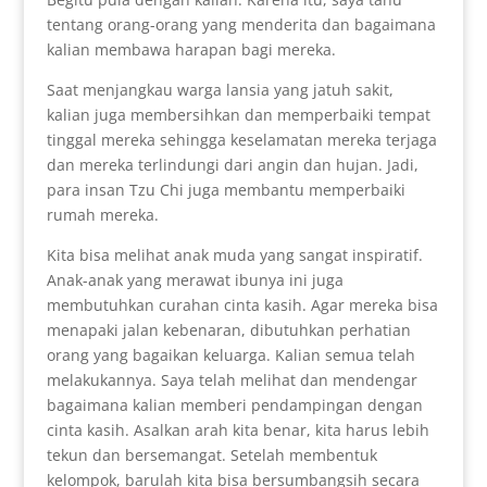
tentang orang-orang yang menderita dan bagaimana
kalian membawa harapan bagi mereka.
Saat menjangkau warga lansia yang jatuh sakit,
kalian juga membersihkan dan memperbaiki tempat
tinggal mereka sehingga keselamatan mereka terjaga
dan mereka terlindungi dari angin dan hujan. Jadi,
para insan Tzu Chi juga membantu memperbaiki
rumah mereka.
Kita bisa melihat anak muda yang sangat inspiratif.
Anak-anak yang merawat ibunya ini juga
membutuhkan curahan cinta kasih. Agar mereka bisa
menapaki jalan kebenaran, dibutuhkan perhatian
orang yang bagaikan keluarga. Kalian semua telah
melakukannya. Saya telah melihat dan mendengar
bagaimana kalian memberi pendampingan dengan
cinta kasih. Asalkan arah kita benar, kita harus lebih
tekun dan bersemangat. Setelah membentuk
kelompok, barulah kita bisa bersumbangsih secara