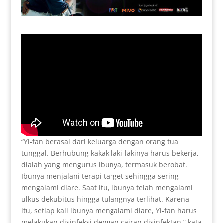
“Yi-fan berasal dari keluarga dengan orang tua
tunggal. Berhubung kakak laki-lakinya harus bekerja,
dialah yang mengurus ibunya, termasuk berobat.
Ibunya menjalani terapi target sehingga sering
mengalami diare. Saat itu, ibunya telah mengalami
ulkus dekubitus hingga tulangnya terlihat. Karena
itu, setiap kali ibunya mengalami diare, Yi-fan harus
melakukan disinfeksi dengan cairan disinfektan,” kata