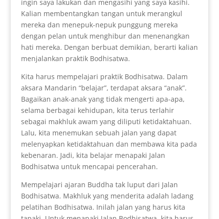
ingin saya lakukan dan mengasihi yang saya kasihi.
Kalian membentangkan tangan untuk merangkul
mereka dan menepuk-nepuk punggung mereka
dengan pelan untuk menghibur dan menenangkan
hati mereka. Dengan berbuat demikian, berarti kalian
menjalankan praktik Bodhisatwa.
Kita harus mempelajari praktik Bodhisatwa. Dalam
aksara Mandarin “belajar”, terdapat aksara “anak”.
Bagaikan anak-anak yang tidak mengerti apa-apa,
selama berbagai kehidupan, kita terus terlahir
sebagai makhluk awam yang diliputi ketidaktahuan.
Lalu, kita menemukan sebuah jalan yang dapat
melenyapkan ketidaktahuan dan membawa kita pada
kebenaran. Jadi, kita belajar menapaki Jalan
Bodhisatwa untuk mencapai pencerahan.
Mempelajari ajaran Buddha tak luput dari Jalan
Bodhisatwa. Makhluk yang menderita adalah ladang
pelatihan Bodhisatwa. Inilah jalan yang harus kita
tapaki. Untuk menapaki Jalan Bodhisatwa, kita harus