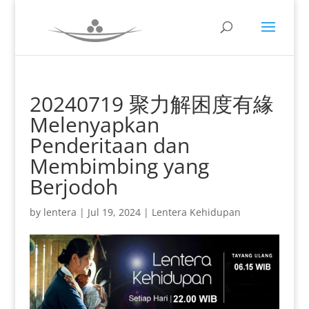
20240719 聚力解困度有緣
Melenyapkan
Penderitaan dan
Membimbing yang
Berjodoh
by
lentera
|
Jul 19, 2024
|
Lentera Kehidupan