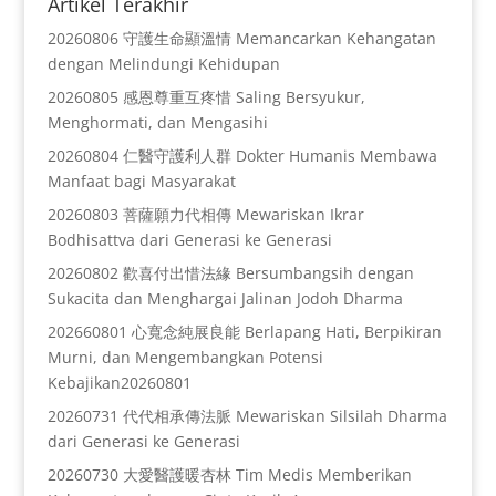
Artikel Terakhir
20260806 守護生命顯溫情 Memancarkan Kehangatan
dengan Melindungi Kehidupan
20260805 感恩尊重互疼惜 Saling Bersyukur,
Menghormati, dan Mengasihi
20260804 仁醫守護利人群 Dokter Humanis Membawa
Manfaat bagi Masyarakat
20260803 菩薩願力代相傳 Mewariskan Ikrar
Bodhisattva dari Generasi ke Generasi
20260802 歡喜付出惜法緣 Bersumbangsih dengan
Sukacita dan Menghargai Jalinan Jodoh Dharma
202660801 心寬念純展良能 Berlapang Hati, Berpikiran
Murni, dan Mengembangkan Potensi
Kebajikan20260801
20260731 代代相承傳法脈 Mewariskan Silsilah Dharma
dari Generasi ke Generasi
20260730 大愛醫護暖杏林 Tim Medis Memberikan