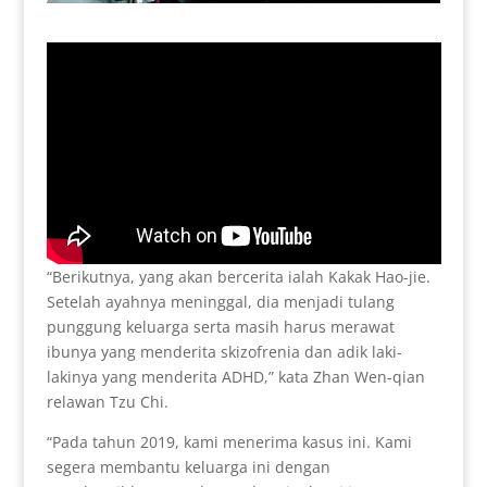
“Berikutnya, yang akan bercerita ialah Kakak Hao-jie.
Setelah ayahnya meninggal, dia menjadi tulang
punggung keluarga serta masih harus merawat
ibunya yang menderita skizofrenia dan adik laki-
lakinya yang menderita ADHD,” kata Zhan Wen-qian
relawan Tzu Chi.
“Pada tahun 2019, kami menerima kasus ini. Kami
segera membantu keluarga ini dengan