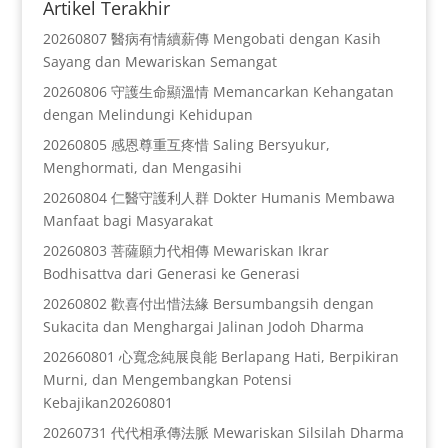
Artikel Terakhir
20260807 醫病有情續薪傳 Mengobati dengan Kasih
Sayang dan Mewariskan Semangat
20260806 守護生命顯溫情 Memancarkan Kehangatan
dengan Melindungi Kehidupan
20260805 感恩尊重互疼惜 Saling Bersyukur,
Menghormati, dan Mengasihi
20260804 仁醫守護利人群 Dokter Humanis Membawa
Manfaat bagi Masyarakat
20260803 菩薩願力代相傳 Mewariskan Ikrar
Bodhisattva dari Generasi ke Generasi
20260802 歡喜付出惜法緣 Bersumbangsih dengan
Sukacita dan Menghargai Jalinan Jodoh Dharma
202660801 心寬念純展良能 Berlapang Hati, Berpikiran
Murni, dan Mengembangkan Potensi
Kebajikan20260801
20260731 代代相承傳法脈 Mewariskan Silsilah Dharma