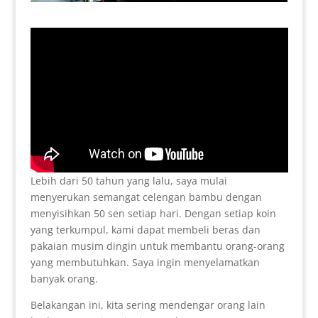
Lebih dari 50 tahun yang lalu, saya mulai
menyerukan semangat celengan bambu dengan
menyisihkan 50 sen setiap hari. Dengan setiap koin
yang terkumpul, kami dapat membeli beras dan
pakaian musim dingin untuk membantu orang-orang
yang membutuhkan. Saya ingin menyelamatkan
banyak orang.
Belakangan ini, kita sering mendengar orang lain