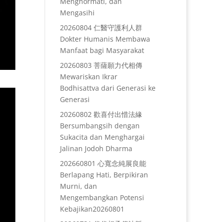
Menghormati, dan
Mengasihi
20260804 仁醫守護利人群
Dokter Humanis Membawa
Manfaat bagi Masyarakat
20260803 菩薩願力代相傳
Mewariskan Ikrar
Bodhisattva dari Generasi ke
Generasi
20260802 歡喜付出惜法緣
Bersumbangsih dengan
Sukacita dan Menghargai
Jalinan Jodoh Dharma
202660801 心寬念純展良能
Berlapang Hati, Berpikiran
Murni, dan
Mengembangkan Potensi
Kebajikan20260801