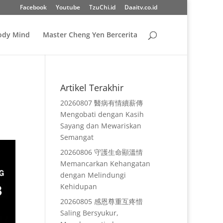
Facebook
Youtube
TzuChi.id
Daaitv.co.id
Body Mind
Master Cheng Yen Bercerita
Artikel Terakhir
20260807 醫病有情續薪傳
Mengobati dengan Kasih
Sayang dan Mewariskan
Semangat
20260806 守護生命顯溫情
Memancarkan Kehangatan
dengan Melindungi
Kehidupan
20260805 感恩尊重互疼惜
Saling Bersyukur,