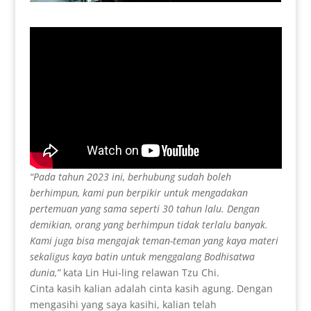
“Pada tahun 2023 ini, berhubung sudah boleh
berhimpun, kami pun berpikir untuk mengadakan
pertemuan yang sama seperti 30 tahun lalu. Dengan
demikian, orang yang berhimpun tidak terlalu banyak.
Kami juga bisa mengajak teman-teman yang kaya materi
sekaligus kaya batin untuk menggalang Bodhisatwa
dunia,”
kata Lin Hui-ling relawan Tzu Chi.
Cinta kasih kalian adalah cinta kasih agung. Dengan
mengasihi yang saya kasihi, kalian telah