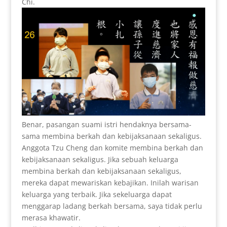
Chi.
Benar, pasangan suami istri hendaknya bersama-
sama membina berkah dan kebijaksanaan sekaligus.
Anggota Tzu Cheng dan komite membina berkah dan
kebijaksanaan sekaligus. Jika sebuah keluarga
membina berkah dan kebijaksanaan sekaligus,
mereka dapat mewariskan kebajikan. Inilah warisan
keluarga yang terbaik. Jika sekeluarga dapat
menggarap ladang berkah bersama, saya tidak perlu
merasa khawatir.