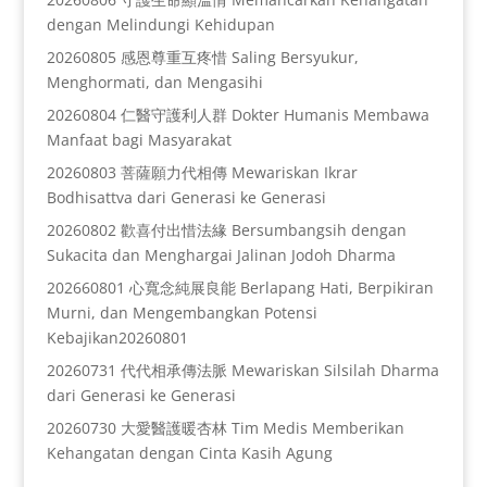
dengan Melindungi Kehidupan
20260805 感恩尊重互疼惜 Saling Bersyukur,
Menghormati, dan Mengasihi
20260804 仁醫守護利人群 Dokter Humanis Membawa
Manfaat bagi Masyarakat
20260803 菩薩願力代相傳 Mewariskan Ikrar
Bodhisattva dari Generasi ke Generasi
20260802 歡喜付出惜法緣 Bersumbangsih dengan
Sukacita dan Menghargai Jalinan Jodoh Dharma
202660801 心寬念純展良能 Berlapang Hati, Berpikiran
Murni, dan Mengembangkan Potensi
Kebajikan20260801
20260731 代代相承傳法脈 Mewariskan Silsilah Dharma
dari Generasi ke Generasi
20260730 大愛醫護暖杏林 Tim Medis Memberikan
Kehangatan dengan Cinta Kasih Agung