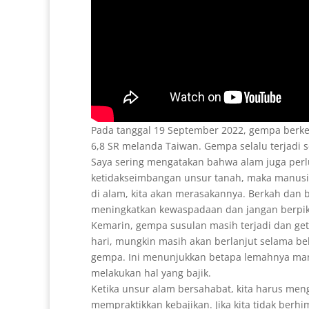
Pada tanggal 19 September 2022, gempa berke
6,8 SR melanda Taiwan. Gempa selalu terjadi s
Saya sering mengatakan bahwa alam juga perlu
ketidakseimbangan unsur tanah, maka manusia
di alam, kita akan merasakannya. Berkah dan 
meningkatkan kewaspadaan dan jangan berpik
Kemarin, gempa susulan masih terjadi dan ge
hari, mungkin masih akan berlanjut selama be
gempa. Ini menunjukkan betapa lemahnya man
melakukan hal yang bajik.
Ketika unsur alam bersahabat, kita harus me
mempraktikkan kebajikan. Jika kita tidak berh