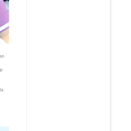
gan
up
la.