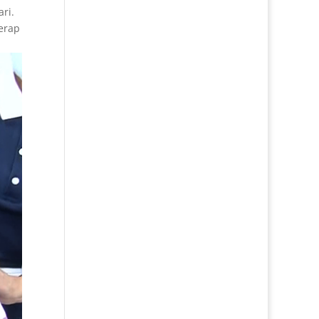
ri.
erap