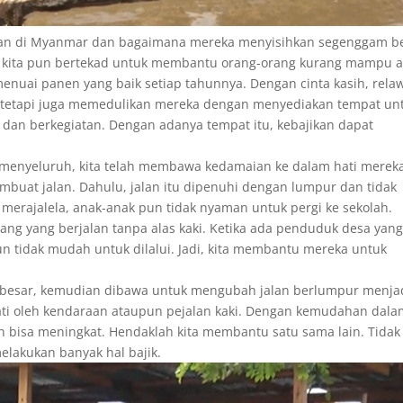
dupan di Myanmar dan bagaimana mereka menyisihkan segenggam b
 kita pun bertekad untuk membantu orang-orang kurang mampu a
enuai panen yang baik setiap tahunnya. Dengan cinta kasih, rela
, tetapi juga memedulikan mereka dengan menyediakan tempat un
an berkegiatan. Dengan adanya tempat itu, kebajikan dapat
menyeluruh, kita telah membawa kedamaian ke dalam hati mereka
buat jalan. Dahulu, jalan itu dipenuhi dengan lumpur dan tidak
 merajalela, anak-anak pun tidak nyaman untuk pergi ke sekolah.
ang yang berjalan tanpa alas kaki. Ketika ada penduduk desa yang
n tidak mudah untuk dilalui. Jadi, kita membantu mereka untuk
k besar, kemudian dibawa untuk mengubah jalan berlumpur menja
wati oleh kendaraan ataupun pejalan kaki. Dengan kemudahan dala
pun bisa meningkat. Hendaklah kita membantu satu sama lain. Tidak
elakukan banyak hal bajik.