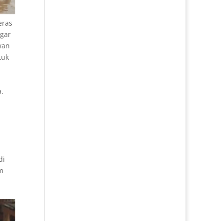
eras
gar
wan
tuk
.
di
m