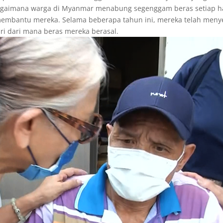
t bagaimana warga di Myanmar menabung segenggam beras setiap ha
membantu mereka. Selama beberapa tahun ini, mereka telah meny
ri dari mana beras mereka berasal.