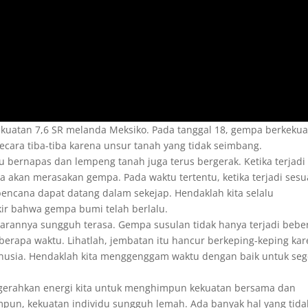
kuatan 7,6 SR melanda Meksiko. Pada tanggal 18, gempa berkeku
ecara tiba-tiba karena unsur tanah yang tidak seimbang.
 bernapas dan lempeng tanah juga terus bergerak. Ketika terjadi
 akan merasakan gempa. Pada waktu tertentu, ketika terjadi sesu
bencana dapat datang dalam sekejap. Hendaklah kita selalu
ir bahwa gempa bumi telah berlalu.
tarannya sungguh terasa. Gempa susulan tidak hanya terjadi bebe
berapa waktu. Lihatlah, jembatan itu hancur berkeping-keping ka
usia. Hendaklah kita menggenggam waktu dengan baik untuk seg
ngerahkan energi kita untuk menghimpun kekuatan bersama dan
impun, kekuatan individu sungguh lemah. Ada banyak hal yang tida