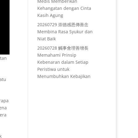
Medis Memberikan
Kehangatan dengan Cinta
Kasih Agung
20260729 崇德感恩傳善念
Membina Rasa Syukur dan
Niat Baik
20260728 觸事會理善增長
Memahami Prinsip
atan
Kebenaran dalam Setiap
Peristiwa untuk
Menumbuhkan Kebajikan
atu
rapa
rena
era
k