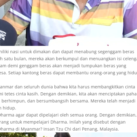
memiliki nasi untuk dimakan dan dapat menabung segenggam beras
lah satu bulan, mereka akan berkumpul dan menuangkan isi celen
nggam demi genggam beras akan menjadi tumpukan beras yang
sa. Setiap kantong beras dapat membantu orang-orang yang hid
yanmar dan seluruh dunia bahwa kita harus membangkitkan cinta
tetes cinta kasih. Dengan demikian, kita akan menciptakan paha
, berhimpun, dan bersumbangsih bersama. Mereka telah menjadi
n hidup.
arma agar dapat dipelajari oleh semua orang. Dengan demikian,
orang untuk mempelajari Dharma. Inilah yang disebut dengan
arma di Myanmar? Insan Tzu Chi dari Penang, Malaysia.