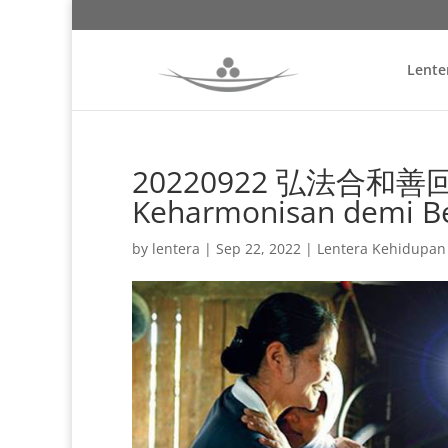
Lente
20220922 弘法合和善回流
Keharmonisan demi Be
by
lentera
|
Sep 22, 2022
|
Lentera Kehidupan