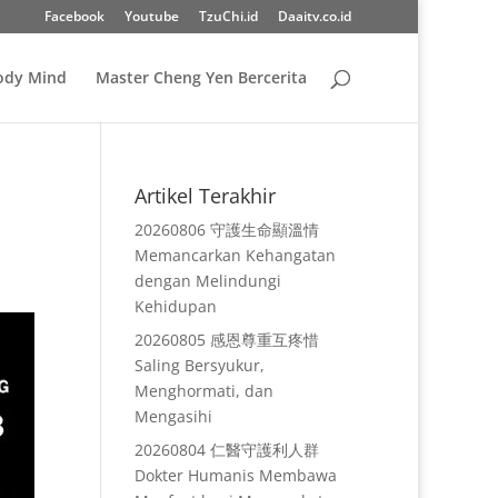
Facebook
Youtube
TzuChi.id
Daaitv.co.id
Body Mind
Master Cheng Yen Bercerita
Artikel Terakhir
20260806 守護生命顯溫情
Memancarkan Kehangatan
dengan Melindungi
Kehidupan
20260805 感恩尊重互疼惜
Saling Bersyukur,
Menghormati, dan
Mengasihi
20260804 仁醫守護利人群
Dokter Humanis Membawa