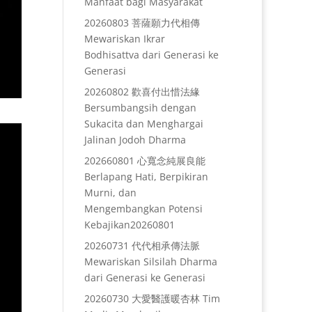
Manfaat bagi Masyarakat
20260803 菩薩願力代相傳
Mewariskan Ikrar
Bodhisattva dari Generasi ke
Generasi
20260802 歡喜付出惜法緣
Bersumbangsih dengan
Sukacita dan Menghargai
Jalinan Jodoh Dharma
202660801 心寬念純展良能
Berlapang Hati, Berpikiran
Murni, dan
Mengembangkan Potensi
Kebajikan20260801
20260731 代代相承傳法脈
Mewariskan Silsilah Dharma
dari Generasi ke Generasi
20260730 大愛醫護暖杏林 Tim