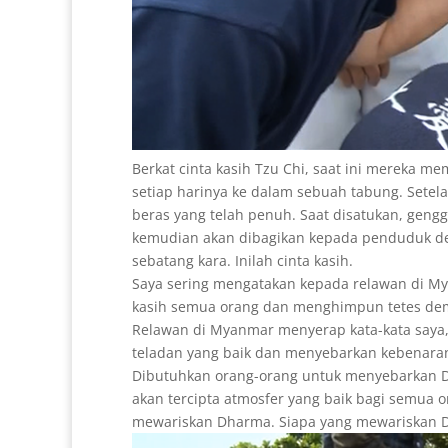
Berkat cinta kasih Tzu Chi, saat ini mereka 
setiap harinya ke dalam sebuah tabung. Sete
beras yang telah penuh. Saat disatukan, ge
kemudian akan dibagikan kepada penduduk de
sebatang kara. Inilah cinta kasih.
Saya sering mengatakan kepada relawan di M
kasih semua orang dan menghimpun tetes demi 
Relawan di Myanmar menyerap kata-kata saya
teladan yang baik dan menyebarkan kebenara
Dibutuhkan orang-orang untuk menyebarkan Dh
akan tercipta atmosfer yang baik bagi semua 
mewariskan Dharma. Siapa yang mewariskan Dh