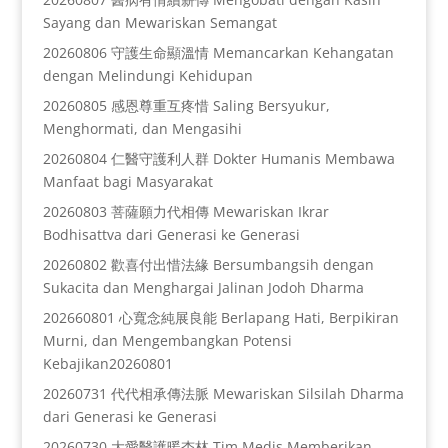
Sayang dan Mewariskan Semangat
20260806 守護生命顯溫情 Memancarkan Kehangatan
dengan Melindungi Kehidupan
20260805 感恩尊重互疼惜 Saling Bersyukur,
Menghormati, dan Mengasihi
20260804 仁醫守護利人群 Dokter Humanis Membawa
Manfaat bagi Masyarakat
20260803 菩薩願力代相傳 Mewariskan Ikrar
Bodhisattva dari Generasi ke Generasi
20260802 歡喜付出惜法緣 Bersumbangsih dengan
Sukacita dan Menghargai Jalinan Jodoh Dharma
202660801 心寬念純展良能 Berlapang Hati, Berpikiran
Murni, dan Mengembangkan Potensi
Kebajikan20260801
20260731 代代相承傳法脈 Mewariskan Silsilah Dharma
dari Generasi ke Generasi
20260730 大愛醫護暖杏林 Tim Medis Memberikan