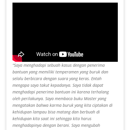
“Saya menghadapi sebuah kasus dengan penerima
bantuan yang memiliki temperamen yang buruk dan
selalu berbicara dengan suara yang keras. Entah
mengapa saya takut kepadanya. Saya tidak dapat
menghadapi penerima bantuan ini karena terhalang
oleh perilakunya. Saya membaca buku Master yang
mengatakan bahwa karma buruk yang kita ciptakan di
kehidupan lampau bisa matang dan berbuah di
kehidupan kita saat ini sehingga kita harus
menghadapinya dengan berani. Saya mengubah