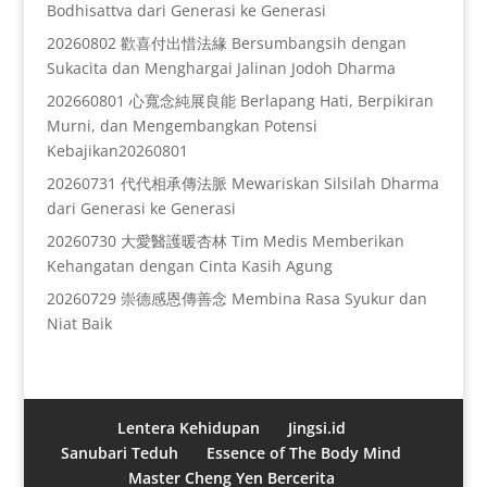
Bodhisattva dari Generasi ke Generasi
20260802 歡喜付出惜法緣 Bersumbangsih dengan
Sukacita dan Menghargai Jalinan Jodoh Dharma
202660801 心寬念純展良能 Berlapang Hati, Berpikiran
Murni, dan Mengembangkan Potensi
Kebajikan20260801
20260731 代代相承傳法脈 Mewariskan Silsilah Dharma
dari Generasi ke Generasi
20260730 大愛醫護暖杏林 Tim Medis Memberikan
Kehangatan dengan Cinta Kasih Agung
20260729 崇德感恩傳善念 Membina Rasa Syukur dan
Niat Baik
Lentera Kehidupan
Jingsi.id
Sanubari Teduh
Essence of The Body Mind
Master Cheng Yen Bercerita