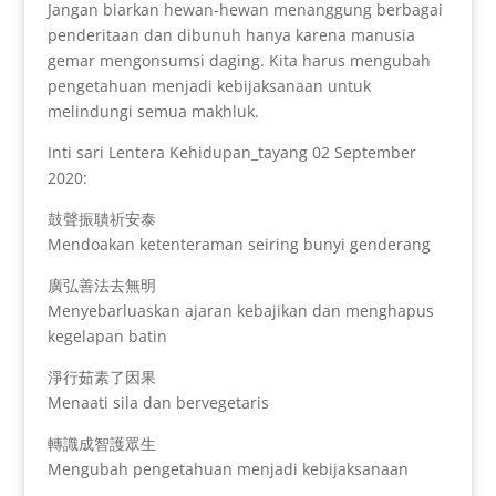
Jangan biarkan hewan-hewan menanggung berbagai
penderitaan dan dibunuh hanya karena manusia
gemar mengonsumsi daging. Kita harus mengubah
pengetahuan menjadi kebijaksanaan untuk
melindungi semua makhluk.
Inti sari Lentera Kehidupan_tayang 02 September
2020:
鼓聲振聵祈安泰
Mendoakan ketenteraman seiring bunyi genderang
廣弘善法去無明
Menyebarluaskan ajaran kebajikan dan menghapus
kegelapan batin
淨行茹素了因果
Menaati sila dan bervegetaris
轉識成智護眾生
Mengubah pengetahuan menjadi kebijaksanaan