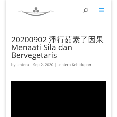
20200902 淨行茹素了因果
Menaati Sila dan
Bervegetaris
by
lentera
|
Sep 2, 2020
|
Lentera Kehidupan