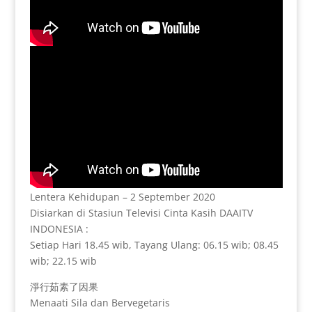
Lentera Kehidupan – 2 September 2020
Disiarkan di Stasiun Televisi Cinta Kasih DAAITV
INDONESIA :
Setiap Hari 18.45 wib, Tayang Ulang: 06.15 wib; 08.45
wib; 22.15 wib
淨行茹素了因果
Menaati Sila dan Bervegetaris