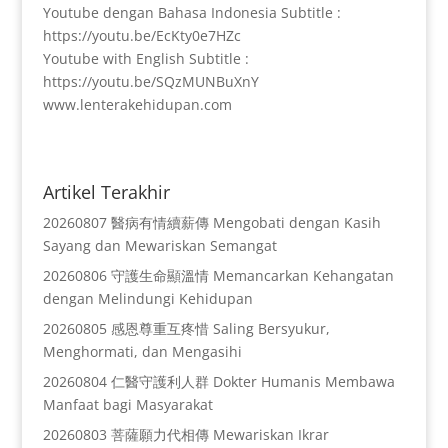
Youtube dengan Bahasa Indonesia Subtitle :
https://youtu.be/EcKty0e7HZc
Youtube with English Subtitle :
https://youtu.be/SQzMUNBuXnY
www.lenterakehidupan.com
Artikel Terakhir
20260807 醫病有情續薪傳 Mengobati dengan Kasih
Sayang dan Mewariskan Semangat
20260806 守護生命顯溫情 Memancarkan Kehangatan
dengan Melindungi Kehidupan
20260805 感恩尊重互疼惜 Saling Bersyukur,
Menghormati, dan Mengasihi
20260804 仁醫守護利人群 Dokter Humanis Membawa
Manfaat bagi Masyarakat
20260803 菩薩願力代相傳 Mewariskan Ikrar