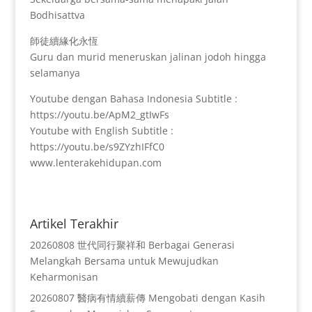
Bodhisattva
師徒續緣化永恆
Guru dan murid meneruskan jalinan jodoh hingga
selamanya
Youtube dengan Bahasa Indonesia Subtitle :
https://youtu.be/ApM2_gtIwFs
Youtube with English Subtitle :
https://youtu.be/s9ZYzhIFfC0
www.lenterakehidupan.com
Artikel Terakhir
20260808 世代同行聚祥和 Berbagai Generasi
Melangkah Bersama untuk Mewujudkan
Keharmonisan
20260807 醫病有情續薪傳 Mengobati dengan Kasih