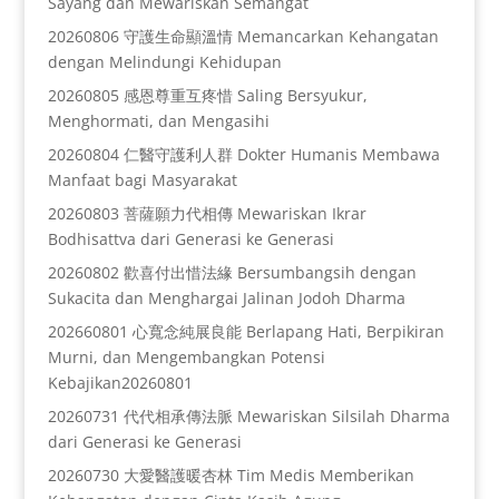
Sayang dan Mewariskan Semangat
20260806 守護生命顯溫情 Memancarkan Kehangatan
dengan Melindungi Kehidupan
20260805 感恩尊重互疼惜 Saling Bersyukur,
Menghormati, dan Mengasihi
20260804 仁醫守護利人群 Dokter Humanis Membawa
Manfaat bagi Masyarakat
20260803 菩薩願力代相傳 Mewariskan Ikrar
Bodhisattva dari Generasi ke Generasi
20260802 歡喜付出惜法緣 Bersumbangsih dengan
Sukacita dan Menghargai Jalinan Jodoh Dharma
202660801 心寬念純展良能 Berlapang Hati, Berpikiran
Murni, dan Mengembangkan Potensi
Kebajikan20260801
20260731 代代相承傳法脈 Mewariskan Silsilah Dharma
dari Generasi ke Generasi
20260730 大愛醫護暖杏林 Tim Medis Memberikan