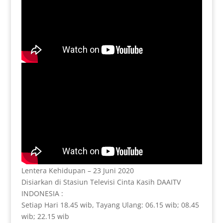
Lentera Kehidupan – 23 Juni 2020
Disiarkan di Stasiun Televisi Cinta Kasih DAAITV
INDONESIA :
Setiap Hari 18.45 wib, Tayang Ulang: 06.15 wib; 08.45
wib; 22.15 wib