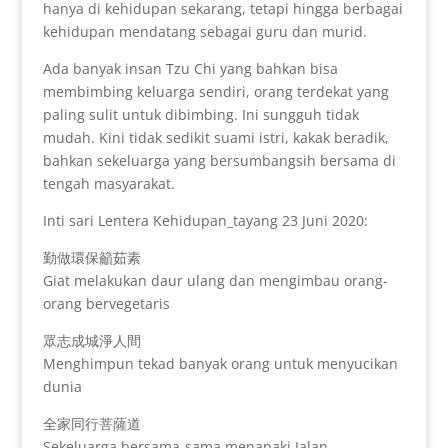
hanya di kehidupan sekarang, tetapi hingga berbagai
kehidupan mendatang sebagai guru dan murid.
Ada banyak insan Tzu Chi yang bahkan bisa
membimbing keluarga sendiri, orang terdekat yang
paling sulit untuk dibimbing. Ini sungguh tidak
mudah. Kini tidak sedikit suami istri, kakak beradik,
bahkan sekeluarga yang bersumbangsih bersama di
tengah masyarakat.
Inti sari Lentera Kehidupan_tayang 23 Juni 2020:
勤做環保籲茹素
Giat melakukan daur ulang dan mengimbau orang-
orang bervegetaris
眾志成城淨人間
Menghimpun tekad banyak orang untuk menyucikan
dunia
全家同行菩薩道
Sekeluarga bersama-sama menapaki Jalan