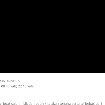
TV INDONESIA :
 08.45 wib; 22.15 wib.
berbuat salah, fisik dan batin kita akan tenang serta terbebas dari