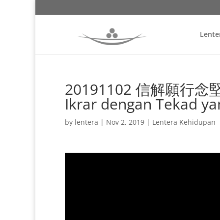
Lente
20191102 信解願行念堅固
Ikrar dengan Tekad y
by
lentera
|
Nov 2, 2019
|
Lentera Kehidupan