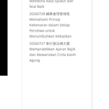
Membina Rasa Syukur dan
Niat Baik
20260728 觸事會理善增長
Memahami Prinsip
Kebenaran dalam Setiap
Peristiwa untuk
Menumbuhkan Kebajikan
20260727 奉行善法傳大愛
Mempraktikkan Ajaran Bajik
dan Mewariskan Cinta Kasih
Agung