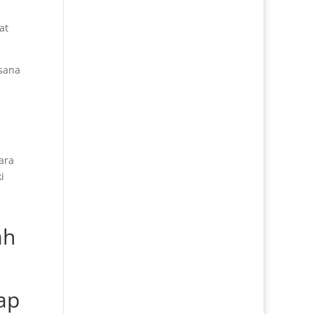
at
 sana
g
ara
i
ah
a
ap