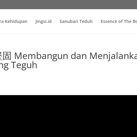
ra Kehidupan
Jingsi.id
Sanubari Teduh
Essence of The 
 Membangun dan Menjalank
ang Teguh