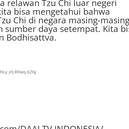
 relawan Tzu Chi luar negeri
kita bisa mengetahui bahwa
zu Chi di negara masing-masin
sumber daya setempat. Kita bi
n Bodhisattva.
NLy_etLRRwq-bZFg
.com/DAAI.TV.INDONESIA/