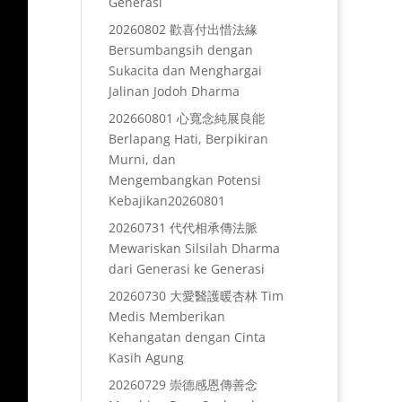
Generasi
20260802 歡喜付出惜法緣
Bersumbangsih dengan
Sukacita dan Menghargai
Jalinan Jodoh Dharma
202660801 心寬念純展良能
Berlapang Hati, Berpikiran
Murni, dan
Mengembangkan Potensi
Kebajikan20260801
20260731 代代相承傳法脈
Mewariskan Silsilah Dharma
dari Generasi ke Generasi
20260730 大愛醫護暖杏林 Tim
Medis Memberikan
Kehangatan dengan Cinta
Kasih Agung
20260729 崇德感恩傳善念