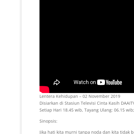
Lentera Kehidupan – 02 November 2019
Disiarkan di Stasiun Televisi Cinta Kasih DAAI
Setiap Hari 18.45 wib, Tayang Ulang: 06.15 wib;
Sinopsis:
Jika hati kita murni tanpa noda dan kita tidak 