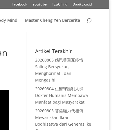
Facebook
Youtube
TzuChi.id
Daaitv.co.id
Body Mind
Master Cheng Yen Bercerita
an
Artikel Terakhir
20260805 感恩尊重互疼惜
Saling Bersyukur,
Menghormati, dan
Mengasihi
20260804 仁醫守護利人群
Dokter Humanis Membawa
Manfaat bagi Masyarakat
20260803 菩薩願力代相傳
Mewariskan Ikrar
Bodhisattva dari Generasi ke