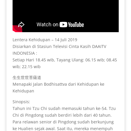
Lentera Kehidupan – 14 Juli 2019
Disiarkan di Stasiun Televisi Cinta Kasih DAAITV
INDONESIA :
Setiap Hari 18.45 wib, Tayang Ulang: 06.15 wib; 08.45
wib; 22.15 wib
生生世世菩薩道
Menapaki Jalan Bodhisattva dari Kehidupan ke
Kehidupan
Sinopsis:
Tahun ini Tzu Chi sudah memasuki tahun ke-54. Tzu
Chi di Pingdong sudah berdiri lebih dari 40 tahun.
Para relawan senior di Pingdong sudah berkunjung
ke Hualien sejak awal. Saat itu, mereka menempuh