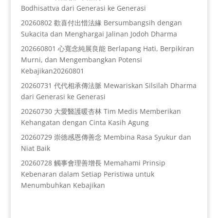
Bodhisattva dari Generasi ke Generasi
20260802 歡喜付出惜法緣 Bersumbangsih dengan
Sukacita dan Menghargai Jalinan Jodoh Dharma
202660801 心寬念純展良能 Berlapang Hati, Berpikiran
Murni, dan Mengembangkan Potensi
Kebajikan20260801
20260731 代代相承傳法脈 Mewariskan Silsilah Dharma
dari Generasi ke Generasi
20260730 大愛醫護暖杏林 Tim Medis Memberikan
Kehangatan dengan Cinta Kasih Agung
20260729 崇德感恩傳善念 Membina Rasa Syukur dan
Niat Baik
20260728 觸事會理善增長 Memahami Prinsip
Kebenaran dalam Setiap Peristiwa untuk
Menumbuhkan Kebajikan