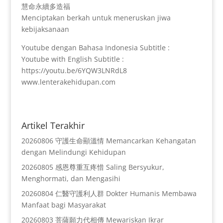
慧命永續多造福
Menciptakan berkah untuk meneruskan jiwa
kebijaksanaan
Youtube dengan Bahasa Indonesia Subtitle :
Youtube with English Subtitle :
https://youtu.be/6YQW3LNRdL8
www.lenterakehidupan.com
Artikel Terakhir
20260806 守護生命顯溫情 Memancarkan Kehangatan
dengan Melindungi Kehidupan
20260805 感恩尊重互疼惜 Saling Bersyukur,
Menghormati, dan Mengasihi
20260804 仁醫守護利人群 Dokter Humanis Membawa
Manfaat bagi Masyarakat
20260803 菩薩願力代相傳 Mewariskan Ikrar