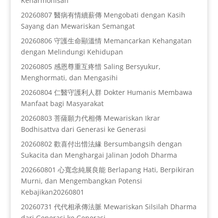
Keharmonisan
20260807 醫病有情續薪傳 Mengobati dengan Kasih
Sayang dan Mewariskan Semangat
20260806 守護生命顯溫情 Memancarkan Kehangatan
dengan Melindungi Kehidupan
20260805 感恩尊重互疼惜 Saling Bersyukur,
Menghormati, dan Mengasihi
20260804 仁醫守護利人群 Dokter Humanis Membawa
Manfaat bagi Masyarakat
20260803 菩薩願力代相傳 Mewariskan Ikrar
Bodhisattva dari Generasi ke Generasi
20260802 歡喜付出惜法緣 Bersumbangsih dengan
Sukacita dan Menghargai Jalinan Jodoh Dharma
202660801 心寬念純展良能 Berlapang Hati, Berpikiran
Murni, dan Mengembangkan Potensi
Kebajikan20260801
20260731 代代相承傳法脈 Mewariskan Silsilah Dharma
dari Generasi ke Generasi