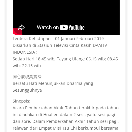
Lentera Kehidupan – 01 Januari Februari 2019
Disiarkan di Stasiun Televisi Cinta Kasih DAAITV
INDONESIA :
Setiap Hari 18.45 wib, Tayang Ulang: 06.15 wib; 08.45
wib; 22.15 wib
同心展現真實法
Bersatu Hati Menunjukkan Dharma yang
Sesungguhnya
Sinopsis:
Acara Pemberkahan Akhir Tahun terakhir pada tahun
ini diadakan di Hualien dalam 2 sesi, yaitu sesi pagi
dan sore. Dalam Pemberkahan Akhir Tahun sesi pagi,
relawan dari Empat Misi Tzu Chi berkumpul bersama