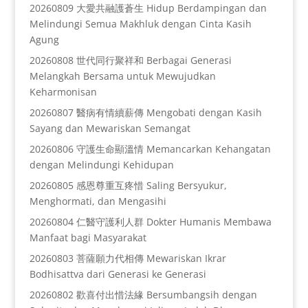
20260809 大愛共融護蒼生 Hidup Berdampingan dan
Melindungi Semua Makhluk dengan Cinta Kasih
Agung
20260808 世代同行聚祥和 Berbagai Generasi
Melangkah Bersama untuk Mewujudkan
Keharmonisan
20260807 醫病有情續薪傳 Mengobati dengan Kasih
Sayang dan Mewariskan Semangat
20260806 守護生命顯溫情 Memancarkan Kehangatan
dengan Melindungi Kehidupan
20260805 感恩尊重互疼惜 Saling Bersyukur,
Menghormati, dan Mengasihi
20260804 仁醫守護利人群 Dokter Humanis Membawa
Manfaat bagi Masyarakat
20260803 菩薩願力代相傳 Mewariskan Ikrar
Bodhisattva dari Generasi ke Generasi
20260802 歡喜付出惜法緣 Bersumbangsih dengan