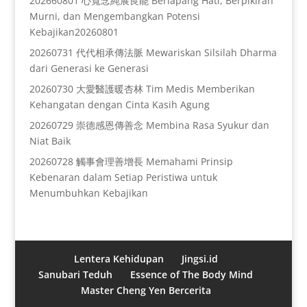
202660801 心寬念純展良能 Berlapang Hati, Berpikiran
Murni, dan Mengembangkan Potensi
Kebajikan20260801
20260731 代代相承傳法脈 Mewariskan Silsilah Dharma
dari Generasi ke Generasi
20260730 大愛醫護暖杏林 Tim Medis Memberikan
Kehangatan dengan Cinta Kasih Agung
20260729 崇德感恩傳善念 Membina Rasa Syukur dan
Niat Baik
20260728 觸事會理善增長 Memahami Prinsip
Kebenaran dalam Setiap Peristiwa untuk
Menumbuhkan Kebajikan
Lentera Kehidupan
Jingsi.id
Sanubari Teduh
Essence of The Body Mind
Master Cheng Yen Bercerita