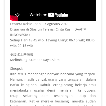
Lentera Kehidupan – 3 Agustus 2018
Disiarkan di Stasiun Televisi Cinta Kasih DAAITV
INDONESIA :
Setiap Hari 18.45 wib, Tayang Ulang: 06.15 wib; 08.45
wib; 22.15 wib
保護水土蔭廣披
Melindungi Sumber Daya Alam
Sinopsis:
Kita terus mendengar banyak bencana yang terjadi.
Namun, masih banyak orang yang tenggelam dalam
nafsu keinginan. Dahulu orang-orang bekerja atau
menjalankan usaha demi menjalani kehidupan,
tetapi sekarang demi kesenangan hidup dan
ketenaran. Ketika mereka bersaing, mereka sudah