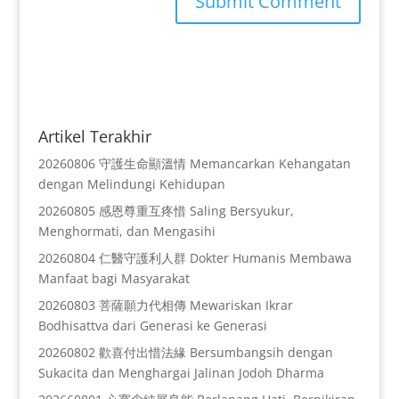
Artikel Terakhir
20260806 守護生命顯溫情 Memancarkan Kehangatan
dengan Melindungi Kehidupan
20260805 感恩尊重互疼惜 Saling Bersyukur,
Menghormati, dan Mengasihi
20260804 仁醫守護利人群 Dokter Humanis Membawa
Manfaat bagi Masyarakat
20260803 菩薩願力代相傳 Mewariskan Ikrar
Bodhisattva dari Generasi ke Generasi
20260802 歡喜付出惜法緣 Bersumbangsih dengan
Sukacita dan Menghargai Jalinan Jodoh Dharma