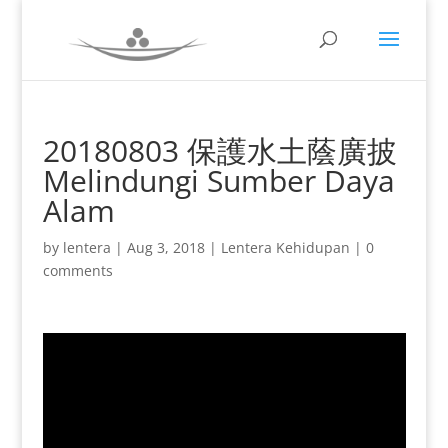
20180803 保護水土蔭廣披
Melindungi Sumber Daya
Alam
by
lentera
|
Aug 3, 2018
|
Lentera Kehidupan
|
0
comments