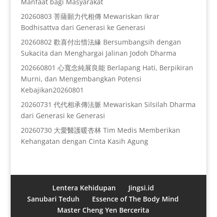
Manfaat bagi Masyarakat
20260803 菩薩願力代相傳 Mewariskan Ikrar
Bodhisattva dari Generasi ke Generasi
20260802 歡喜付出惜法緣 Bersumbangsih dengan
Sukacita dan Menghargai Jalinan Jodoh Dharma
202660801 心寬念純展良能 Berlapang Hati, Berpikiran
Murni, dan Mengembangkan Potensi
Kebajikan20260801
20260731 代代相承傳法脈 Mewariskan Silsilah Dharma
dari Generasi ke Generasi
20260730 大愛醫護暖杏林 Tim Medis Memberikan
Kehangatan dengan Cinta Kasih Agung
Lentera Kehidupan
Jingsi.id
Sanubari Teduh
Essence of The Body Mind
Master Cheng Yen Bercerita