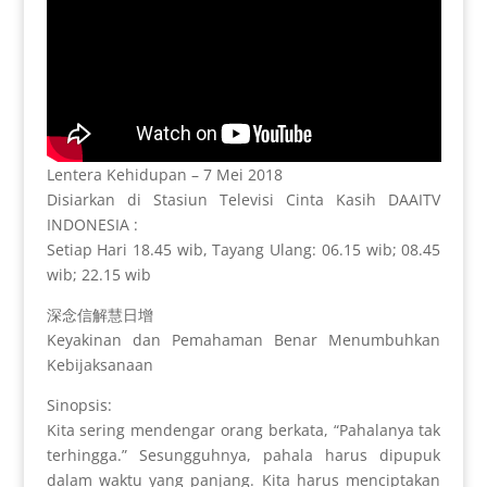
Lentera Kehidupan – 7 Mei 2018
Disiarkan di Stasiun Televisi Cinta Kasih DAAITV
INDONESIA :
Setiap Hari 18.45 wib, Tayang Ulang: 06.15 wib; 08.45
wib; 22.15 wib
深念信解慧日增
Keyakinan dan Pemahaman Benar Menumbuhkan
Kebijaksanaan
Sinopsis:
Kita sering mendengar orang berkata, “Pahalanya tak
terhingga.” Sesungguhnya, pahala harus dipupuk
dalam waktu yang panjang. Kita harus menciptakan