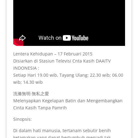
Lentera Kehidupan – 17 Februari 2015
Disiarkan di Stasiun Televisi Cnta Kasih DAAITV
INDONESIA :
Setiap Hari 19.00 wib, Tayang Ulang: 22.30 wib; 06.00
wib; 14.30 wib
洗滌無明‧無私之愛
Melenyapkan Kegelapan Batin dan Mengembangkan
Cinta Kasih Tanpa Pamrih
Sinopsis:
Di dalam hati manusia, tertanam sebutir benih
ketamakan yang dapat bertumbuh menjadi tak