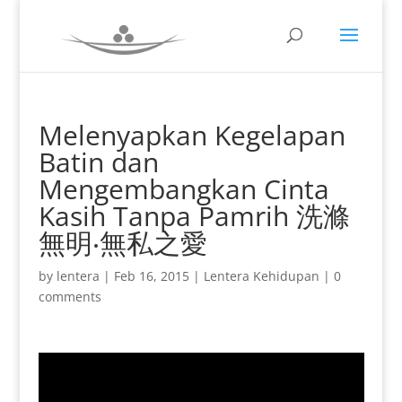
Melenyapkan Kegelapan
Batin dan
Mengembangkan Cinta
Kasih Tanpa Pamrih 洗滌
無明‧無私之愛
by
lentera
|
Feb 16, 2015
|
Lentera Kehidupan
|
0
comments