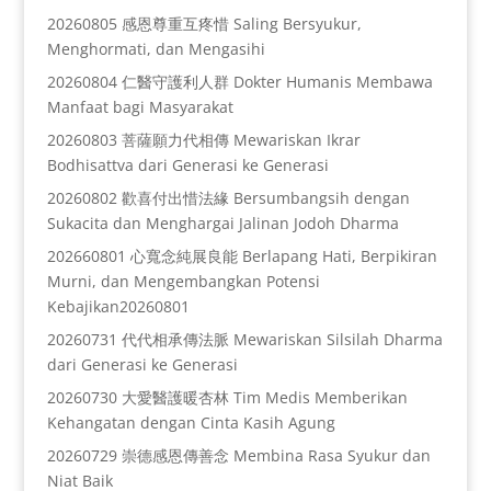
20260805 感恩尊重互疼惜 Saling Bersyukur,
Menghormati, dan Mengasihi
20260804 仁醫守護利人群 Dokter Humanis Membawa
Manfaat bagi Masyarakat
20260803 菩薩願力代相傳 Mewariskan Ikrar
Bodhisattva dari Generasi ke Generasi
20260802 歡喜付出惜法緣 Bersumbangsih dengan
Sukacita dan Menghargai Jalinan Jodoh Dharma
202660801 心寬念純展良能 Berlapang Hati, Berpikiran
Murni, dan Mengembangkan Potensi
Kebajikan20260801
20260731 代代相承傳法脈 Mewariskan Silsilah Dharma
dari Generasi ke Generasi
20260730 大愛醫護暖杏林 Tim Medis Memberikan
Kehangatan dengan Cinta Kasih Agung
20260729 崇德感恩傳善念 Membina Rasa Syukur dan
Niat Baik