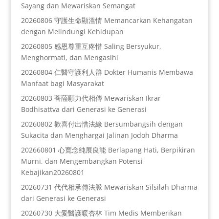
Sayang dan Mewariskan Semangat
20260806 守護生命顯溫情 Memancarkan Kehangatan
dengan Melindungi Kehidupan
20260805 感恩尊重互疼惜 Saling Bersyukur,
Menghormati, dan Mengasihi
20260804 仁醫守護利人群 Dokter Humanis Membawa
Manfaat bagi Masyarakat
20260803 菩薩願力代相傳 Mewariskan Ikrar
Bodhisattva dari Generasi ke Generasi
20260802 歡喜付出惜法緣 Bersumbangsih dengan
Sukacita dan Menghargai Jalinan Jodoh Dharma
202660801 心寬念純展良能 Berlapang Hati, Berpikiran
Murni, dan Mengembangkan Potensi
Kebajikan20260801
20260731 代代相承傳法脈 Mewariskan Silsilah Dharma
dari Generasi ke Generasi
20260730 大愛醫護暖杏林 Tim Medis Memberikan