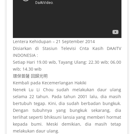
Lentera Kehidupan – 21 September 2014
Disiarkan di Stasiun Televisi Cnta Kasih DAAITV
INDONESIA :
Setiap Hari 19.00 wib, Tayang Ulang: 22.30 wib; 06.00
wib; 14.30 wib
環保普薩
回歸光明
Kembali pada Kecemerlangan Hakiki
Nenek Lu Li Chou sudah melakukan daur ulang
selama 22 tahun. Pada tahun 2001 lalu, dia masih
bertubuh tegap. Kini, dia sudah berbadan bungkuk.
Dengan tubuhnya yang bungkuk sekarang, dia
terlihat seperti bhiksuni lansia yang memberi hormat
kepada bumi. Meski demikian, dia masih tetap
melakukan daur ulang.