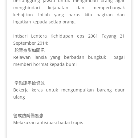
bertanggung jawab untuk mengimbau orang agar
menghindari kejahatan dan memperbanyak
kebajikan. Inilah yang harus kita bagikan dan
ingatkan kepada setiap orang.
Intisari Lentera Kehidupan eps 2061 Tayang 21
September 2014:
駝背身影如問訊
Relawan lansia yang berbadan bungkuk
bagai
memberi hormat kepada bumi
辛勤謙卑撿資源
Bekerja keras untuk mengumpulkan barang daur
ulang
警戒防颱備無患
Melakukan antisipasi badai tropis