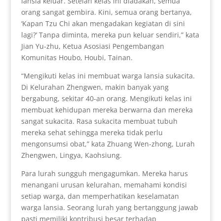
lansia keluar. Setelah kelas ini diadakan, semua
orang sangat gembira. Kini, semua orang bertanya,
‘Kapan Tzu Chi akan mengadakan kegiatan di sini
lagi?’ Tanpa diminta, mereka pun keluar sendiri,” kata
Jian Yu-zhu, Ketua Asosiasi Pengembangan
Komunitas Houbo, Houbi, Tainan.
“Mengikuti kelas ini membuat warga lansia sukacita.
Di Kelurahan Zhengwen, makin banyak yang
bergabung, sekitar 40-an orang. Mengikuti kelas ini
membuat kehidupan mereka berwarna dan mereka
sangat sukacita. Rasa sukacita membuat tubuh
mereka sehat sehingga mereka tidak perlu
mengonsumsi obat,” kata Zhuang Wen-zhong, Lurah
Zhengwen, Lingya, Kaohsiung.
Para lurah sungguh mengagumkan. Mereka harus
menangani urusan kelurahan, memahami kondisi
setiap warga, dan memperhatikan keselamatan
warga lansia. Seorang lurah yang bertanggung jawab
pasti memiliki kontribusi besar terhadap