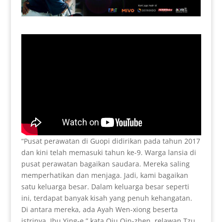
“Pusat perawatan di Guopi didirikan pada tahun 2017
dan kini telah memasuki tahun ke-9. Warga lansia di
pusat perawatan bagaikan saudara. Mereka saling
memperhatikan dan menjaga. Jadi, kami bagaikan
satu keluarga besar. Dalam keluarga besar seperti
ini, terdapat banyak kisah yang penuh kehangatan.
Di antara mereka, ada Ayah Wen-xiong beserta
istrinya, Ibu Ying-e,” kata Qiu Qin-zhen, relawan Tzu