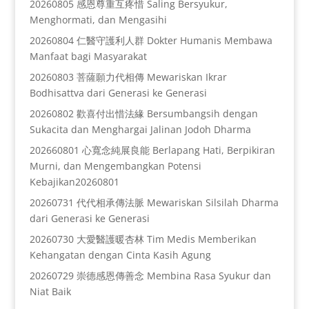
20260805 感恩尊重互疼惜 Saling Bersyukur,
Menghormati, dan Mengasihi
20260804 仁醫守護利人群 Dokter Humanis Membawa
Manfaat bagi Masyarakat
20260803 菩薩願力代相傳 Mewariskan Ikrar
Bodhisattva dari Generasi ke Generasi
20260802 歡喜付出惜法緣 Bersumbangsih dengan
Sukacita dan Menghargai Jalinan Jodoh Dharma
202660801 心寬念純展良能 Berlapang Hati, Berpikiran
Murni, dan Mengembangkan Potensi
Kebajikan20260801
20260731 代代相承傳法脈 Mewariskan Silsilah Dharma
dari Generasi ke Generasi
20260730 大愛醫護暖杏林 Tim Medis Memberikan
Kehangatan dengan Cinta Kasih Agung
20260729 崇德感恩傳善念 Membina Rasa Syukur dan
Niat Baik