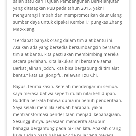
salah satu dari Tujuan Pembangunan Berkelanjutan
yang ditetapkan PBB pada tahun 2015, yakni
mengurangi limbah dan mempromosikan daur ulang
sumber daya untuk dipakai Kembali,” pungkas Zhang
Mao-xiang.
“Terdapat banyak orang dalam tim alat bantu ini.
Asalkan ada yang bersedia bersumbangsih bersama
tim alat bantu, kita pasti akan membimbing mereka
secara perlahan. Kita lakukan ini bersama-sama.
Berkat jalinan jodoh, kita bisa bergabung di tim alat
bantu,” kata Lai Jiong-fu, relawan Tzu Chi.
Bagus, terima kasih. Setelah mendengar ini semua,
saya merasa bahwa seperti itulah nilai kehidupan.
Buddha berkata bahwa dunia ini penuh penderitaan.
Saya selalu memiliki sebuah harapan, yakni
mentransformasi penderitaan menjadi kebahagiaan.
Sesungguhnya, perasaan menderita ataupun
bahagia bergantung pada pikiran kita. Apakah orang
kaya sudah pasti bahagia? Ada pula yang merasa