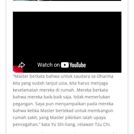
“Master berkata bahwa untuk saudara se-Dharma
kita yang sudah lanjut usia, kita harus menjaga
keselamatan mereka di rumah. Mereka berkata
bahwa mereka baik-baik saja, tidak memerlukan
pegangan. Saya pun menyampaikan pada mereka
bahwa ketika Master bertekad untuk membangun
rumah sakit, yang Master pikirkan ialah upaya
pencegahan,” kata Yu Shi-liang, relawan Tzu Chi.