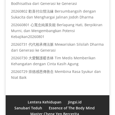
Bodhisattva dari Generasi ke Generasi
20260802 歡喜付出惜法緣 Bersumbangsih dengan
Sukacita dan Menghargai Jalinan Jodoh Dharma
202660801 心寬念純展良能 Berlapang Hati, Berpikiran
Murni, dan Mengembangkan Potensi
Kebajikan20260801
20260731 代代相承傳法脈 Mewariskan Silsilah Dharma
dari Generasi ke Generasi
20260730 大愛醫護暖杏林 Tim Medis Memberikan
Kehangatan dengan Cinta Kasih Agung
20260729 崇德感恩傳善念 Membina Rasa Syukur dan
Niat Baik
Lentera Kehidupan
Jingsi.id
Sanubari Teduh
Essence of The Body Mind
Master Cheng Yen Bercerita