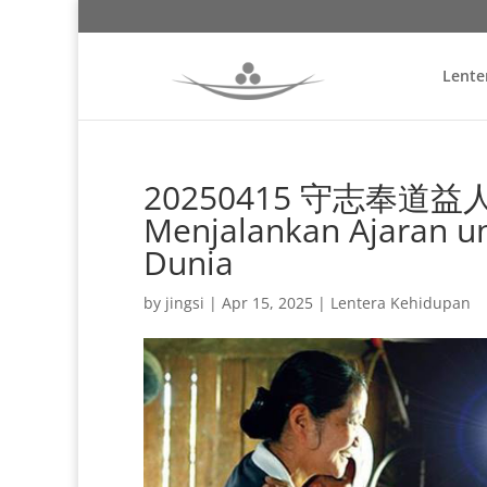
Lente
20250415 守志奉道益人間
Menjalankan Ajaran 
Dunia
by
jingsi
|
Apr 15, 2025
|
Lentera Kehidupan