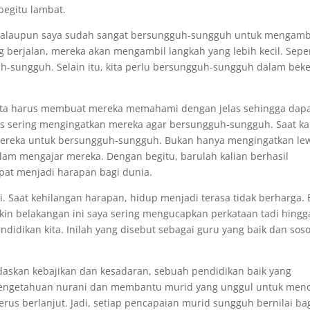
begitu lambat.
at walaupun saya sudah sangat bersungguh-sungguh untuk mengamb
ng berjalan, mereka akan mengambil langkah yang lebih kecil. Seper
-sungguh. Selain itu, kita perlu bersungguh-sungguh dalam beke
 kita harus membuat mereka memahami dengan jelas sehingga dap
us sering mengingatkan mereka agar bersungguh-sungguh. Saat ka
mereka untuk bersungguh-sungguh. Bukan hanya mengingatkan le
alam mengajar mereka. Dengan begitu, barulah kalian berhasil
pat menjadi harapan bagi dunia.
i. Saat kehilangan harapan, hidup menjadi terasa tidak berharga. 
kin belakangan ini saya sering mengucapkan perkataan tadi hingg
didikan kita. Inilah yang disebut sebagai guru yang baik dan sos
askan kebajikan dan kesadaran, sebuah pendidikan baik yang
getahuan nurani dan membantu murid yang unggul untuk menc
erus berlanjut. Jadi, setiap pencapaian murid sungguh bernilai ba