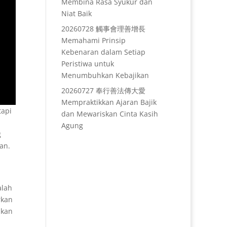
Membina Rasa Syukur dan
Niat Baik
20260728 觸事會理善增長
Memahami Prinsip
Kebenaran dalam Setiap
Peristiwa untuk
Menumbuhkan Kebajikan
20260727 奉行善法傳大愛
Mempraktikkan Ajaran Bajik
tapi
dan Mewariskan Cinta Kasih
Agung
g
an.
alah
rkan
akan