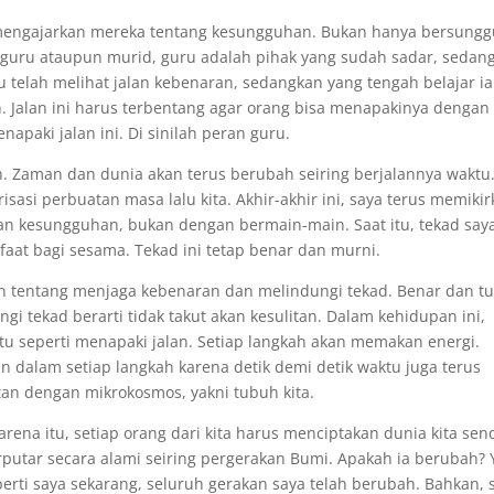
ah mengajarkan mereka tentang kesungguhan. Bukan hanya bersungg
g guru ataupun murid, guru adalah pihak yang sudah sadar, sedan
 telah melihat jalan kebenaran, sedangkan yang tengah belajar ia
an. Jalan ini harus terbentang agar orang bisa menapakinya dengan
apaki jalan ini. Di sinilah peran guru.
. Zaman dan dunia akan terus berubah seiring berjalannya waktu
asi perbuatan masa lalu kita. Akhir-akhir ini, saya terus memiki
an kesungguhan, bukan dengan bermain-main. Saat itu, tekad say
aat bagi sesama. Tekad ini tetap benar dan murni.
an tentang menjaga kebenaran dan melindungi tekad. Benar dan tu
i tekad berarti tidak takut akan kesulitan. Dalam kehidupan ini,
tu seperti menapaki jalan. Setiap langkah akan memakan energi.
an dalam setiap langkah karena detik demi detik waktu juga terus
tan dengan mikrokosmos, yakni tubuh kita.
rena itu, setiap orang dari kita harus menciptakan dunia kita send
putar secara alami seiring pergerakan Bumi. Apakah ia berubah? 
perti saya sekarang, seluruh gerakan saya telah berubah. Bahkan, 