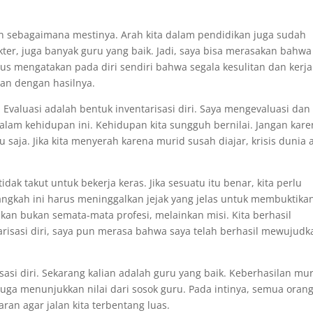
lan sebagaimana mestinya. Arah kita dalam pendidikan juga sudah
kter, juga banyak guru yang baik. Jadi, saya bisa merasakan bahwa
rus mengatakan pada diri sendiri bahwa segala kesulitan dan kerja
dan dengan hasilnya.
 Evaluasi adalah bentuk inventarisasi diri. Saya mengevaluasi dan
alam kehidupan ini. Kehidupan kita sungguh bernilai. Jangan kare
u saja. Jika kita menyerah karena murid susah diajar, krisis dunia 
tidak takut untuk bekerja keras. Jika sesuatu itu benar, kita perlu
gkah ini harus meninggalkan jejak yang jelas untuk membuktika
nkan bukan semata-mata profesi, melainkan misi. Kita berhasil
risasi diri, saya pun merasa bahwa saya telah berhasil mewujudk
sasi diri. Sekarang kalian adalah guru yang baik. Keberhasilan mu
 juga menunjukkan nilai dari sosok guru. Pada intinya, semua oran
an agar jalan kita terbentang luas.