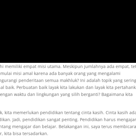
i memiliki empat misi utama. Meskipun jumlahnya ada empat, te
emulai misi amal karena ada banyak orang yang mengalami
ngurangi penderitaan semua makhluk? Ini adalah topik yang serin
al baik. Perbuatan baik layak kita lakukan dan layak kita pertahank
 dengan waktu dan lingkungan yang silih berganti? Bagaimana kita
k, kita memerlukan pendidikan tentang cinta kasih. Cinta kasih ad
dikan. Jadi, pendidikan sangat penting. Pendidikan harus mengaja
ntang mengajar dan belajar. Belakangan ini, saya terus membicar
, kita bisa tersadarkan.