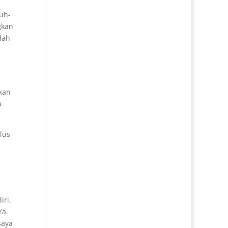
uh-
gkan
lah
.
rkan
a
lus
iri.
Ya.
saya