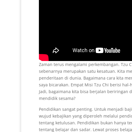
Zaman terus mengalami perkembangan. Tzu Ch
sebenarnya merupakan satu kesatuan. Kita m
penderitaan di dunia. Bagaimana cara kita me
saya bicarakan. Empat Misi Tzu Chi berisi hal-h
Jadi, bagaimana kita bisa berjalan beriringan
mendidik sesama?
Pendidikan sangat penting. Untuk menjadi baji
wujud kebajikan yang diperoleh melalui pendi
tentang ketulusan. Pendidikan bukan hanya te
tentang belajar dan sadar. Lewat proses belajar