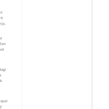
il
ti
rja,
at
lian
wat
Bagi
a
ok
apai
gi