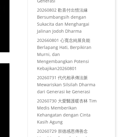
Generasi
20260802 歡喜付出惜法緣
Bersumbangsih dengan
Sukacita dan Menghargai
Jalinan Jodoh Dharma
202660801 心寬念純展良能
Berlapang Hati, Berpikiran
Murni, dan
Mengembangkan Potensi
Kebajikan20260801
20260731 代代相承傳法脈
Mewariskan Silsilah Dharma
dari Generasi ke Generasi
20260730 大愛醫護暖杏林 Tim
Medis Memberikan
Kehangatan dengan Cinta
Kasih Agung
20260729 崇德感恩傳善念