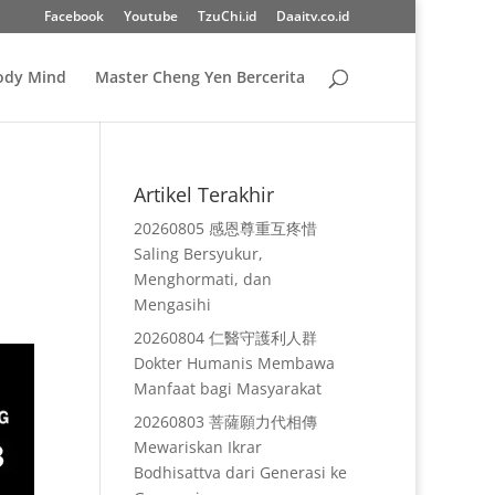
Facebook
Youtube
TzuChi.id
Daaitv.co.id
Body Mind
Master Cheng Yen Bercerita
Artikel Terakhir
20260805 感恩尊重互疼惜
Saling Bersyukur,
Menghormati, dan
Mengasihi
20260804 仁醫守護利人群
Dokter Humanis Membawa
Manfaat bagi Masyarakat
20260803 菩薩願力代相傳
Mewariskan Ikrar
Bodhisattva dari Generasi ke