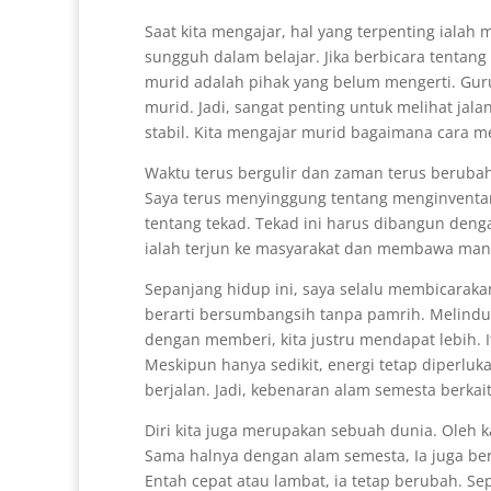
Saat kita mengajar, hal yang terpenting ial
sungguh dalam belajar. Jika berbicara tentan
murid adalah pihak yang belum mengerti. Guru
murid. Jadi, sangat penting untuk melihat jal
stabil. Kita mengajar murid bagaimana cara men
Waktu terus bergulir dan zaman terus berubah
Saya terus menyinggung tentang menginventaris
tentang tekad. Tekad ini harus dibangun deng
ialah terjun ke masyarakat dan membawa manf
Sepanjang hidup ini, saya selalu membicarak
berarti bersumbangsih tanpa pamrih. Melindung
dengan memberi, kita justru mendapat lebih. I
Meskipun hanya sedikit, energi tetap diperluk
berjalan. Jadi, kebenaran alam semesta berkai
Diri kita juga merupakan sebuah dunia. Oleh ka
Sama halnya dengan alam semesta, Ia juga ber
Entah cepat atau lambat, ia tetap berubah. Se