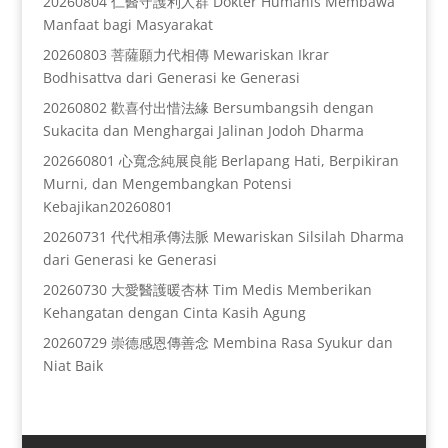
20260804 仁醫守護利人群 Dokter Humanis Membawa
Manfaat bagi Masyarakat
20260803 菩薩願力代相傳 Mewariskan Ikrar
Bodhisattva dari Generasi ke Generasi
20260802 歡喜付出惜法緣 Bersumbangsih dengan
Sukacita dan Menghargai Jalinan Jodoh Dharma
202660801 心寬念純展良能 Berlapang Hati, Berpikiran
Murni, dan Mengembangkan Potensi
Kebajikan20260801
20260731 代代相承傳法脈 Mewariskan Silsilah Dharma
dari Generasi ke Generasi
20260730 大愛醫護暖杏林 Tim Medis Memberikan
Kehangatan dengan Cinta Kasih Agung
20260729 崇德感恩傳善念 Membina Rasa Syukur dan
Niat Baik