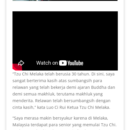
“Tzu Chi Melaka telah berusia 30 tahun. Di sini, saya
sangat berterima kasih atas sumbangsih para
relawan yang telah bekerja demi ajaran Buddha dan
demi semua makhluk, terutama makhluk yang
menderita. Relawan telah bersumbangsih dengan
cinta kasih,” kata Luo Ci Rui Ketua Tzu Chi Melaka.
“Saya merasa makin bersyukur karena di Melaka,
Malaysia terdapat para senior yang memulai Tzu Chi.