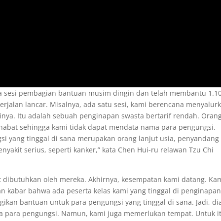
ma sesi pembagian bantuan musim dingin dan telah membantu 1.1
rjalan lancar. Misalnya, ada satu sesi, kami berencana menyalur
inya. Itu adalah sebuah penginapan swasta bertarif rendah. Oran
habat sehingga kami tidak dapat mendata nama para pengungsi.
i yang tinggal di sana merupakan orang lanjut usia, penyandang
nyakit serius, seperti kanker,” kata Chen Hui-ru relawan Tzu Chi
t dibutuhkan oleh mereka. Akhirnya, kesempatan kami datang. Ka
 kabar bahwa ada peserta kelas kami yang tinggal di penginapan
ikan bantuan untuk para pengungsi yang tinggal di sana. Jadi, di
para pengungsi. Namun, kami juga memerlukan tempat. Untuk it