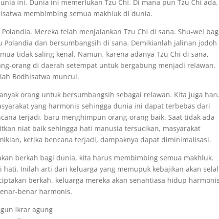
dunia ini. Dunia ini memerlukan Tzu Chi. Di mana pun Tzu Chi ada,
dhisatwa membimbing semua makhluk di dunia.
i Polandia. Mereka telah menjalankan Tzu Chi di sana. Shu-wei bag
u Polandia dan bersumbangsih di sana. Demikianlah jalinan jodoh
ua tidak saling kenal. Namun, karena adanya Tzu Chi di sana,
g-orang di daerah setempat untuk bergabung menjadi relawan.
rulah Bodhisatwa muncul.
 banyak orang untuk bersumbangsih sebagai relawan. Kita juga har
arakat yang harmonis sehingga dunia ini dapat terbebas dari
cana terjadi, baru menghimpun orang-orang baik. Saat tidak ada
kan niat baik sehingga hati manusia tersucikan, masyarakat
kian, ketika bencana terjadi, dampaknya dapat diminimalisasi.
takan berkah bagi dunia, kita harus membimbing semua makhluk.
hati. Inilah arti dari keluarga yang memupuk kebajikan akan sela
nciptakan berkah, keluarga mereka akan senantiasa hidup harmonis
benar-benar harmonis.
gun ikrar agung