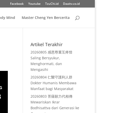
Facebook
Youtube
TzuChi.id
Daaitv.co.id
Body Mind
Master Cheng Yen Bercerita
Artikel Terakhir
20260805 感恩尊重互疼惜
Saling Bersyukur,
Menghormati, dan
Mengasihi
20260804 仁醫守護利人群
Dokter Humanis Membawa
Manfaat bagi Masyarakat
20260803 菩薩願力代相傳
Mewariskan Ikrar
Bodhisattva dari Generasi ke