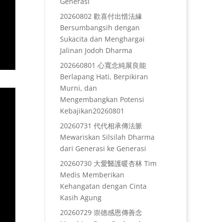
Generasi
20260802 歡喜付出惜法緣
Bersumbangsih dengan
Sukacita dan Menghargai
Jalinan Jodoh Dharma
202660801 心寬念純展良能
Berlapang Hati, Berpikiran
Murni, dan
Mengembangkan Potensi
Kebajikan20260801
20260731 代代相承傳法脈
Mewariskan Silsilah Dharma
dari Generasi ke Generasi
20260730 大愛醫護暖杏林 Tim
Medis Memberikan
Kehangatan dengan Cinta
Kasih Agung
20260729 崇德感恩傳善念