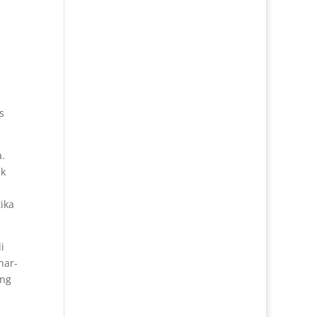
s
a.
uk
ika
i
nar-
ang