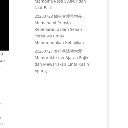
Membina Rasa Syukur dan
Niat Baik
20260728 觸事會理善增長
Memahami Prinsip
Kebenaran dalam Setiap
Peristiwa untuk
Menumbuhkan Kebajikan
20260727 奉行善法傳大愛
00
Mempraktikkan Ajaran Bajik
kan
dan Mewariskan Cinta Kasih
g
Agung
mi
a
u,