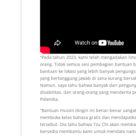
“Pada tahun 2023, kami telah mengadakan li
orang. Tidak semua sesi pembagian bantuan be
bantuan ke lokasi yang lebih banyak pengungs
yang bertanggung jawab di sana kurang bersa
Namun, saya tahu bahwa banyak dari pengungs
disabilitas, dan orang-orang yang menderita pe
Polandia.
“Bantuan musim dingin ini benar-benar sanga
membuka kelas bahasa gratis dan mendapatkan
tersebut. Dia tahu bahwa Tzu Chi akan membag
bersedia membantu kami untuk mendata nama 