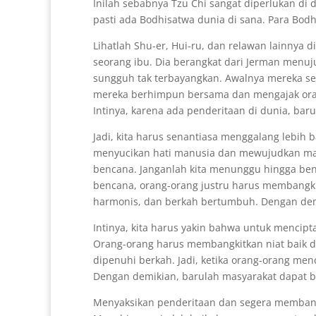
Inilah sebabnya Tzu Chi sangat diperlukan di 
pasti ada Bodhisatwa dunia di sana. Para Bo
Lihatlah Shu-er, Hui-ru, dan relawan lainnya d
seorang ibu. Dia berangkat dari Jerman menuj
sungguh tak terbayangkan. Awalnya mereka sem
mereka berhimpun bersama dan mengajak oran
Intinya, karena ada penderitaan di dunia, ba
Jadi, kita harus senantiasa menggalang lebih
menyucikan hati manusia dan mewujudkan masy
bencana. Janganlah kita menunggu hingga ben
bencana, orang-orang justru harus membangkit
harmonis, dan berkah bertumbuh. Dengan demi
Intinya, kita harus yakin bahwa untuk mencip
Orang-orang harus membangkitkan niat baik di 
dipenuhi berkah. Jadi, ketika orang-orang me
Dengan demikian, barulah masyarakat dapat 
Menyaksikan penderitaan dan segera memban