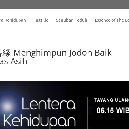
ra Kehidupan
Jingsi.id
Sanubari Teduh
Essence of The 
Menghimpun Jodoh Baik
as Asih