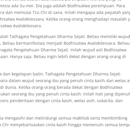
onesia ada Su-mei. Dia juga adalah Bodhisatwa perempuan. Para
ara dan memulai Tzu Chi di sana. Inilah mengapa ada pepatah yan
hisatwa Avalokitesvara. Ketika orang-orang menghadapi masalah 
atwa Avalokitesvara.
alah Tathagata Pengetahuan Dharma Sejati. Beliau memiliki wuju
 Beliau bermanifestasi menjadi Bodhisatwa Avalokitesvara. Beliau
gata Pengetahuan Dharma Sejati. Inilah wujud asli Bodhisatwa
aan. Hanya saja, Beliau ingin lebih dekat dengan orang-orang di
oda dan kegelapan batin. Tathagata Pengetahuan Dharma Sejati
vara dalam wujud seorang ibu yang penuh cinta kasih dan welas a
di dunia. Ketika orang-orang berada dekat dengan Bodhisatwa
ukan seorang ibu yang penuh cinta kasih. Inilah hati yang dipenu
spons penderitaan dengan cinta kasih, welas asih, sukacita, dan
nia mengasihi dan melindungi semua makhluk serta membimbing
Tzu Chi menyebarluaskan cinta kasih hingga memenuhi semua tempa