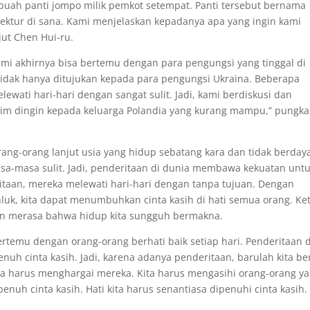
uah panti jompo milik pemkot setempat. Panti tersebut bernama
ektur di sana. Kami menjelaskan kepadanya apa yang ingin kami
jut Chen Hui-ru.
 kami akhirnya bisa bertemu dengan para pengungsi yang tinggal di
tidak hanya ditujukan kepada para pengungsi Ukraina. Beberapa
wati hari-hari dengan sangat sulit. Jadi, kami berdiskusi dan
 dingin kepada keluarga Polandia yang kurang mampu,” pungka
orang-orang lanjut usia yang hidup sebatang kara dan tidak berday
masa-masa sulit. Jadi, penderitaan di dunia membawa kekuatan unt
ritaan, mereka melewati hari-hari dengan tanpa tujuan. Dengan
uk, kita dapat menumbuhkan cinta kasih di hati semua orang. Ket
akan merasa bahwa hidup kita sungguh bermakna.
bertemu dengan orang-orang berhati baik setiap hari. Penderitaan d
nuh cinta kasih. Jadi, karena adanya penderitaan, barulah kita be
kita harus menghargai mereka. Kita harus mengasihi orang-orang y
uh cinta kasih. Hati kita harus senantiasa dipenuhi cinta kasih.