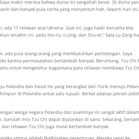
 Saya makin merasa bahwa dunia ini sangatlah besar. Di dunia yan
asih dan banyak pula cerita yang menyentuh hati. Seperti hari ini
n, ada 17 relawan asal Ukraina. Saat ini, juga hadir bersama kita
n terakhir ini, yaitu Hui-ru, Li-jing, dan Shu-er,” kata Lu Zong-h
n, ada pula orang-orang yang membutuhkan pertolongan. Saya
ks karena permasalahan bertambah banyak. Beruntung, Tzu Chi 
i peta untuk mengetahui bagaimana para relawan membawa Tzu Ch
u Polandia dan Faisal Hu yang berangkat dari Turki menuju Polan
himpun di Polandia untuk satu tujuan. Berkat adanya jalinan jodoh
dengan warga negara Polandia dan suaminya ini sangat aktif dala
ni, barulah misi Tzu Chi dapat dijalankan di sana. Sekarang, berta
hi dan relawan Tzu Chi juga mulai bertambah banyak.
. Mereka semua adalah Bodhisatwa perempuan. Mereka pergi ke