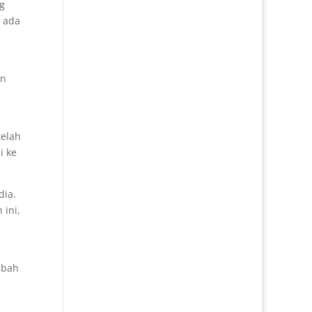
g
, ada
an
telah
i ke
dia.
 ini,
m
mbah