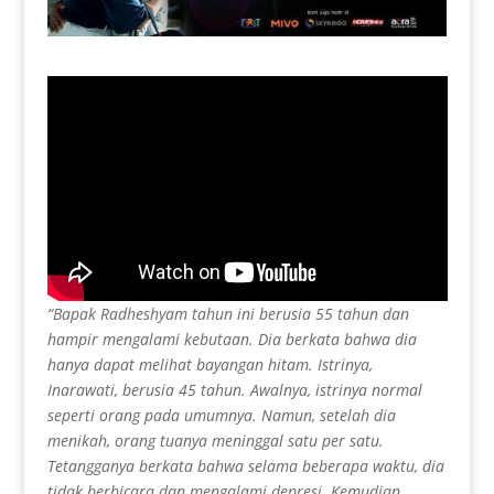
“Bapak Radheshyam tahun ini berusia 55 tahun dan
hampir mengalami kebutaan. Dia berkata bahwa dia
hanya dapat melihat bayangan hitam. Istrinya,
Inarawati, berusia 45 tahun. Awalnya, istrinya normal
seperti orang pada umumnya. Namun, setelah dia
menikah, orang tuanya meninggal satu per satu.
Tetangganya berkata bahwa selama beberapa waktu, dia
tidak berbicara dan mengalami depresi. Kemudian,