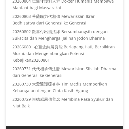
20260804 仁醫守護利人群 Dokter Humanis Membawa
Manfaat bagi Masyarakat
20260803 菩薩願力代相傳 Mewariskan Ikrar
Bodhisattva dari Generasi ke Generasi
20260802 歡喜付出惜法緣 Bersumbangsih dengan
Sukacita dan Menghargai Jalinan Jodoh Dharma
202660801 心寬念純展良能 Berlapang Hati, Berpikiran
Murni, dan Mengembangkan Potensi
Kebajikan20260801
20260731 代代相承傳法脈 Mewariskan Silsilah Dharma
dari Generasi ke Generasi
20260730 大愛醫護暖杏林 Tim Medis Memberikan
Kehangatan dengan Cinta Kasih Agung
20260729 崇德感恩傳善念 Membina Rasa Syukur dan
Niat Baik