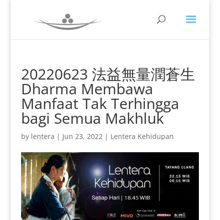
20220623 法益無量潤蒼生
Dharma Membawa
Manfaat Tak Terhingga
bagi Semua Makhluk
by
lentera
|
Jun 23, 2022
|
Lentera Kehidupan