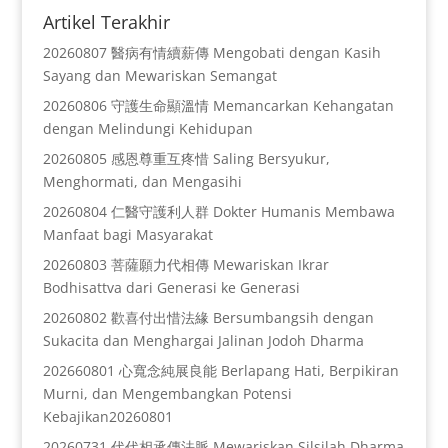
Artikel Terakhir
20260807 醫病有情續薪傳 Mengobati dengan Kasih
Sayang dan Mewariskan Semangat
20260806 守護生命顯溫情 Memancarkan Kehangatan
dengan Melindungi Kehidupan
20260805 感恩尊重互疼惜 Saling Bersyukur,
Menghormati, dan Mengasihi
20260804 仁醫守護利人群 Dokter Humanis Membawa
Manfaat bagi Masyarakat
20260803 菩薩願力代相傳 Mewariskan Ikrar
Bodhisattva dari Generasi ke Generasi
20260802 歡喜付出惜法緣 Bersumbangsih dengan
Sukacita dan Menghargai Jalinan Jodoh Dharma
202660801 心寬念純展良能 Berlapang Hati, Berpikiran
Murni, dan Mengembangkan Potensi
Kebajikan20260801
20260731 代代相承傳法脈 Mewariskan Silsilah Dharma