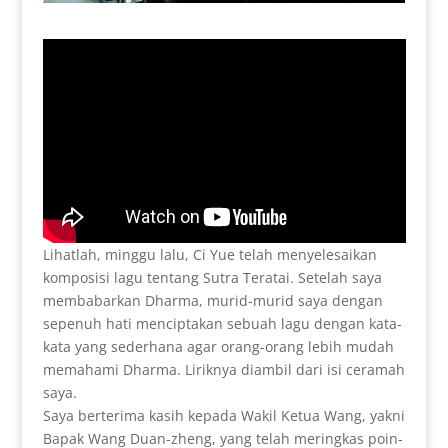
Lihatlah, minggu lalu, Ci Yue telah menyelesaikan
komposisi lagu tentang Sutra Teratai. Setelah saya
membabarkan Dharma, murid-murid saya dengan
sepenuh hati menciptakan sebuah lagu dengan kata-
kata yang sederhana agar orang-orang lebih mudah
memahami Dharma. Liriknya diambil dari isi ceramah
saya.
Saya berterima kasih kepada Wakil Ketua Wang, yakni
Bapak Wang Duan-zheng, yang telah meringkas poin-