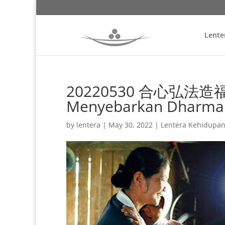
Lente
20220530 合心弘法造福緣B
Menyebarkan Dharma 
by
lentera
|
May 30, 2022
|
Lentera Kehidupa