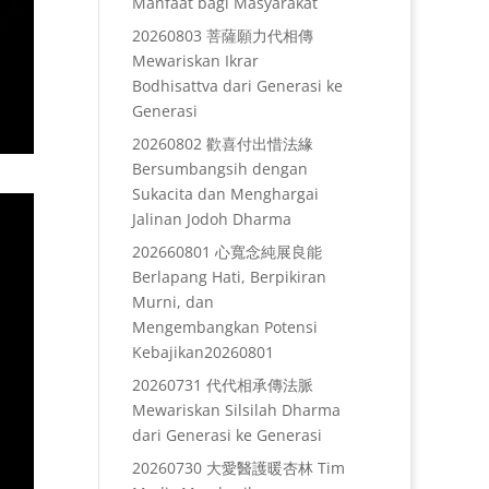
Manfaat bagi Masyarakat
20260803 菩薩願力代相傳
Mewariskan Ikrar
Bodhisattva dari Generasi ke
Generasi
20260802 歡喜付出惜法緣
Bersumbangsih dengan
Sukacita dan Menghargai
Jalinan Jodoh Dharma
202660801 心寬念純展良能
Berlapang Hati, Berpikiran
Murni, dan
Mengembangkan Potensi
Kebajikan20260801
20260731 代代相承傳法脈
Mewariskan Silsilah Dharma
dari Generasi ke Generasi
20260730 大愛醫護暖杏林 Tim