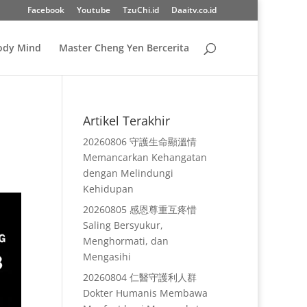
Facebook
Youtube
TzuChi.id
Daaitv.co.id
Body Mind
Master Cheng Yen Bercerita
Artikel Terakhir
20260806 守護生命顯溫情
Memancarkan Kehangatan
dengan Melindungi
Kehidupan
20260805 感恩尊重互疼惜
Saling Bersyukur,
Menghormati, dan
Mengasihi
20260804 仁醫守護利人群
Dokter Humanis Membawa