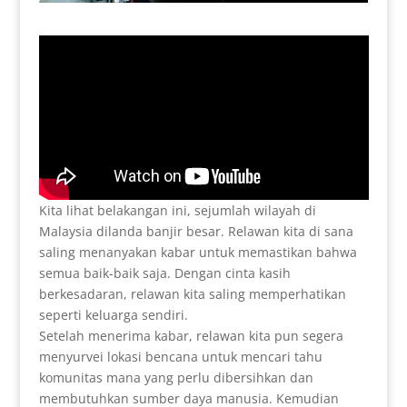
Kita lihat belakangan ini, sejumlah wilayah di
Malaysia dilanda banjir besar. Relawan kita di sana
saling menanyakan kabar untuk memastikan bahwa
semua baik-baik saja. Dengan cinta kasih
berkesadaran, relawan kita saling memperhatikan
seperti keluarga sendiri.
Setelah menerima kabar, relawan kita pun segera
menyurvei lokasi bencana untuk mencari tahu
komunitas mana yang perlu dibersihkan dan
membutuhkan sumber daya manusia. Kemudian