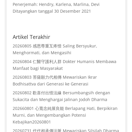
Penerjemah: Hendry, Karlena, Marlina, Devi
Ditayangkan tanggal 30 Desember 2021
Artikel Terakhir
20260805 感恩尊重互疼惜 Saling Bersyukur,
Menghormati, dan Mengasihi
20260804 仁醫守護利人群 Dokter Humanis Membawa
Manfaat bagi Masyarakat
20260803 菩薩願力代相傳 Mewariskan Ikrar
Bodhisattva dari Generasi ke Generasi
20260802 歡喜付出惜法緣 Bersumbangsih dengan
Sukacita dan Menghargai Jalinan Jodoh Dharma
202660801 心寬念純展良能 Berlapang Hati, Berpikiran
Murni, dan Mengembangkan Potensi
Kebajikan20260801
20260731 代代相承傳法脈 Mewariskan Silsilah Dharma