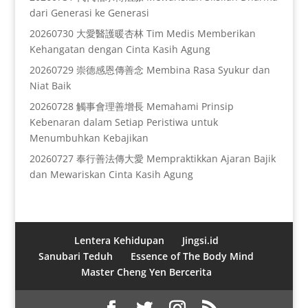
dari Generasi ke Generasi
20260730 大愛醫護暖杏林 Tim Medis Memberikan
Kehangatan dengan Cinta Kasih Agung
20260729 崇德感恩傳善念 Membina Rasa Syukur dan
Niat Baik
20260728 觸事會理善增長 Memahami Prinsip
Kebenaran dalam Setiap Peristiwa untuk
Menumbuhkan Kebajikan
20260727 奉行善法傳大愛 Mempraktikkan Ajaran Bajik
dan Mewariskan Cinta Kasih Agung
Lentera Kehidupan
Jingsi.id
Sanubari Teduh
Essence of The Body Mind
Master Cheng Yen Bercerita