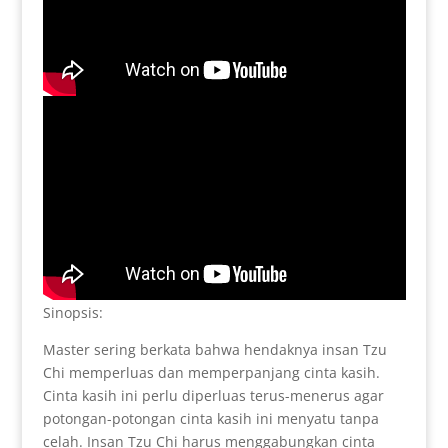
Sinopsis:
Master sering berkata bahwa hendaknya insan Tzu
Chi memperluas dan memperpanjang cinta kasih.
Cinta kasih ini perlu diperluas terus-menerus agar
potongan-potongan cinta kasih ini menyatu tanpa
celah. Insan Tzu Chi harus menggabungkan cinta