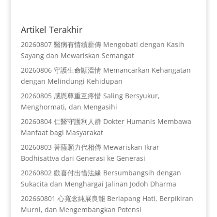
Artikel Terakhir
20260807 醫病有情續薪傳 Mengobati dengan Kasih
Sayang dan Mewariskan Semangat
20260806 守護生命顯溫情 Memancarkan Kehangatan
dengan Melindungi Kehidupan
20260805 感恩尊重互疼惜 Saling Bersyukur,
Menghormati, dan Mengasihi
20260804 仁醫守護利人群 Dokter Humanis Membawa
Manfaat bagi Masyarakat
20260803 菩薩願力代相傳 Mewariskan Ikrar
Bodhisattva dari Generasi ke Generasi
20260802 歡喜付出惜法緣 Bersumbangsih dengan
Sukacita dan Menghargai Jalinan Jodoh Dharma
202660801 心寬念純展良能 Berlapang Hati, Berpikiran
Murni, dan Mengembangkan Potensi