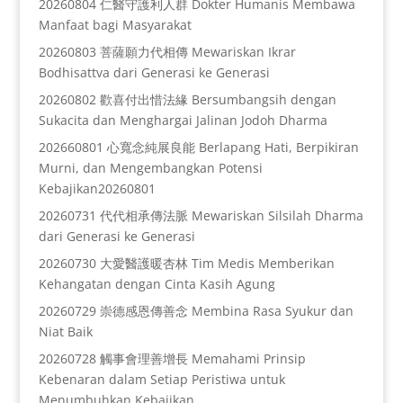
20260804 仁醫守護利人群 Dokter Humanis Membawa
Manfaat bagi Masyarakat
20260803 菩薩願力代相傳 Mewariskan Ikrar
Bodhisattva dari Generasi ke Generasi
20260802 歡喜付出惜法緣 Bersumbangsih dengan
Sukacita dan Menghargai Jalinan Jodoh Dharma
202660801 心寬念純展良能 Berlapang Hati, Berpikiran
Murni, dan Mengembangkan Potensi
Kebajikan20260801
20260731 代代相承傳法脈 Mewariskan Silsilah Dharma
dari Generasi ke Generasi
20260730 大愛醫護暖杏林 Tim Medis Memberikan
Kehangatan dengan Cinta Kasih Agung
20260729 崇德感恩傳善念 Membina Rasa Syukur dan
Niat Baik
20260728 觸事會理善增長 Memahami Prinsip
Kebenaran dalam Setiap Peristiwa untuk
Menumbuhkan Kebajikan