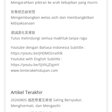
Mengarahkan pikiran ke arah kebajikan yang murni
長養慈悲啟智慧
Mengembangkan welas asih dan membangkitkan
kebijaksanaan
虔誠護生莫遲疑
Tulus melindungi semua makhluk tanpa ragu
Youtube dengan Bahasa Indonesia Subtitle :
https://youtu.be/JHDMDzna93k
Youtube with English Subtitle :
https://youtu.be/5jVXLJZqjmY
www.lenterakehidupan.com
Artikel Terakhir
20260805 感恩尊重互疼惜 Saling Bersyukur,
Menghormati, dan Mengasihi