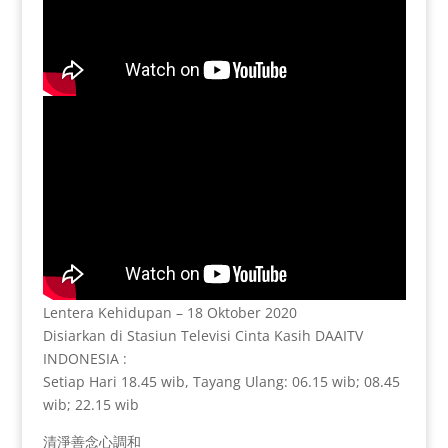
Lentera Kehidupan – 18 Oktober 2020
Disiarkan di Stasiun Televisi Cinta Kasih DAAITV
INDONESIA :
Setiap Hari 18.45 wib, Tayang Ulang: 06.15 wib; 08.45
wib; 22.15 wib
清淨善念心調和