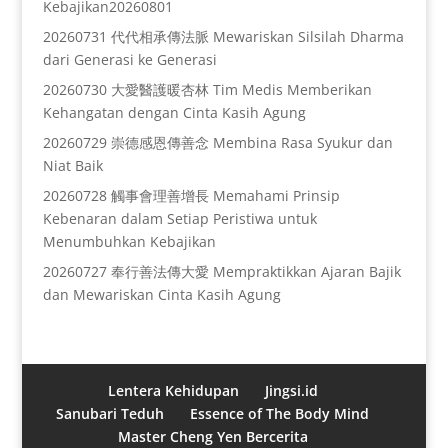
Kebajikan20260801
20260731 代代相承傳法脈 Mewariskan Silsilah Dharma
dari Generasi ke Generasi
20260730 大愛醫護暖杏林 Tim Medis Memberikan
Kehangatan dengan Cinta Kasih Agung
20260729 崇德感恩傳善念 Membina Rasa Syukur dan
Niat Baik
20260728 觸事會理善增長 Memahami Prinsip
Kebenaran dalam Setiap Peristiwa untuk
Menumbuhkan Kebajikan
20260727 奉行善法傳大愛 Mempraktikkan Ajaran Bajik
dan Mewariskan Cinta Kasih Agung
Lentera Kehidupan
Jingsi.id
Sanubari Teduh
Essence of The Body Mind
Master Cheng Yen Bercerita