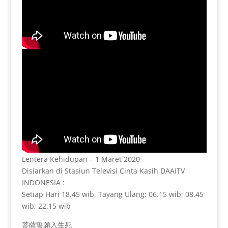
Lentera Kehidupan – 1 Maret 2020
Disiarkan di Stasiun Televisi Cinta Kasih DAAITV
INDONESIA :
Setiap Hari 18.45 wib, Tayang Ulang: 06.15 wib; 08.45
wib; 22.15 wib
菩薩誓願入生死