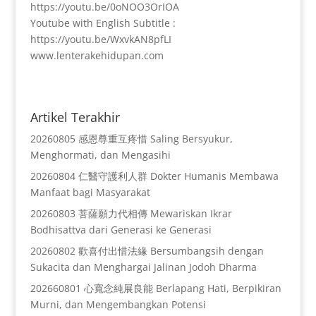
https://youtu.be/0oNOO3OrIOA
Youtube with English Subtitle :
https://youtu.be/WxvkAN8pfLI
www.lenterakehidupan.com
Artikel Terakhir
20260805 感恩尊重互疼惜 Saling Bersyukur,
Menghormati, dan Mengasihi
20260804 仁醫守護利人群 Dokter Humanis Membawa
Manfaat bagi Masyarakat
20260803 菩薩願力代相傳 Mewariskan Ikrar
Bodhisattva dari Generasi ke Generasi
20260802 歡喜付出惜法緣 Bersumbangsih dengan
Sukacita dan Menghargai Jalinan Jodoh Dharma
202660801 心寬念純展良能 Berlapang Hati, Berpikiran
Murni, dan Mengembangkan Potensi