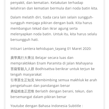
penyakit, dan kematian. Ketakutan terhadap
kelahiran dan kematian bermula dari noda batin kita.
Dalam melatih diri, tiada cara lain selain sungguh-
sungguh menjaga pikiran dengan baik. Kita harus
membangun tekad dan ikrar agung serta
melenyapkan noda batin. Untuk itu, kita harus selalu
bersungguh hati.
Intisari Lentera kehidupan_tayang 01 Maret 2020:
廣學萬行大乘法 Belajar secara luas dan
mempraktikkan Enam Paramita di Jalan Mahayana
菩薩誓願入人群 Bodhisattva berikrar untuk terjun ke
tengah masyarakat
引導眾生正知見 Membimbing semua makhluk ke arah
pengetahuan dan pandangan benar
勇猛精進正思惟 Berlatih dengan berani, tekun, dan
bersemangat dalam pikiran benar
Youtube dengan Bahasa Indonesia Subtitle :