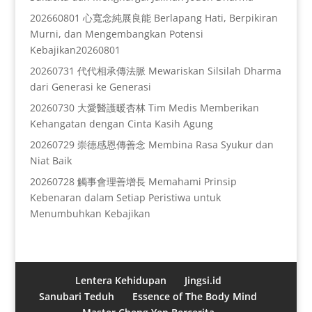
202660801 心寬念純展良能 Berlapang Hati, Berpikiran
Murni, dan Mengembangkan Potensi
Kebajikan20260801
20260731 代代相承傳法脈 Mewariskan Silsilah Dharma
dari Generasi ke Generasi
20260730 大愛醫護暖杏林 Tim Medis Memberikan
Kehangatan dengan Cinta Kasih Agung
20260729 崇德感恩傳善念 Membina Rasa Syukur dan
Niat Baik
20260728 觸事會理善增長 Memahami Prinsip
Kebenaran dalam Setiap Peristiwa untuk
Menumbuhkan Kebajikan
Lentera Kehidupan
Jingsi.id
Sanubari Teduh
Essence of The Body Mind