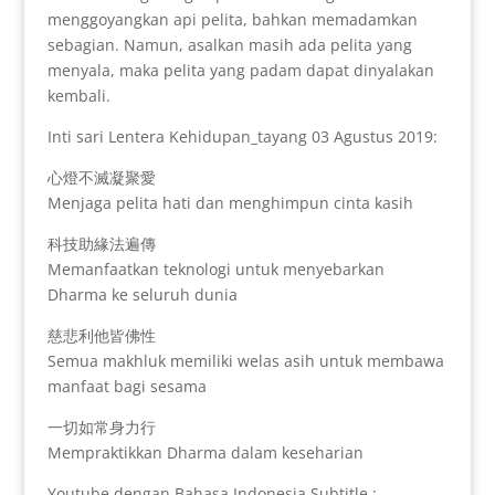
menggoyangkan api pelita, bahkan memadamkan
sebagian. Namun, asalkan masih ada pelita yang
menyala, maka pelita yang padam dapat dinyalakan
kembali.
Inti sari Lentera Kehidupan_tayang 03 Agustus 2019:
心燈不滅凝聚愛
Menjaga pelita hati dan menghimpun cinta kasih
科技助緣法遍傳
Memanfaatkan teknologi untuk menyebarkan
Dharma ke seluruh dunia
慈悲利他皆佛性
Semua makhluk memiliki welas asih untuk membawa
manfaat bagi sesama
一切如常身力行
Mempraktikkan Dharma dalam keseharian
Youtube dengan Bahasa Indonesia Subtitle :