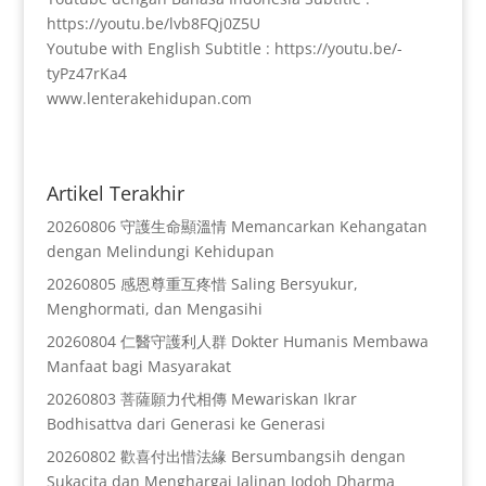
https://youtu.be/lvb8FQj0Z5U
Youtube with English Subtitle : https://youtu.be/-
tyPz47rKa4
www.lenterakehidupan.com
Artikel Terakhir
20260806 守護生命顯溫情 Memancarkan Kehangatan
dengan Melindungi Kehidupan
20260805 感恩尊重互疼惜 Saling Bersyukur,
Menghormati, dan Mengasihi
20260804 仁醫守護利人群 Dokter Humanis Membawa
Manfaat bagi Masyarakat
20260803 菩薩願力代相傳 Mewariskan Ikrar
Bodhisattva dari Generasi ke Generasi
20260802 歡喜付出惜法緣 Bersumbangsih dengan
Sukacita dan Menghargai Jalinan Jodoh Dharma