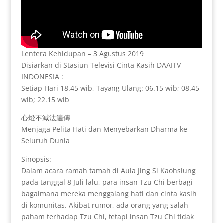
Lentera Kehidupan – 3 Agustus 2019
Disiarkan di Stasiun Televisi Cinta Kasih DAAITV
INDONESIA :
Setiap Hari 18.45 wib, Tayang Ulang: 06.15 wib; 08.45
wib; 22.15 wib
心燈不滅法遍傳
Menjaga Pelita Hati dan Menyebarkan Dharma ke
Seluruh Dunia
Sinopsis:
Dalam acara ramah tamah di Aula Jing Si Kaohsiung
pada tanggal 8 Juli lalu, para insan Tzu Chi berbagi
bagaimana mereka menggalang hati dan cinta kasih
di komunitas. Akibat rumor, ada orang yang salah
paham terhadap Tzu Chi, tetapi insan Tzu Chi tidak