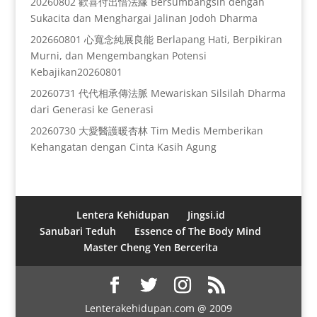
20260802 歡喜付出惜法緣 Bersumbangsih dengan
Sukacita dan Menghargai Jalinan Jodoh Dharma
202660801 心寬念純展良能 Berlapang Hati, Berpikiran
Murni, dan Mengembangkan Potensi
Kebajikan20260801
20260731 代代相承傳法脈 Mewariskan Silsilah Dharma
dari Generasi ke Generasi
20260730 大愛醫護暖杏林 Tim Medis Memberikan
Kehangatan dengan Cinta Kasih Agung
Lentera Kehidupan
Jingsi.id
Sanubari Teduh
Essence of The Body Mind
Master Cheng Yen Bercerita
Lenterakehidupan.com @ 2009