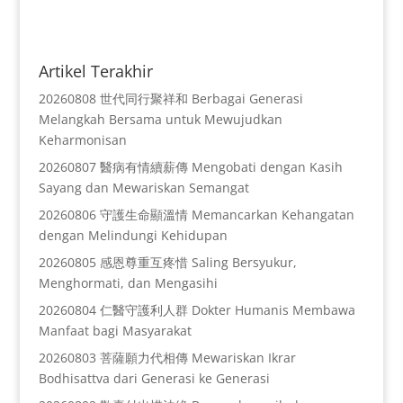
Artikel Terakhir
20260808 世代同行聚祥和 Berbagai Generasi
Melangkah Bersama untuk Mewujudkan
Keharmonisan
20260807 醫病有情續薪傳 Mengobati dengan Kasih
Sayang dan Mewariskan Semangat
20260806 守護生命顯溫情 Memancarkan Kehangatan
dengan Melindungi Kehidupan
20260805 感恩尊重互疼惜 Saling Bersyukur,
Menghormati, dan Mengasihi
20260804 仁醫守護利人群 Dokter Humanis Membawa
Manfaat bagi Masyarakat
20260803 菩薩願力代相傳 Mewariskan Ikrar
Bodhisattva dari Generasi ke Generasi