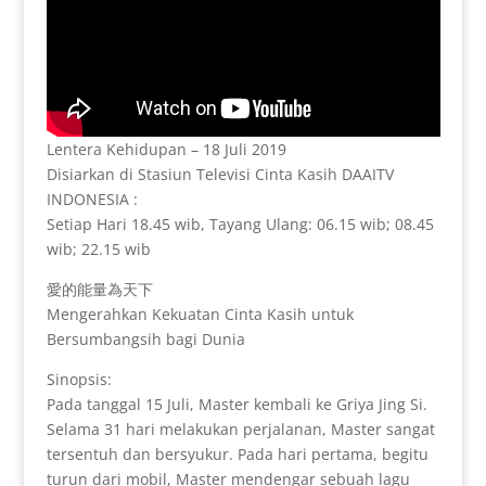
Lentera Kehidupan – 18 Juli 2019
Disiarkan di Stasiun Televisi Cinta Kasih DAAITV
INDONESIA :
Setiap Hari 18.45 wib, Tayang Ulang: 06.15 wib; 08.45
wib; 22.15 wib
愛的能量為天下
Mengerahkan Kekuatan Cinta Kasih untuk
Bersumbangsih bagi Dunia
Sinopsis:
Pada tanggal 15 Juli, Master kembali ke Griya Jing Si.
Selama 31 hari melakukan perjalanan, Master sangat
tersentuh dan bersyukur. Pada hari pertama, begitu
turun dari mobil, Master mendengar sebuah lagu