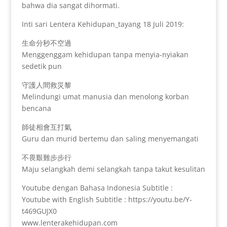
bahwa dia sangat dihormati.
Inti sari Lentera Kehidupan_tayang 18 Juli 2019:
生命分秒不空過
Menggenggam kehidupan tanpa menyia-nyiakan
sedetik pun
守護人間救災黎
Melindungi umat manusia dan menolong korban
bencana
師徒相會互打氣
Guru dan murid bertemu dan saling menyemangati
不畏艱難步步行
Maju selangkah demi selangkah tanpa takut kesulitan
Youtube dengan Bahasa Indonesia Subtitle :
Youtube with English Subtitle : https://youtu.be/Y-
t469GUJX0
www.lenterakehidupan.com