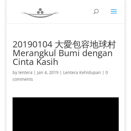
20190104 大愛包容地球村
Merangkul Bumi dengan
Cinta Kasih
by
lentera
|
Jan 4, 2019
|
Lentera Kehidupan
|
0
comments