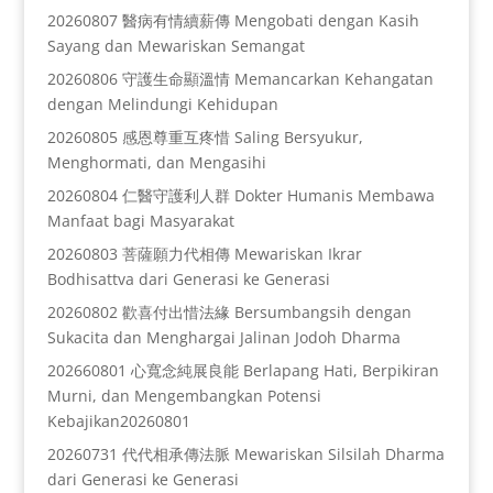
20260807 醫病有情續薪傳 Mengobati dengan Kasih
Sayang dan Mewariskan Semangat
20260806 守護生命顯溫情 Memancarkan Kehangatan
dengan Melindungi Kehidupan
20260805 感恩尊重互疼惜 Saling Bersyukur,
Menghormati, dan Mengasihi
20260804 仁醫守護利人群 Dokter Humanis Membawa
Manfaat bagi Masyarakat
20260803 菩薩願力代相傳 Mewariskan Ikrar
Bodhisattva dari Generasi ke Generasi
20260802 歡喜付出惜法緣 Bersumbangsih dengan
Sukacita dan Menghargai Jalinan Jodoh Dharma
202660801 心寬念純展良能 Berlapang Hati, Berpikiran
Murni, dan Mengembangkan Potensi
Kebajikan20260801
20260731 代代相承傳法脈 Mewariskan Silsilah Dharma
dari Generasi ke Generasi