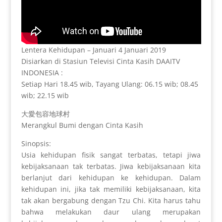
Lentera Kehidupan – Januari 4 Januari 2019
Disiarkan di Stasiun Televisi Cinta Kasih DAAITV
INDONESIA :
Setiap Hari 18.45 wib, Tayang Ulang: 06.15 wib; 08.45
wib; 22.15 wib
大愛包容地球村
Merangkul Bumi dengan Cinta Kasih
Sinopsis:
Usia kehidupan fisik sangat terbatas, tetapi jiwa
kebijaksanaan tak terbatas. Jiwa kebijaksanaan kita
berlanjut dari kehidupan ke kehidupan. Dalam
kehidupan ini, jika tak memiliki kebijaksanaan, kita
tak akan bergabung dengan Tzu Chi. Kita harus tahu
bahwa melakukan daur ulang merupakan