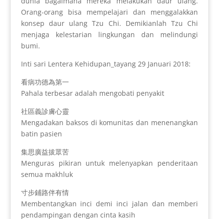
dunia bagaimana mereka melakukan daur ulang.
Orang-orang bisa mempelajari dan menggalakkan
konsep daur ulang Tzu Chi. Demikianlah Tzu Chi
menjaga kelestarian lingkungan dan melindungi
bumi.
Inti sari Lentera Kehidupan_tayang 29 Januari 2018:
看病功德為第一
Pahala terbesar adalah mengobati penyakit
社區義診膚心靈
Mengadakan baksos di komunitas dan menenangkan
batin pasien
集思廣益拔眾苦
Menguras pikiran untuk melenyapkan penderitaan
semua makhluk
寸步鋪路伴有情
Membentangkan inci demi inci jalan dan memberi
pendampingan dengan cinta kasih