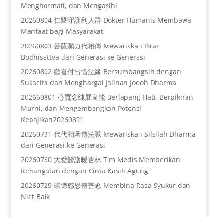
Menghormati, dan Mengasihi
20260804 仁醫守護利人群 Dokter Humanis Membawa
Manfaat bagi Masyarakat
20260803 菩薩願力代相傳 Mewariskan Ikrar
Bodhisattva dari Generasi ke Generasi
20260802 歡喜付出惜法緣 Bersumbangsih dengan
Sukacita dan Menghargai Jalinan Jodoh Dharma
202660801 心寬念純展良能 Berlapang Hati, Berpikiran
Murni, dan Mengembangkan Potensi
Kebajikan20260801
20260731 代代相承傳法脈 Mewariskan Silsilah Dharma
dari Generasi ke Generasi
20260730 大愛醫護暖杏林 Tim Medis Memberikan
Kehangatan dengan Cinta Kasih Agung
20260729 崇德感恩傳善念 Membina Rasa Syukur dan
Niat Baik