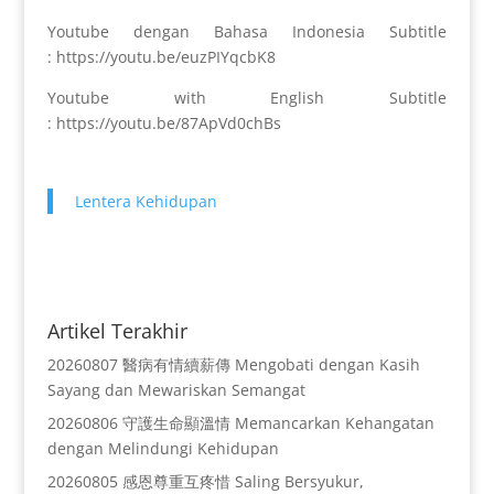
Youtube dengan Bahasa Indonesia Subtitle
: https://youtu.be/euzPIYqcbK8
Youtube with English Subtitle
: https://youtu.be/87ApVd0chBs
Lentera Kehidupan
Artikel Terakhir
20260807 醫病有情續薪傳 Mengobati dengan Kasih
Sayang dan Mewariskan Semangat
20260806 守護生命顯溫情 Memancarkan Kehangatan
dengan Melindungi Kehidupan
20260805 感恩尊重互疼惜 Saling Bersyukur,