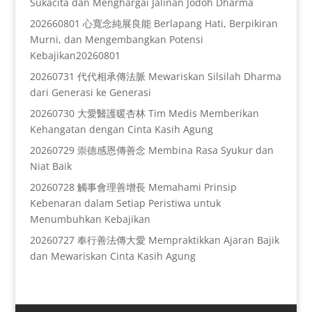
Sukacita dan Menghargai Jalinan Jodoh Dharma
202660801 心寬念純展良能 Berlapang Hati, Berpikiran
Murni, dan Mengembangkan Potensi
Kebajikan20260801
20260731 代代相承傳法脈 Mewariskan Silsilah Dharma
dari Generasi ke Generasi
20260730 大愛醫護暖杏林 Tim Medis Memberikan
Kehangatan dengan Cinta Kasih Agung
20260729 崇德感恩傳善念 Membina Rasa Syukur dan
Niat Baik
20260728 觸事會理善增長 Memahami Prinsip
Kebenaran dalam Setiap Peristiwa untuk
Menumbuhkan Kebajikan
20260727 奉行善法傳大愛 Mempraktikkan Ajaran Bajik
dan Mewariskan Cinta Kasih Agung