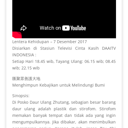
Lentera Kehidupan – 7 Desember 2017
Disiarkan di Stasiun Televisi Cinta Kasih DAAITV
INDONESIA :
Setiap Hari 18.45 wib, Tayang Ulang: 06.15 wib; 08.45
wib; 22.15 wib
匯聚眾善護大地
Menghimpun Kebajikan untuk Melindungi Bumi
Sinopsis:
Di Posko Daur Ulang Zhutang, sebagian besar barang
daur ulang adalah plastik dan stirofom. Stirofom
memakan banyak tempat dan tidak ada yang ingin
mengumpulkannya. Jika dibakar, akan menimbulkan