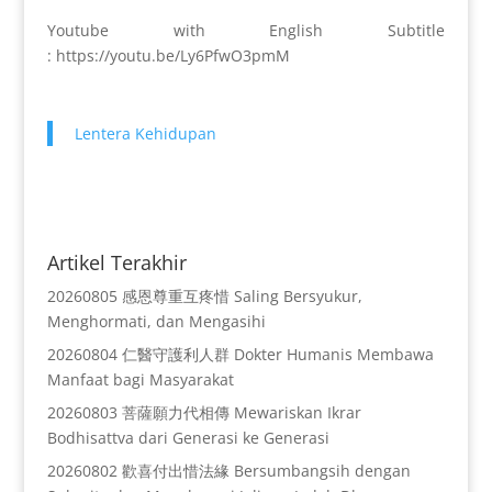
Youtube with English Subtitle
: https://youtu.be/Ly6PfwO3pmM
Lentera Kehidupan
Artikel Terakhir
20260805 感恩尊重互疼惜 Saling Bersyukur,
Menghormati, dan Mengasihi
20260804 仁醫守護利人群 Dokter Humanis Membawa
Manfaat bagi Masyarakat
20260803 菩薩願力代相傳 Mewariskan Ikrar
Bodhisattva dari Generasi ke Generasi
20260802 歡喜付出惜法緣 Bersumbangsih dengan