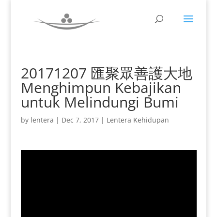
20171207 匯聚眾善護大地
Menghimpun Kebajikan
untuk Melindungi Bumi
by
lentera
|
Dec 7, 2017
|
Lentera Kehidupan