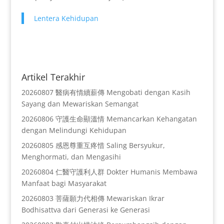
Lentera Kehidupan
Artikel Terakhir
20260807 醫病有情續薪傳 Mengobati dengan Kasih
Sayang dan Mewariskan Semangat
20260806 守護生命顯溫情 Memancarkan Kehangatan
dengan Melindungi Kehidupan
20260805 感恩尊重互疼惜 Saling Bersyukur,
Menghormati, dan Mengasihi
20260804 仁醫守護利人群 Dokter Humanis Membawa
Manfaat bagi Masyarakat
20260803 菩薩願力代相傳 Mewariskan Ikrar
Bodhisattva dari Generasi ke Generasi