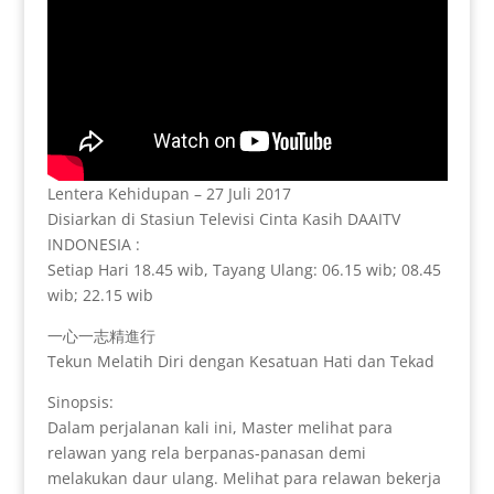
Lentera Kehidupan – 27 Juli 2017
Disiarkan di Stasiun Televisi Cinta Kasih DAAITV
INDONESIA :
Setiap Hari 18.45 wib, Tayang Ulang: 06.15 wib; 08.45
wib; 22.15 wib
一心一志精進行
Tekun Melatih Diri dengan Kesatuan Hati dan Tekad
Sinopsis:
Dalam perjalanan kali ini, Master melihat para
relawan yang rela berpanas-panasan demi
melakukan daur ulang. Melihat para relawan bekerja