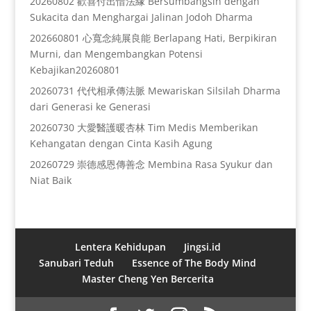
20260802 歡喜付出惜法緣 Bersumbangsih dengan
Sukacita dan Menghargai Jalinan Jodoh Dharma
202660801 心寬念純展良能 Berlapang Hati, Berpikiran
Murni, dan Mengembangkan Potensi
Kebajikan20260801
20260731 代代相承傳法脈 Mewariskan Silsilah Dharma
dari Generasi ke Generasi
20260730 大愛醫護暖杏林 Tim Medis Memberikan
Kehangatan dengan Cinta Kasih Agung
20260729 崇德感恩傳善念 Membina Rasa Syukur dan
Niat Baik
Lentera Kehidupan
Jingsi.id
Sanubari Teduh
Essence of The Body Mind
Master Cheng Yen Bercerita