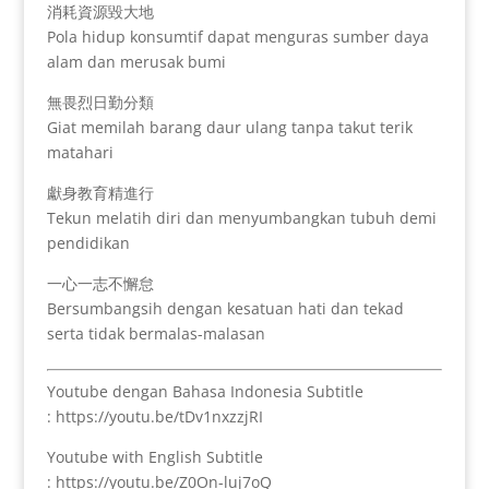
消耗資源毀大地
Pola hidup konsumtif dapat menguras sumber daya
alam dan merusak bumi
無畏烈日勤分類
Giat memilah barang daur ulang tanpa takut terik
matahari
獻身教育精進行
Tekun melatih diri dan menyumbangkan tubuh demi
pendidikan
一心一志不懈怠
Bersumbangsih dengan kesatuan hati dan tekad
serta tidak bermalas-malasan
Youtube dengan Bahasa Indonesia Subtitle
: https://youtu.be/tDv1nxzzjRI
Youtube with English Subtitle
: https://youtu.be/Z0On-luj7oQ