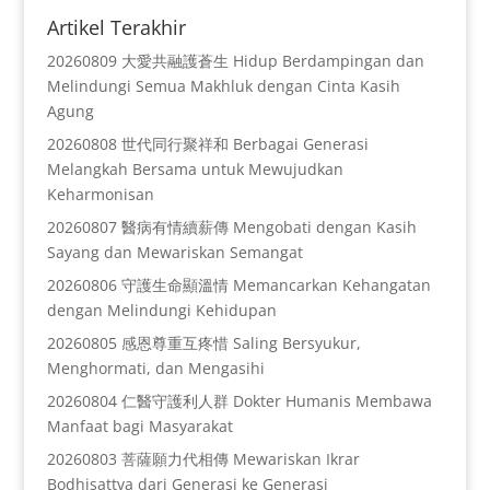
Artikel Terakhir
20260809 大愛共融護蒼生 Hidup Berdampingan dan
Melindungi Semua Makhluk dengan Cinta Kasih
Agung
20260808 世代同行聚祥和 Berbagai Generasi
Melangkah Bersama untuk Mewujudkan
Keharmonisan
20260807 醫病有情續薪傳 Mengobati dengan Kasih
Sayang dan Mewariskan Semangat
20260806 守護生命顯溫情 Memancarkan Kehangatan
dengan Melindungi Kehidupan
20260805 感恩尊重互疼惜 Saling Bersyukur,
Menghormati, dan Mengasihi
20260804 仁醫守護利人群 Dokter Humanis Membawa
Manfaat bagi Masyarakat
20260803 菩薩願力代相傳 Mewariskan Ikrar
Bodhisattva dari Generasi ke Generasi