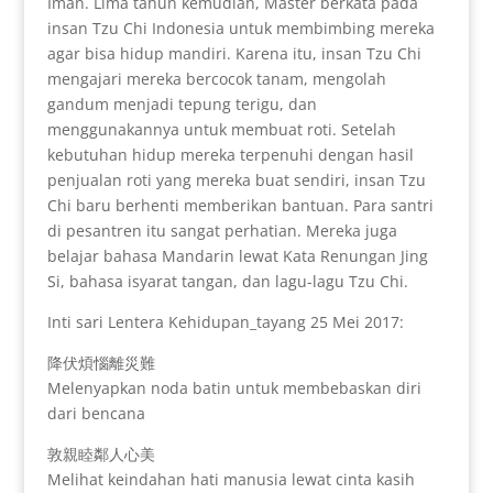
Iman. Lima tahun kemudian, Master berkata pada
insan Tzu Chi Indonesia untuk membimbing mereka
agar bisa hidup mandiri. Karena itu, insan Tzu Chi
mengajari mereka bercocok tanam, mengolah
gandum menjadi tepung terigu, dan
menggunakannya untuk membuat roti. Setelah
kebutuhan hidup mereka terpenuhi dengan hasil
penjualan roti yang mereka buat sendiri, insan Tzu
Chi baru berhenti memberikan bantuan. Para santri
di pesantren itu sangat perhatian. Mereka juga
belajar bahasa Mandarin lewat Kata Renungan Jing
Si, bahasa isyarat tangan, dan lagu-lagu Tzu Chi.
Inti sari Lentera Kehidupan_tayang 25 Mei 2017:
降伏煩惱離災難
Melenyapkan noda batin untuk membebaskan diri
dari bencana
敦親睦鄰人心美
Melihat keindahan hati manusia lewat cinta kasih