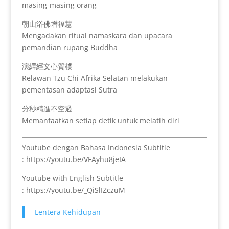
masing-masing orang
朝山浴佛增福慧
Mengadakan ritual namaskara dan upacara
pemandian rupang Buddha
演繹經文心質樸
Relawan Tzu Chi Afrika Selatan melakukan
pementasan adaptasi Sutra
分秒精進不空過
Memanfaatkan setiap detik untuk melatih diri
Youtube dengan Bahasa Indonesia Subtitle
: https://youtu.be/VFAyhu8jeIA
Youtube with English Subtitle
: https://youtu.be/_QiSlIZczuM
Lentera Kehidupan