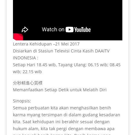
Lentera Kehidupan –21 Mei 2017
Disiarkan di Stasiun Televisi Cinta Kasih DAAITV
INDONESIA :
Setiap Hari 18.45 wib, Tayang Ulang: 06.15 wib; 08.45
wib; 22.15 wib
分秒精進心質樸
Memanfaatkan Setiap Detik untuk Melatih Diri
Sinopsis:
Semua perbuatan kita akan menghasilkan benih
karma myang tersimpan di dalam gudang kesadaran
kita. Saat kehidupan ini berakhir sesuai dengan
hukum alam, kita tak pergi dengan membawa apa