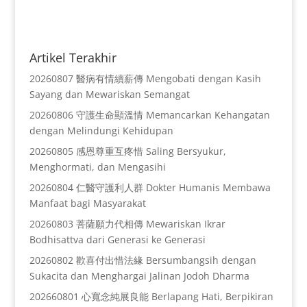
Artikel Terakhir
20260807 醫病有情續薪傳 Mengobati dengan Kasih
Sayang dan Mewariskan Semangat
20260806 守護生命顯溫情 Memancarkan Kehangatan
dengan Melindungi Kehidupan
20260805 感恩尊重互疼惜 Saling Bersyukur,
Menghormati, dan Mengasihi
20260804 仁醫守護利人群 Dokter Humanis Membawa
Manfaat bagi Masyarakat
20260803 菩薩願力代相傳 Mewariskan Ikrar
Bodhisattva dari Generasi ke Generasi
20260802 歡喜付出惜法緣 Bersumbangsih dengan
Sukacita dan Menghargai Jalinan Jodoh Dharma
202660801 心寬念純展良能 Berlapang Hati, Berpikiran