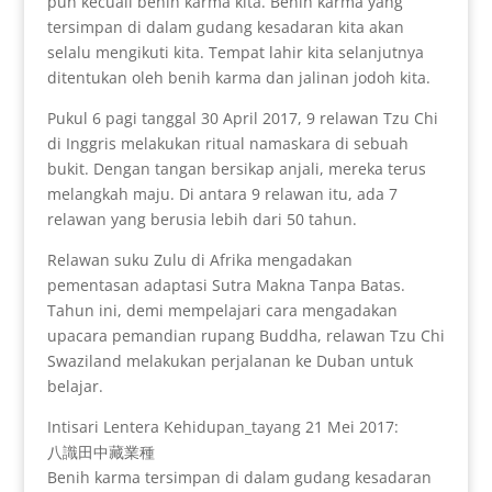
pun kecuali benih karma kita. Benih karma yang
tersimpan di dalam gudang kesadaran kita akan
selalu mengikuti kita. Tempat lahir kita selanjutnya
ditentukan oleh benih karma dan jalinan jodoh kita.
Pukul 6 pagi tanggal 30 April 2017, 9 relawan Tzu Chi
di Inggris melakukan ritual namaskara di sebuah
bukit. Dengan tangan bersikap anjali, mereka terus
melangkah maju. Di antara 9 relawan itu, ada 7
relawan yang berusia lebih dari 50 tahun.
Relawan suku Zulu di Afrika mengadakan
pementasan adaptasi Sutra Makna Tanpa Batas.
Tahun ini, demi mempelajari cara mengadakan
upacara pemandian rupang Buddha, relawan Tzu Chi
Swaziland melakukan perjalanan ke Duban untuk
belajar.
Intisari Lentera Kehidupan_tayang 21 Mei 2017:
八識田中藏業種
Benih karma tersimpan di dalam gudang kesadaran