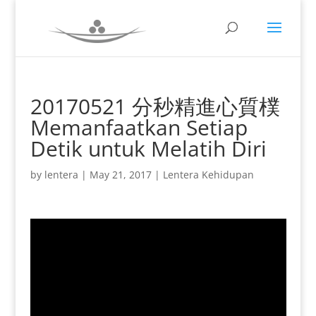
20170521 分秒精進心質樸
Memanfaatkan Setiap
Detik untuk Melatih Diri
by
lentera
|
May 21, 2017
|
Lentera Kehidupan