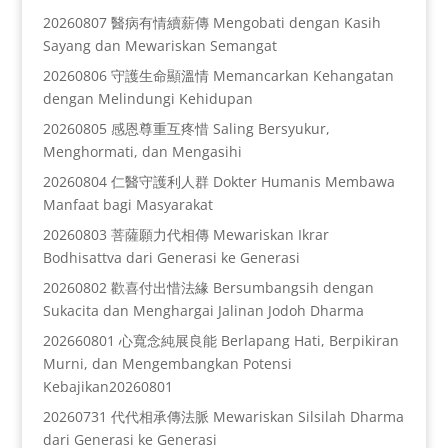
20260807 醫病有情續薪傳 Mengobati dengan Kasih
Sayang dan Mewariskan Semangat
20260806 守護生命顯溫情 Memancarkan Kehangatan
dengan Melindungi Kehidupan
20260805 感恩尊重互疼惜 Saling Bersyukur,
Menghormati, dan Mengasihi
20260804 仁醫守護利人群 Dokter Humanis Membawa
Manfaat bagi Masyarakat
20260803 菩薩願力代相傳 Mewariskan Ikrar
Bodhisattva dari Generasi ke Generasi
20260802 歡喜付出惜法緣 Bersumbangsih dengan
Sukacita dan Menghargai Jalinan Jodoh Dharma
202660801 心寬念純展良能 Berlapang Hati, Berpikiran
Murni, dan Mengembangkan Potensi
Kebajikan20260801
20260731 代代相承傳法脈 Mewariskan Silsilah Dharma
dari Generasi ke Generasi