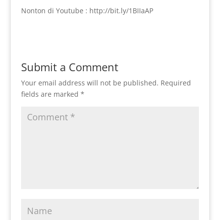
Nonton di Youtube : http://bit.ly/1BIIaAP
Submit a Comment
Your email address will not be published.
Required
fields are marked
*