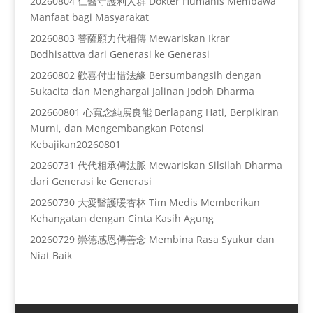
20260804 仁醫守護利人群 Dokter Humanis Membawa
Manfaat bagi Masyarakat
20260803 菩薩願力代相傳 Mewariskan Ikrar
Bodhisattva dari Generasi ke Generasi
20260802 歡喜付出惜法緣 Bersumbangsih dengan
Sukacita dan Menghargai Jalinan Jodoh Dharma
202660801 心寬念純展良能 Berlapang Hati, Berpikiran
Murni, dan Mengembangkan Potensi
Kebajikan20260801
20260731 代代相承傳法脈 Mewariskan Silsilah Dharma
dari Generasi ke Generasi
20260730 大愛醫護暖杏林 Tim Medis Memberikan
Kehangatan dengan Cinta Kasih Agung
20260729 崇德感恩傳善念 Membina Rasa Syukur dan
Niat Baik