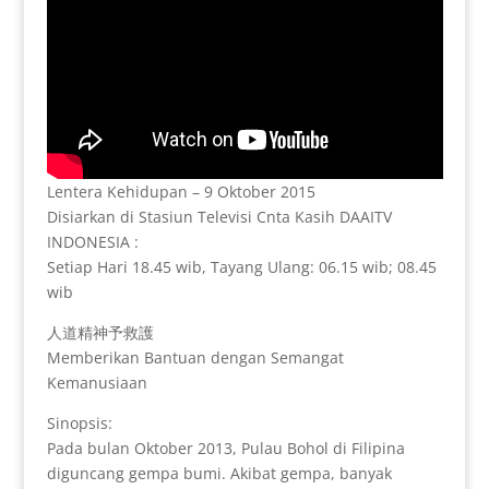
Lentera Kehidupan – 9 Oktober 2015
Disiarkan di Stasiun Televisi Cnta Kasih DAAITV
INDONESIA :
Setiap Hari 18.45 wib, Tayang Ulang: 06.15 wib; 08.45
wib
人道精神予救護
Memberikan Bantuan dengan Semangat
Kemanusiaan
Sinopsis:
Pada bulan Oktober 2013, Pulau Bohol di Filipina
diguncang gempa bumi. Akibat gempa, banyak