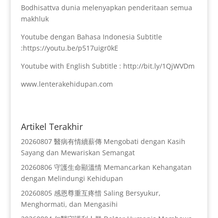
Bodhisattva dunia melenyapkan penderitaan semua
makhluk
Youtube dengan Bahasa Indonesia Subtitle
:https://youtu.be/p517uigr0kE
Youtube with English Subtitle : http://bit.ly/1QjWVDm
www.lenterakehidupan.com
Artikel Terakhir
20260807 醫病有情續薪傳 Mengobati dengan Kasih
Sayang dan Mewariskan Semangat
20260806 守護生命顯溫情 Memancarkan Kehangatan
dengan Melindungi Kehidupan
20260805 感恩尊重互疼惜 Saling Bersyukur,
Menghormati, dan Mengasihi