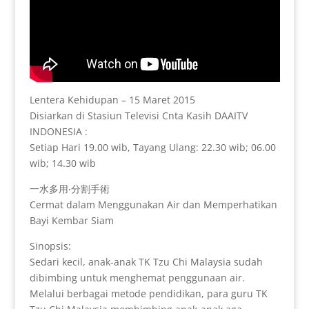
Lentera Kehidupan – 15 Maret 2015
Disiarkan di Stasiun Televisi Cnta Kasih DAAITV
INDONESIA :
Setiap Hari 19.00 wib, Tayang Ulang: 22.30 wib; 06.00
wib; 14.30 wib
一水多用‧分割手術
Cermat dalam Menggunakan Air dan Memperhatikan
Bayi Kembar Siam
Sinopsis:
Sedari kecil, anak-anak TK Tzu Chi Malaysia sudah
dibimbing untuk menghemat penggunaan air.
Melalui berbagai metode pendidikan, para guru TK