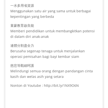
一水多用省資源
Menggunakan satu air yang sama untuk berbagai
kepentingan yang berbeda
童蒙教育啟良能
Memberi pendidikan untuk membangkitkan potensi
di dalam diri anak-anak
連體分割盡全力
Berusaha segenap tenaga untuk menjalankan
operasi pemisahan bagi bayi kembar siam
慈悲等觀細呵護
Melindungi semua orang dengan pandangan cinta
kasih dan welas asih yang setara
Nonton di Youtube : http://bit.ly/1NX9O6N