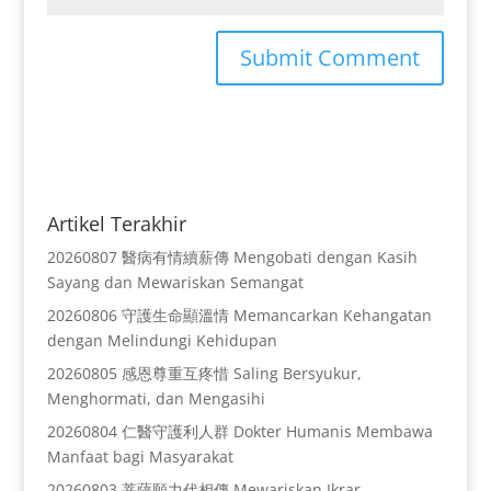
Artikel Terakhir
20260807 醫病有情續薪傳 Mengobati dengan Kasih
Sayang dan Mewariskan Semangat
20260806 守護生命顯溫情 Memancarkan Kehangatan
dengan Melindungi Kehidupan
20260805 感恩尊重互疼惜 Saling Bersyukur,
Menghormati, dan Mengasihi
20260804 仁醫守護利人群 Dokter Humanis Membawa
Manfaat bagi Masyarakat
20260803 菩薩願力代相傳 Mewariskan Ikrar