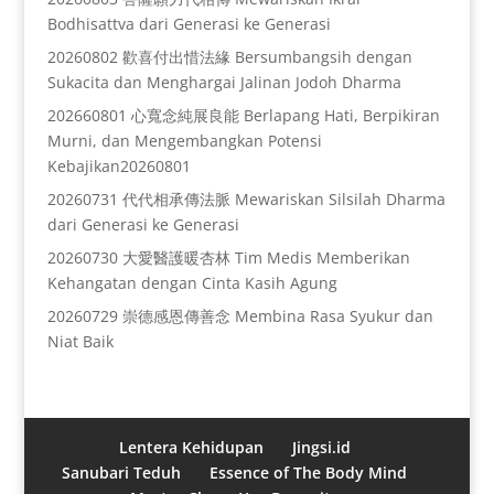
Bodhisattva dari Generasi ke Generasi
20260802 歡喜付出惜法緣 Bersumbangsih dengan
Sukacita dan Menghargai Jalinan Jodoh Dharma
202660801 心寬念純展良能 Berlapang Hati, Berpikiran
Murni, dan Mengembangkan Potensi
Kebajikan20260801
20260731 代代相承傳法脈 Mewariskan Silsilah Dharma
dari Generasi ke Generasi
20260730 大愛醫護暖杏林 Tim Medis Memberikan
Kehangatan dengan Cinta Kasih Agung
20260729 崇德感恩傳善念 Membina Rasa Syukur dan
Niat Baik
Lentera Kehidupan
Jingsi.id
Sanubari Teduh
Essence of The Body Mind