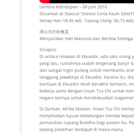
Lentera Kehidupan – 08 Juni 2016
Disiarkan di Stasiun Televisi Cinta Kasih DAAI
Setiap Hari 18.45 wib, Tayang Ulang: 06.15 wib;
淨心力行祈無災
Menyucikan Hati Manusia dan Berdoa Semoga
Sinopsis:
Di antara relawan di Ekuador, ada satu orang 
yang lalu, rumahnya sudah tergenang banjir d
dan sangat ingin pulang untuk membantu oran
tanggung jawabnya di Ekuador. Karena itu, 
bantuan di Ekuador telah berakhir kemarin, ma
bekerja sama dengan insan Tzu Chi untuk meny
negara lainnya untuk mendiskusikan bagaima
Di Durban, Afrika Selatan, insan Tzu Chi memp
menjelaskan tujuan kedatangan mereka kepada 
pemandian rupang Buddha bagi pasien itu. Par
ladang pelatihan terdapat di mana-mana.