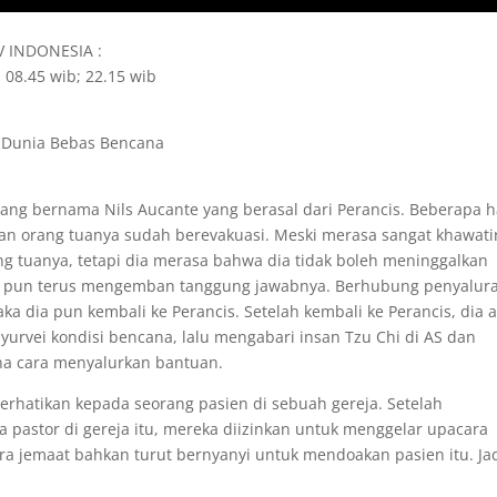
TV INDONESIA :
 08.45 wib; 22.15 wib
 Dunia Bebas Bencana
yang bernama Nils Aucante yang berasal dari Perancis. Beberapa h
an orang tuanya sudah berevakuasi. Meski merasa sangat khawati
g tuanya, tetapi dia merasa bahwa dia tidak boleh meninggalkan
dia pun terus mengemban tanggung jawabnya. Berhubung penyalur
ka dia pun kembali ke Perancis. Setelah kembali ke Perancis, dia 
urvei kondisi bencana, lalu mengabari insan Tzu Chi di AS dan
na cara menyalurkan bantuan.
erhatikan kepada seorang pasien di sebuah gereja. Setelah
pastor di gereja itu, mereka diizinkan untuk menggelar upacara
a jemaat bahkan turut bernyanyi untuk mendoakan pasien itu. Jad