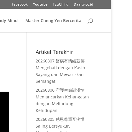
Facebook
Youtube
TzuChi.id
Daaitv.co.id
Body Mind
Master Cheng Yen Bercerita
Artikel Terakhir
20260807 醫病有情續薪傳
Mengobati dengan Kasih
Sayang dan Mewariskan
Semangat
20260806 守護生命顯溫情
Memancarkan Kehangatan
dengan Melindungi
Kehidupan
20260805 感恩尊重互疼惜
Saling Bersyukur,