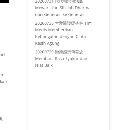
20260731 代代相承傳法脈
Mewariskan Silsilah Dharma
dari Generasi ke Generasi
20260730 大愛醫護暖杏林 Tim
Medis Memberikan
Kehangatan dengan Cinta
Kasih Agung
20260729 崇德感恩傳善念
ari
Membina Rasa Syukur dan
r
Niat Baik
an
akan
i,