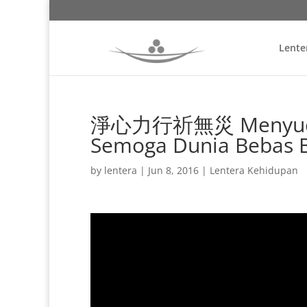
Lente
淨心力行祈無災 Menyucika
Semoga Dunia Bebas 
by
lentera
|
Jun 8, 2016
|
Lentera Kehidupan