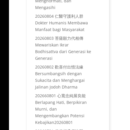
Menghormati, dan
Mengasihi
20260804 仁醫守護利人群
Dokter Humanis Membawa
Manfaat bagi Masyarakat
20260803 菩薩願力代相傳
Mewariskan Ikrar
Bodhisattva dari Generasi ke
Generasi
20260802 歡喜付出惜法緣
Bersumbangsih dengan
Sukacita dan Menghargai
Jalinan Jodoh Dharma
202660801 心寬念純展良能
Berlapang Hati, Berpikiran
Murni, dan
Mengembangkan Potensi
Kebajikan20260801