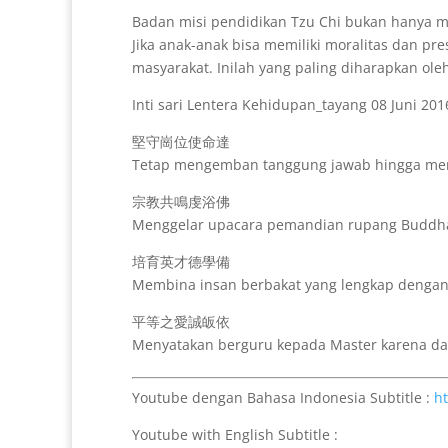
Badan misi pendidikan Tzu Chi bukan hanya m
Jika anak-anak bisa memiliki moralitas dan pr
masyarakat. Inilah yang paling diharapkan ole
Inti sari Lentera Kehidupan_tayang 08 Juni 201
堅守崗位使命達
Tetap mengemban tanggung jawab hingga me
宗教共鳴虔浴佛
Menggelar upacara pemandian rupang Buddha
培育英才德學備
Membina insan berbakat yang lengkap dengan m
平等之愛誠皈依
Menyatakan berguru kepada Master karena dap
Youtube dengan Bahasa Indonesia Subtitle :
h
Youtube with English Subtitle :