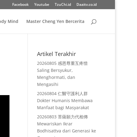
Facebook
Youtube
TzuChi.id
Daaitv.co.id
Body Mind
Master Cheng Yen Bercerita
Artikel Terakhir
20260805 感恩尊重互疼惜
Saling Bersyukur,
Menghormati, dan
Mengasihi
20260804 仁醫守護利人群
Dokter Humanis Membawa
Manfaat bagi Masyarakat
20260803 菩薩願力代相傳
Mewariskan Ikrar
Bodhisattva dari Generasi ke