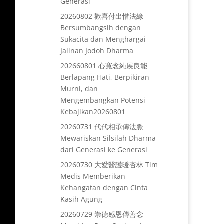
Generasi
20260802 歡喜付出惜法緣
Bersumbangsih dengan
Sukacita dan Menghargai
Jalinan Jodoh Dharma
202660801 心寬念純展良能
Berlapang Hati, Berpikiran
Murni, dan
Mengembangkan Potensi
Kebajikan20260801
20260731 代代相承傳法脈
Mewariskan Silsilah Dharma
dari Generasi ke Generasi
20260730 大愛醫護暖杏林 Tim
Medis Memberikan
Kehangatan dengan Cinta
Kasih Agung
20260729 崇德感恩傳善念