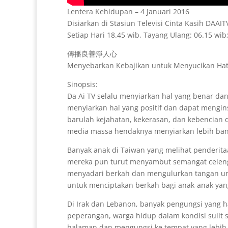
Lentera Kehidupan – 4 Januari 2016
Disiarkan di Stasiun Televisi Cinta Kasih DAAI
Setiap Hari 18.45 wib, Tayang Ulang: 06.15 wib
傳播良善淨人心
Menyebarkan Kebajikan untuk Menyucikan Hat
Sinopsis:
Da Ai TV selalu menyiarkan hal yang benar 
menyiarkan hal yang positif dan dapat mengin
barulah kejahatan, kekerasan, dan kebencian 
media massa hendaknya menyiarkan lebih banya
Banyak anak di Taiwan yang melihat penderitaa
mereka pun turut menyambut semangat celen
menyadari berkah dan mengulurkan tangan u
untuk menciptakan berkah bagi anak-anak yang
Di Irak dan Lebanon, banyak pengungsi yang h
peperangan, warga hidup dalam kondisi sulit
halaman dan mengungsi ke tempat yang lebih