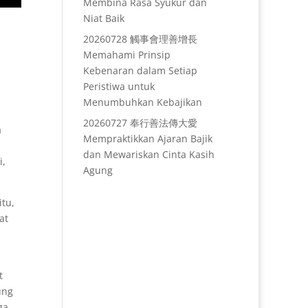
Membina Rasa Syukur dan
Niat Baik
20260728 觸事會理善增長
Memahami Prinsip
Kebenaran dalam Setiap
Peristiwa untuk
Menumbuhkan Kebajikan
20260727 奉行善法傳大愛
a
Mempraktikkan Ajaran Bajik
dan Mewariskan Cinta Kasih
i,
Agung
itu,
at
t
ung
ga