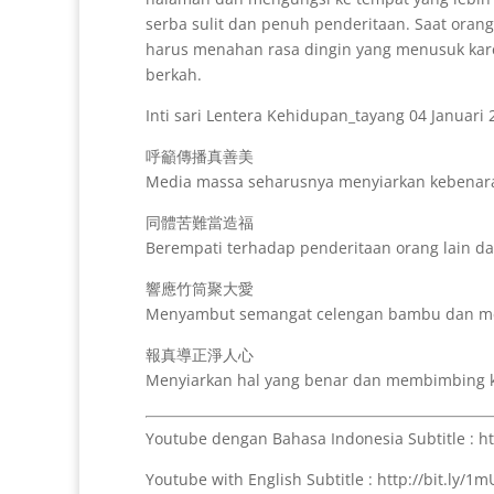
serba sulit dan penuh penderitaan. Saat ora
harus menahan rasa dingin yang menusuk karen
berkah.
Inti sari Lentera Kehidupan_tayang 04 Januari 
呼籲傳播真善美
Media massa seharusnya menyiarkan kebenara
同體苦難當造福
Berempati terhadap penderitaan orang lain d
響應竹筒聚大愛
Menyambut semangat celengan bambu dan me
報真導正淨人心
Menyiarkan hal yang benar dan membimbing k
Youtube dengan Bahasa Indonesia Subtitle : h
Youtube with English Subtitle : http://bit.ly/1m