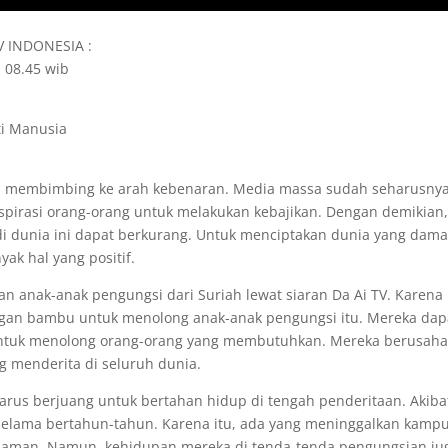
TV INDONESIA :
; 08.45 wib
i Manusia
dan membimbing ke arah kebenaran. Media massa sudah seharusny
spirasi orang-orang untuk melakukan kebajikan. Dengan demikian,
di dunia ini dapat berkurang. Untuk menciptakan dunia yang dama
k hal yang positif.
n anak-anak pengungsi dari Suriah lewat siaran Da Ai TV. Karena 
gan bambu untuk menolong anak-anak pengungsi itu. Mereka dap
ntuk menolong orang-orang yang membutuhkan. Mereka berusaha
 menderita di seluruh dunia.
arus berjuang untuk bertahan hidup di tengah penderitaan. Akiba
 selama bertahun-tahun. Karena itu, ada yang meninggalkan kamp
 aman. Namun, kehidupan mereka di tenda-tenda pengungsian ju