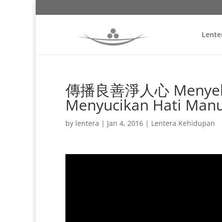
Lente
傳播良善淨人心 Menyebark
Menyucikan Hati Manu
by
lentera
|
Jan 4, 2016
|
Lentera Kehidupan