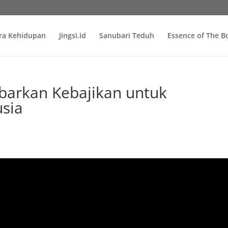
ra Kehidupan
Jingsi.id
Sanubari Teduh
Essence of The 
an Kebajikan untuk
sia