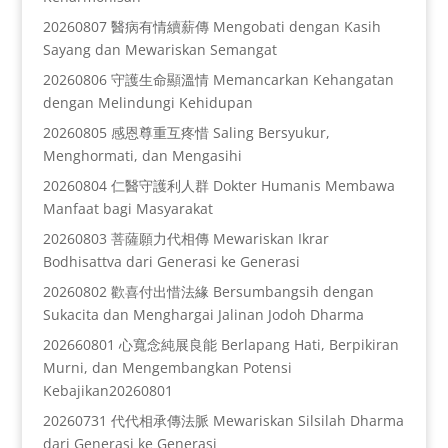
20260807 醫病有情續薪傳 Mengobati dengan Kasih
Sayang dan Mewariskan Semangat
20260806 守護生命顯溫情 Memancarkan Kehangatan
dengan Melindungi Kehidupan
20260805 感恩尊重互疼惜 Saling Bersyukur,
Menghormati, dan Mengasihi
20260804 仁醫守護利人群 Dokter Humanis Membawa
Manfaat bagi Masyarakat
20260803 菩薩願力代相傳 Mewariskan Ikrar
Bodhisattva dari Generasi ke Generasi
20260802 歡喜付出惜法緣 Bersumbangsih dengan
Sukacita dan Menghargai Jalinan Jodoh Dharma
202660801 心寬念純展良能 Berlapang Hati, Berpikiran
Murni, dan Mengembangkan Potensi
Kebajikan20260801
20260731 代代相承傳法脈 Mewariskan Silsilah Dharma
dari Generasi ke Generasi