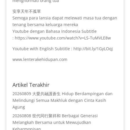
menghormati orang tua
安享天年不孤單
Semoga para lansia dapat melewati masa tua dengan
tenang bersama keluarga mereka
Youtube dengan Bahasa Indonesia Subtitle
: https://www.youtube.com/watch?v=LS-TuMVLE8w
Youtube with English Subtitle : http://bit.ly/1GyLOqj
www.lenterakehidupan.com
Artikel Terakhir
20260809 大愛共融護蒼生 Hidup Berdampingan dan
Melindungi Semua Makhluk dengan Cinta Kasih
Agung
20260808 世代同行聚祥和 Berbagai Generasi
Melangkah Bersama untuk Mewujudkan
Keharmonisan