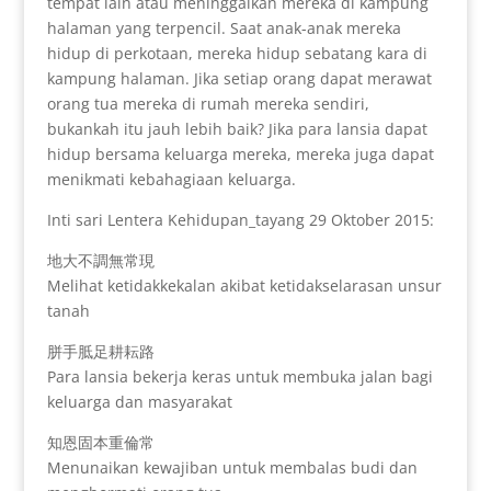
tempat lain atau meninggalkan mereka di kampung
halaman yang terpencil. Saat anak-anak mereka
hidup di perkotaan, mereka hidup sebatang kara di
kampung halaman. Jika setiap orang dapat merawat
orang tua mereka di rumah mereka sendiri,
bukankah itu jauh lebih baik? Jika para lansia dapat
hidup bersama keluarga mereka, mereka juga dapat
menikmati kebahagiaan keluarga.
Inti sari Lentera Kehidupan_tayang 29 Oktober 2015:
地大不調無常現
Melihat ketidakkekalan akibat ketidakselarasan unsur
tanah
胼手胝足耕耘路
Para lansia bekerja keras untuk membuka jalan bagi
keluarga dan masyarakat
知恩固本重倫常
Menunaikan kewajiban untuk membalas budi dan