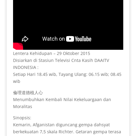
Lentera Kehidupan – 29 Oktober 2015
Disiarkan di Stasiun Televisi Cnta Kasih DAAITV
INDONESIA :
Setiap Hari 18.45 wib, Tayang Ulang: 06.15 wib; 08.45
wib
倫理道德植人心
Menumbuhkan Kembali Nilai Kekeluargaan dan
Moralitas
Sinopsis:
Kemarin, Afganistan diguncang gempa dahsyat
berkekuatan 7,5 skala Richter. Getaran gempa terasa