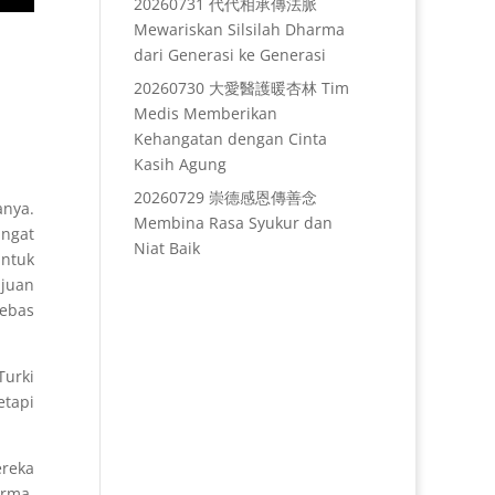
20260731 代代相承傳法脈
Mewariskan Silsilah Dharma
dari Generasi ke Generasi
20260730 大愛醫護暖杏林 Tim
Medis Memberikan
Kehangatan dengan Cinta
Kasih Agung
20260729 崇德感恩傳善念
anya.
Membina Rasa Syukur dan
angat
Niat Baik
untuk
ujuan
bebas
Turki
etapi
ereka
rma,