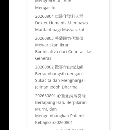
Menghormati, dan
Mengasihi
20260804 仁醫守護利人群
Dokter Humanis Membawa
Manfaat bagi Masyarakat
20260803 菩薩願力代相傳
Mewariskan Ikrar
Bodhisattva dari Generasi ke
Generasi
20260802 歡喜付出惜法緣
Bersumbangsih dengan
Sukacita dan Menghargai
Jalinan Jodoh Dharma
202660801 心寬念純展良能
Berlapang Hati, Berpikiran
Murni, dan
Mengembangkan Potensi
Kebajikan20260801