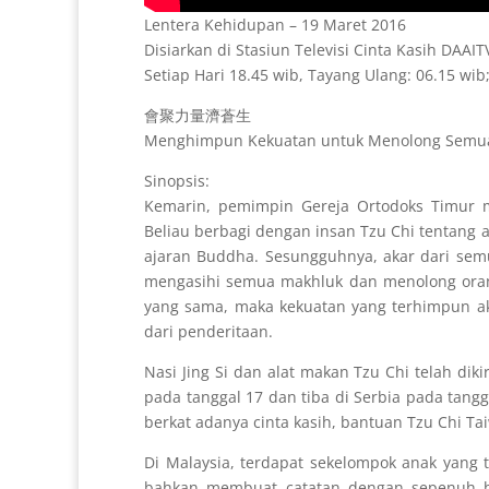
Lentera Kehidupan – 19 Maret 2016
Disiarkan di Stasiun Televisi Cinta Kasih DAAI
Setiap Hari 18.45 wib, Tayang Ulang: 06.15 wib
會聚力量濟蒼生
Menghimpun Kekuatan untuk Menolong Semu
Sinopsis:
Kemarin, pemimpin Gereja Ortodoks Timur 
Beliau berbagi dengan insan Tzu Chi tentang 
ajaran Buddha. Sesungguhnya, akar dari sem
mengasihi semua makhluk dan menolong orang
yang sama, maka kekuatan yang terhimpun aka
dari penderitaan.
Nasi Jing Si dan alat makan Tzu Chi telah diki
pada tanggal 17 dan tiba di Serbia pada tangg
berkat adanya cinta kasih, bantuan Tzu Chi T
Di Malaysia, terdapat sekelompok anak yang
bahkan membuat catatan dengan sepenuh 