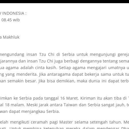
TV INDONESIA :
; 08.45 wib
a Makhluk
mengundang insan Tzu Chi di Serbia untuk mengunjungi gerej
ajarannya dan insan Tzu Chi juga berbagi dengannya tentang sem
ua agama adalah cinta kasih. Setiap agama mengajari umatnya 
 yang menderita. Jika antaragama dapat bekerja sama untuk t
n semakin besar. Jika bisa demikian, maka dunia ini dapat ter
rimkan ke Serbia pada tanggal 16 Maret. Kiriman itu akan tiba di 
al 18 malam. Meski jarak antara Taiwan dan Serbia sangat jauh, t
aiwan dapat menjangkau Serbia.
 telah mengikuti ceramah pagi Master selama setengah tahun. M
hati. Untuk membina keteguhan mereka dalam mendengar Dha