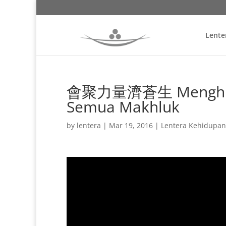
Lente
會聚力量濟蒼生 Menghimp
Semua Makhluk
by
lentera
|
Mar 19, 2016
|
Lentera Kehidupan