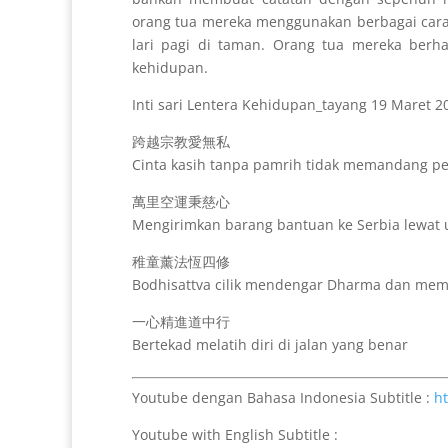
orang tua mereka menggunakan berbagai cara.
lari pagi di taman. Orang tua mereka berha
kehidupan.
Inti sari Lentera Kehidupan_tayang 19 Maret 2
跨越宗教愛無私
Cinta kasih tanpa pamrih tidak memandang 
萬里空運秉慈心
Mengirimkan barang bantuan ke Serbia lewat 
稚童薰法恆四修
Bodhisattva cilik mendengar Dharma dan mem
一心精進道中行
Bertekad melatih diri di jalan yang benar
Youtube dengan Bahasa Indonesia Subtitle :
ht
Youtube with English Subtitle :