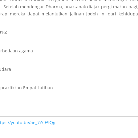
 Setelah mendengar Dharma, anak-anak diajak pergi makan pagi,
rap mereka dapat melanjutkan jalinan jodoh ini dari kehidup
016:
perbedaan agama
udara
praktikkan Empat Latihan
tps://youtu.be/ae_7iYJE9Qg