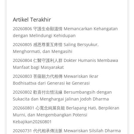
Artikel Terakhir
20260806 守護生命顯溫情 Memancarkan Kehangatan
dengan Melindungi Kehidupan
20260805 感恩尊重互疼惜 Saling Bersyukur,
Menghormati, dan Mengasihi
20260804 仁醫守護利人群 Dokter Humanis Membawa
Manfaat bagi Masyarakat
20260803 菩薩願力代相傳 Mewariskan Ikrar
Bodhisattva dari Generasi ke Generasi
20260802 歡喜付出惜法緣 Bersumbangsih dengan
Sukacita dan Menghargai Jalinan Jodoh Dharma
202660801 心寬念純展良能 Berlapang Hati, Berpikiran
Murni, dan Mengembangkan Potensi
Kebajikan20260801
20260731 代代相承傳法脈 Mewariskan Silsilah Dharma