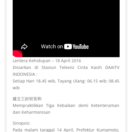
Lentera Kehidupan – 18 April 2016
Disiarkan di Stasiun Televisi Cinta Kasih DAAITV
INDONESIA :
Setiap Hari 18.45 wib, Tayang Ulang: 06.15 wib; 08.45
wib
建立三好祈安和
Mempraktikkan Tiga Kebaikan demi Ketenteraman
dan Keharmonisan
Sinopsis:
Pada malam tanggal 14 April, Prefektur Kumamoto,