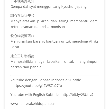
日本強震撼九州
Gempa dahsyat mengguncang Kyushu, Jepang
調心互助祈安和
Menyelaraskan pikiran dan saling membantu demi
ketenteraman dan keharmonisan
愛心物資濟西非
Mengirimkan barang bantuan untuk menolong Afrika
Barat
建立三好增福德
Mempraktikkan tiga kebaikan untuk menghimpun
berkah dan pahala
Youtube dengan Bahasa Indonesia Subtitle
: https://youtu.be/g1ZWS7a27fo
Youtube with English Subtitle : http://bit.ly/23UtlvS
www.lenterakehidupan.com